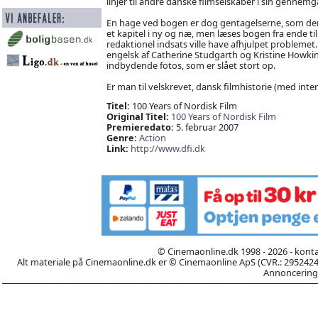
linjer til andre danske filmselskaber i sin gennemg
En hage ved bogen er dog gentagelserne, som der e
et kapitel i ny og næ, men læses bogen fra ende til
redaktionel indsats ville have afhjulpet problemet. 
engelsk af Catherine Studgarth og Kristine Howki
indbydende fotos, som er slået stort op.
Er man til velskrevet, dansk filmhistorie (med intern
Titel:
100 Years of Nordisk Film
Original Titel:
100 Years of Nordisk Film
Premieredato:
5. februar 2007
Genre:
Action
Link:
http://www.dfi.dk
© Cinemaonline.dk 1998 - 2026 - kont
Alt materiale på Cinemaonline.dk er © Cinemaonline ApS (CVR.: 29524246)
Annoncering