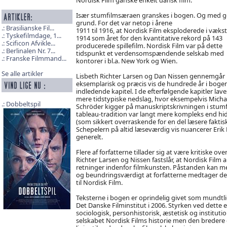
Især stumfilmsæraen granskes i bogen. Og med 
grund. For det var netop i årene
Brasilianske Fil...
1911 til 1916, at Nordisk Film eksploderede i væks
Tyskefilmdage, 1...
1914 som året for den kvantitative rekord på 143
Scificon Afvikle...
producerede spillefilm. Nordisk Film var på dette
Berlinalen Nr. 7...
tidspunkt et verdensomspændende selskab med
Franske Filmmand...
kontorer i bl.a. New York og Wien.
Se alle artikler
Lisbeth Richter Larsen og Dan Nissen gennemgår
eksemplarisk og præcis vis de hundrede år i boge
indledende kapitel. I de efterfølgende kapitler lave
mere tidstypiske nedslag, hvor eksempelvis Micha
Dobbeltspil
Schröder kigger på manuskriptskrivningen i stumf
tableau-tradition var langt mere kompleks end hidt
(som sikkert overraskende for en del læsere faktisk
Schepelern på altid læseværdig vis nuancerer Erik 
generelt.
Flere af forfatterne tillader sig at være kritiske ov
Richter Larsen og Nissen fastslår, at Nordisk Film 
retninger indenfor filmkunsten. Påstanden kan me
og beundringsværdigt at forfatterne medtager den 
til Nordisk Film.
Teksterne i bogen er oprindelig givet som mundtl
Det Danske Filminstitut i 2006. Styrken ved dette er
sociologisk, personhistorisk, æstetisk og institu
selskabet Nordisk Films historie men den bredere 