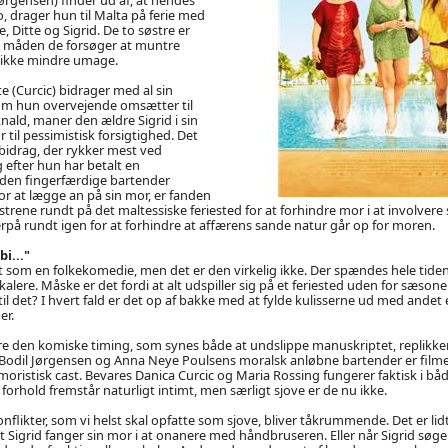
 drager hun til Malta på ferie med
, Ditte og Sigrid. De to søstre er
 måden de forsøger at muntre
 ikke mindre umage.
e (Curcic) bidrager med al sin
som hun overvejende omsætter til
nald, maner den ældre Sigrid i sin
til pessimistisk forsigtighed. Det
 bidrag, der rykker mest ved
 efter hun har betalt en
 den fingerfærdige bartender
r at lægge an på sin mor, er fanden
østrene rundt på det maltessiske feriested for at forhindre mor i at involvere 
derpå rundt igen for at forhindre at affærens sande natur går op for moren.
i..."
dt som en folkekomedie, men det er den virkelig ikke. Der spændes hele tiden
alere. Måske er det fordi at alt udspiller sig på et feriested uden for sæson
 til det? I hvert fald er det op af bakke med at fylde kulisserne ud med andet
r.
are den komiske timing, som synes både at undslippe manuskriptet, replikker
Bodil Jørgensen og Anna Neye Poulsens moralsk anløbne bartender er filmen
ristisk cast. Bevares Danica Curcic og Maria Rossing fungerer faktisk i bå
 forhold fremstår naturligt intimt, men særligt sjove er de nu ikke.
onflikter, som vi helst skal opfatte som sjove, bliver tåkrummende. Det er lidt
igrid fanger sin mor i at onanere med håndbruseren. Eller når Sigrid søger