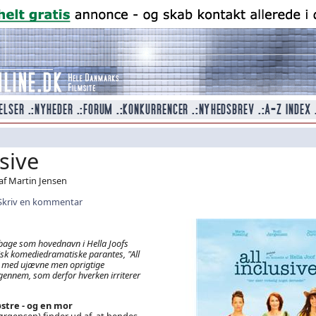
usive
af Martin Jensen
Skriv en kommentar
lbage som hovednavn i Hella Joofs
sk komediedramatiske parantes, "All
s med ujævne men oprigtige
gennem, som derfor hverken irriterer
stre - og en mor
 Jørgensen) finder ud af, at hendes