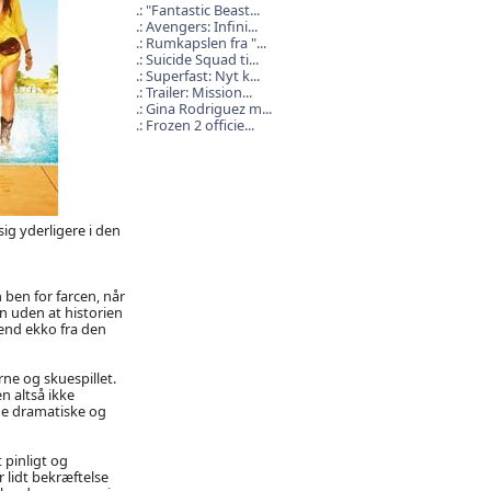
"Fantastic Beast...
Avengers: Infini...
Rumkapslen fra "...
Suicide Squad ti...
Superfast: Nyt k...
Trailer: Mission...
Gina Rodriguez m...
Frozen 2 officie...
sig yderligere i den
 ben for farcen, når
en uden at historien
 end ekko fra den
ne og skuespillet.
 altså ikke
de dramatiske og
 pinligt og
 lidt bekræftelse