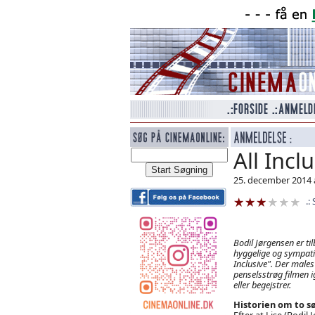
All Incl
25. december 2014 
Bodil Jørgensen er ti
hyggelige og sympati
Inclusive". Der male
penselsstrøg filmen i
eller begejstrer.
Historien om to sø
Efter at Lise (Bodil