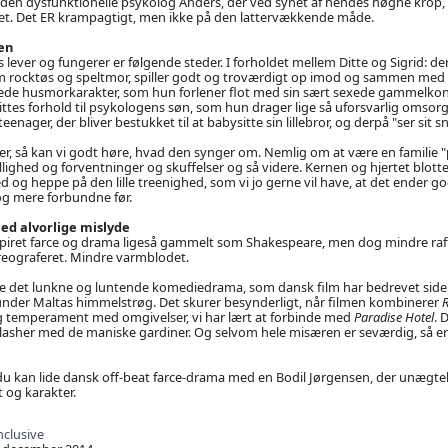
 den dysfunktionelle psykolog Anders, der ved synet af hendes nøgne krop
t. Det ER krampagtigt, men ikke på den lattervækkende måde.
en
s lever og fungerer er følgende steder. I forholdet mellem Ditte og Sigrid: d
om rocktøs og speltmor, spiller godt og troværdigt op imod og sammen med 
e husmorkarakter, som hun forlener flot med sin sært sexede gammelko
Dittes forhold til psykologens søn, som hun drager lige så uforsvarlig omsor
nager, der bliver bestukket til at babysitte sin lillebror, og derpå "ser sit sni
ler, så kan vi godt høre, hvad den synger om. Nemlig om at være en familie "p
llighed og forventninger og skuffelser og så videre. Kernen og hjertet blo
d og heppe på den lille treenighed, som vi jo gerne vil have, at det ender go
og mere forbundne før.
d alvorlige mislyde
piret farce og drama ligeså gammelt som Shakespeare, men dog mindre raff
eograferet. Mindre varmblodet.
t se det lunkne og luntende komediedrama, som dansk film har bedrevet sid
g under Maltas himmelstrøg. Det skurer besynderligt, når filmen kombinerer
R
temperament med omgivelser, vi har lært at forbinde med
Paradise Hotel
. 
asher med de maniske gardiner. Og selvom hele misæren er seværdig, så er 
du kan lide dansk off-beat farce-drama med en Bodil Jørgensen, der unægtel
 og karakter.
Inclusive