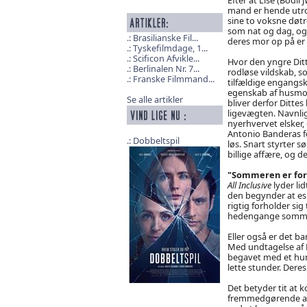
mand er hende utro,
sine to voksne døtre
som nat og dag, og
Brasilianske Fil...
deres mor op på er
Tyskefilmdage, 1...
Scificon Afvikle...
Hvor den yngre Ditt
Berlinalen Nr. 7...
rodløse vildskab, 
Franske Filmmand...
tilfældige engangsk
egenskab af husmor 
Se alle artikler
bliver derfor Dittes
ligevægten. Navnlig
nyerhvervet elsker,
Antonio Banderas fo
Dobbeltspil
løs. Snart styrter s
billige affære, og 
"Sommeren er forb
All Inclusive
lyder li
den begynder at esk
rigtig forholder sig
hedengange somme
Eller også er det b
Med undtagelse af 
begavet med et humo
lette stunder. Deres
Det betyder tit at k
fremmedgørende at S