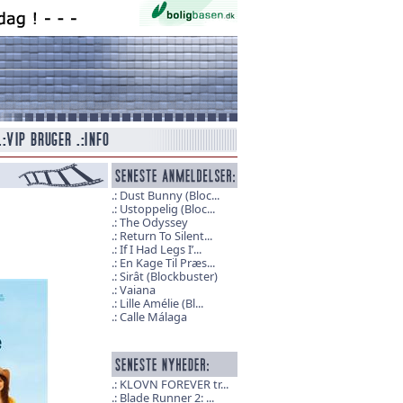
Dust Bunny (Bloc...
Ustoppelig (Bloc...
The Odyssey
Return To Silent...
If I Had Legs I’...
En Kage Til Præs...
Sirât (Blockbuster)
Vaiana
Lille Amélie (Bl...
Calle Málaga
KLOVN FOREVER tr...
Blade Runner 2: ...