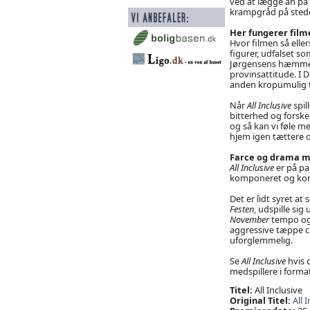
ved at lægge an på
krampgråd på stede
Her fungerer film
Hvor filmen så eller
figurer, udfalset s
Jørgensens hæmmed
provinsattitude. I 
anden kropumulig tee
Når
All Inclusive
spil
bitterhed og forske
og så kan vi føle me
hjem igen tættere 
Farce og drama me
All Inclusive
er på pa
komponeret og kor
Det er lidt syret a
Festen
, udspille si
November
tempo og 
aggressive tæppe cl
uforglemmelig.
Se
All Inclusive
hvis 
medspillere i format
Titel:
All Inclusive
Original Titel:
All 