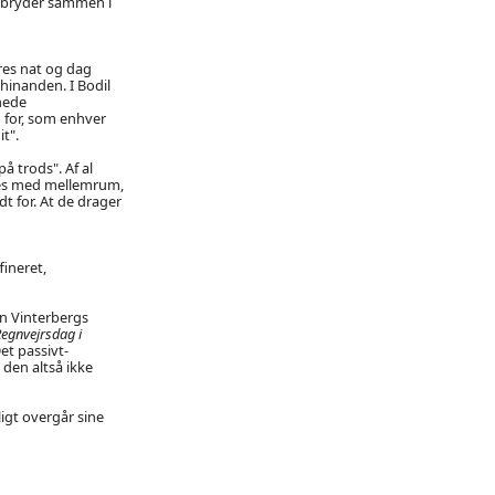
, bryder sammen i
eres nat og dag
hinanden. I Bodil
nede
g for, som enhver
t".
å trods". Af al
ttes med mellemrum,
dt for. At de drager
ineret,
en Vinterbergs
egnvejrsdag i
Det passivt-
den altså ikke
igt overgår sine