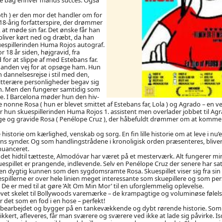
oth ) er den mor det handler om for
18-årig forfatterspire, der drømmer
at møde sin far. Det ønske får han
 bliver kørt ned og dræbt, da han
skuespillerinden Huma Rojos autograf.
 18 år siden, højgravid, fra
 for at slippe af med Estebans far.
 anden vej for at opsøge ham. Hun
 dannelsesrejse i stil med den,
itterære personligheder begav sig
n. Men den fungerer samtidig som
e. I Barcelona møder hun den hiv-
nonne Rosa ( hun er blevet smittet af Estebans far, Lola ) og Agrado – en ve
ver hun skuespillerinden Huma Rojos 1. assistent men overlader jobbet til Ag
ge og gravide Rosa ( Penélope Cruz ), der håbefuldt drømmer om at komme ti
le historie om kærlighed, venskab og sorg. En fin lille historie om at leve i nu’
ens synder. Og som handlingstrådene i kronoligisk orden præsenteres, bliver
nuanceret.
 det hidtil tætteste, Almodóvar har været på et mesterværk. Alt fungerer min
uespillet er prangende, indlevende. Selv en Penélope Cruz der senere har s
er en dygtig kunnen som den sygdomsramte Rosa. Skuespillet viser sig fra sin
espillerne er over hele linien meget interessante som skuepillere og som per
 De er med til at gøre ’Alt Om Min Mor’ til en uforglemmelig oplevelse.
levet skelet til Bollywoods varemærke – de krampagtige og voluminøse følel
r det som en fod i en hose – perfekt!
lbearbejdet og bygger på en tankevækkende og dybt rørende historie. Som
ikkert, afleveres, får man sværere og sværere ved ikke at lade sig påvirke. I