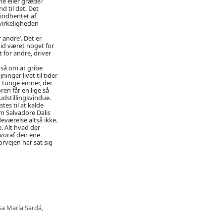
ne eller græde?
 til det. Det
 indhentet af
virkeligheden
 andre’. Det er
tid været noget for
for andre, driver
så om at gribe
nger livet til tider
r tunge emner, der
en får en lige så
udstillingsvindue.
tes til at kalde
om Salvadore Dalis
deværelse altså ikke.
. Alt hvad der
hvoraf den ene
forvejen har sat sig
a María Sardá,