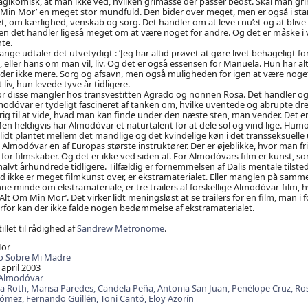
ikomisk, at man ikke ved, hvilken grimasse der passer bedst. Skal man gri
 Min Mor’ en meget stor mundfuld. Den bider over meget, men er også i stand
t, om kærlighed, venskab og sorg. Det handler om at leve i nu’et og at blive
en det handler ligeså meget om at være noget for andre. Og det er måske i 
nte.
ge udtaler det utvetydigt : ’Jeg har altid prøvet at gøre livet behageligt for
 eller hans om man vil, liv. Og det er også essensen for Manuela. Hun har al
der ikke mere. Sorg og afsavn, men også muligheden for igen at være noget 
 liv, hun levede tyve år tidligere.
or disse mangler hos transvestitten Agrado og nonnen Rosa. Det handler og
odóvar er tydeligt fascineret af tanken om, hvilke uventede og abrupte drejni
drig til at vide, hvad man kan finde under den næste sten, man vender. Det e
en heldigvis har Almodóvar et naturtalent for at dele sol og vind lige. Humor
olidt plantet mellem det mandlige og det kvindelige køn i det transseksuelle 
Almodóvar en af Europas største instruktører. Der er øjeblikke, hvor man fris
or filmskaber. Og det er ikke ved siden af. For Almodóvars film er kunst, s
halvt århundrede tidligere. Tilfældig er fornemmelsen af Dalis mentale tilste
d ikke er meget filmkunst over, er ekstramaterialet. Eller manglen på samme
ne minde om ekstramateriale, er tre trailers af forskellige Almodóvar-film, 
’Alt Om Min Mor’. Det virker lidt meningsløst at se trailers for en film, man i 
 Derfor kan der ikke falde nogen bedømmelse af ekstramaterialet.
illet til rådighed af
Sandrew Metronome
.
Mor
o Sobre Mi Madre
 april 2003
Almodóvar
ia Roth,
Marisa Paredes,
Candela Peña,
Antonia San Juan,
Penélope Cruz,
Ros
Gómez,
Fernando Guillén,
Toni Cantó,
Eloy Azorín