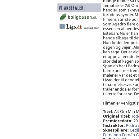
mange måder så trag
Tematisk er ’Alt Om
handler, som skreve
fortidens synder. M
filmens største poi
Som Agadro flere gan
essensen af hendes,
Esteban. Nu er han 
hende tilbage til det
Hun finder lempe f
dagen og vejen. Alm
kan tage. Det er al
er oppe at vende. M
stor del af kagen s
Spanien har i Pedro 
ham kunstner frem f
malerier var det et 
Hvad der til gengæl
tilnærmelsesvis kun
trailer endda er for 
til rette for at se.
Filmen er venligst st
Titel:
Alt Om Min 
Original Titel:
Tod
Premieredato:
29.
Instruktør:
Pedro 
Skuespillere:
Cecil
Fernando Fernán 