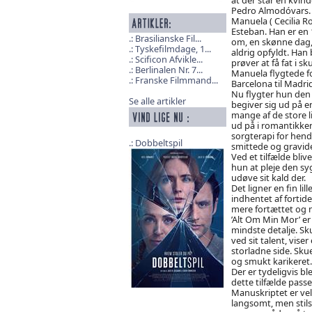
Pedro Almodóvars.
Manuela ( Cecilia R
Esteban. Han er en 
Brasilianske Fil...
om, en skønne dag, 
Tyskefilmdage, 1...
aldrig opfyldt. Han
Scificon Afvikle...
prøver at få fat i 
Berlinalen Nr. 7...
Manuela flygtede for
Franske Filmmand...
Barcelona til Madrid
Nu flygter hun den
Se alle artikler
begiver sig ud på en
mange af de store l
ud på i romantikke
sorgterapi for hend
Dobbeltspil
smittede og gravide 
Ved et tilfælde bli
hun at pleje den sy
udøve sit kald der.
Det ligner en fin lil
indhentet af fortid
mere fortættet og 
’Alt Om Min Mor’ er
mindste detalje. Sk
ved sit talent, vis
storladne side. Sku
og smukt karikeret.
Der er tydeligvis b
dette tilfælde passe
Manuskriptet er ve
langsomt, men stils