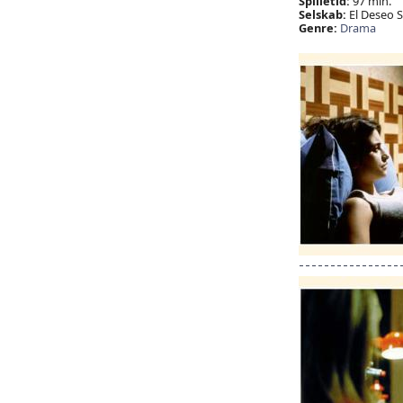
Spilletid:
97 min.
Selskab:
El Deseo S
Genre:
Drama