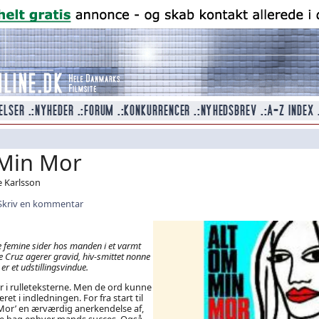
Min Mor
fe Karlsson
Skriv en kommentar
 femine sider hos manden i et varmt
 Cruz agerer gravid, hiv-smittet nonne
er et udstillingsvindue.
er i rulleteksterne. Men de ord kunne
ret i indledningen. For fra start til
 Mor’ en ærværdig anerkendelse af,
nde bag enhver mands succes. Også