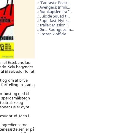
"Fantastic Beast...
Avengers: Infini...
Rumkapslen fra "...
Suicide Squad ti...
Superfast: Nyt k...
Trailer: Mission...
Gina Rodriguez m...
Frozen 2 officie...
n af Estebans far.
rado. Selv begynder
l El Salvador for at
et og om at blive
 fortællingen stadig
utiøst og ned til
at spørgsmålstegn
 teatralske og
soner. De er dybt
sesudbrud. Men i
 ingredienserne
scenesættelsen er på