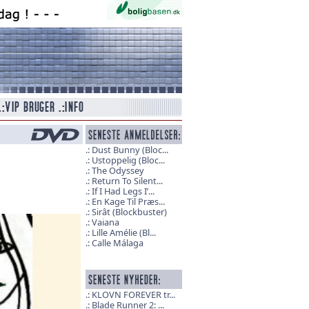
Dust Bunny (Bloc...
Ustoppelig (Bloc...
The Odyssey
Return To Silent...
If I Had Legs I’...
En Kage Til Præs...
Sirât (Blockbuster)
Vaiana
Lille Amélie (Bl...
Calle Málaga
KLOVN FOREVER tr...
Blade Runner 2: ...