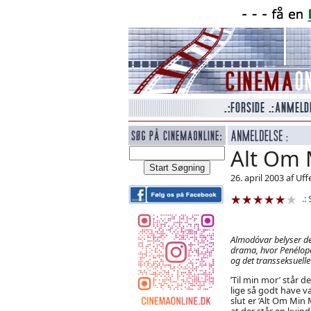
Alt Om 
26. april 2003 af Uf
Almodóvar belyser de
drama, hvor Penélope
og det transseksuelle 
’Til min mor’ står d
lige så godt have væ
slut er ’Alt Om Min
at der står en kvi