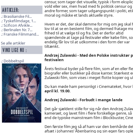
censur, som tager det visuelle, typisk i form eksplic
vold eller sex, men hvad med fx politisk censur og
andre former, som tager udgangspunkt i politi, eti
moral og måske et lands aktuelle styre.
Brasilianske Fil...
Tyskefilmdage, 1...
Hvem er det, der skal dømme for mig om jeg skal 
Scificon Afvikle...
lov til at se en bestemt film, og dermed fratage m
Berlinalen Nr. 7...
frihed til at vælge til og fra. Det er derfor altid
Franske Filmmand...
spændende at tage på festivaler eller købe film, s
endelig får lov til at udkomme i den form der var
Se alle artikler
tiltænkt.
Andrzej Zulawski - Mød den Polske instruktør 
festivalen
Dobbeltspil
Årets festival byder på flere film, som af en eller f
biografer eller butikker på disse kanter. Stærkest 
Zulawski film, som vises i meget flotte kopier og
Du kan møde ham personligt i Cinemateket, hvor han
april kl. 19.00.
Andrzej Zulawski - Forbudt i mange lande
Det går sjældent stille for sig når den Andrzej Zu
kameraet, og lavet film i flere forskellige genre, så
end de typiske mainstream film i Blockbuster, Cine
Den første film jeg så af ham var den benhårde deb
afsæt i Johannes’ Åbenbaring og sin egen fars op