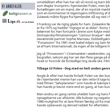
umiddelbart efter han har set sin kone og barn bli
som Wajda' kronprins i hjemlandet Polen, men lykk
fortællingen om en mand, der af en mystisk mørkkl
som en kommentar til regeringens infiltrering af 
Zulawski måtte flygte fra hjemlandet slå sig ned i 
I Frankrig var de rigtig glade for ham. Zulawskis f
er fra 1975 og hedder "Vigtigst er at elske". Romy S
belønnet for. Han fortsatte i årene som fulgte me
Dostojevskij-filmatiseringen "L’amour braque"- d
daværende partner Sophie Marceau. Dobbeltgæng
"Possession" fra 1981 med Isabel Adjani og Sam Ne
se af ham Internationalt, da ingen af de tidligere h
Jeg så "Possession" i Cinemateket i weekenden, og d
biografen, selvom jeg har set den flere gange på dv
hvad or hvornår de forskellige ting skulle ske. Fi
Tilbage til Polen - Dog med en helt anden genr
Nogle år efter han havde forladt Polen var der bud
de i hjemlandet mente han var den rette til tage 
med filmen "Sølvplaneten" som havde et kæmpe bu
han havde jo bevist mere end en gang, at han kunn
Men endnu en gang ramte uheldet ham og hans film 
optagelserne var afsluttet. Alle kulisser og negativ
1988 mulighed for at lave filmen færdig ud fra ma
havde opbevaret og derved reddet for eftertiden.