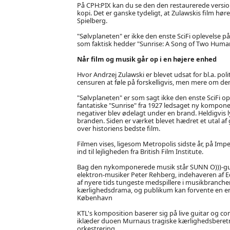
På CPH:PIX kan du se den den restaurerede versio
kopi. Det er ganske tydeligt, at Zulawskis film hører
Spielberg.
"Sølvplaneten" er ikke den enste SciFi oplevelse p
som faktisk hedder "Sunrise: A Song of Two Huma
Når film og musik går op i en højere enhed
Hvor Andrzej Zulawski er blevet udsat for bl.a. poli
censuren at føle på forskelligvis, men mere om dem
"Sølvplaneten" er som sagt ikke den enste SciFi o
fantatiske "Sunrise" fra 1927 ledsaget ny kompone
negativer blev ødelagt under en brand. Heldigvis l
branden. Siden er værket blevet hædret et utal af 
over historiens bedste film.
Filmen vises, ligesom Metropolis sidste år, på Im
ind til lejligheden fra British Film Institute.
Bag den nykomponerede musik står SUNN O)))-gui
elektron-musiker Peter Rehberg, indehaveren af E
af nyere tids tungeste medspillere i musikbranc
kærlighedsdrama, og publikum kan forvente en enes
København
KTL's komposition baserer sig på live guitar og 
iklæder duoen Murnaus tragiske kærlighedsberetn
orkestrering.