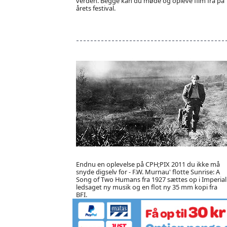
verden. Begge kan du møde og opleve film fra på
årets festival.
Endnu en oplevelse på CPH;PIX 2011 du ikke må
snyde digselv for - F.W. Murnau' flotte Sunrise: A
Song of Two Humans fra 1927 sættes op i Imperial
ledsaget ny musik og en flot ny 35 mm kopi fra
BFI.