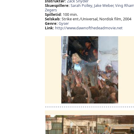
Instruktør:
Zack Snyder
Skuespillere:
Sarah Polley,
Jake Weber,
Ving Rham
Zegers
Spilletid:
100 min.
Selskab:
Strike ent./Universal, Nordisk film, 2004
Genre:
Gyser
Link:
http://www.dawnofthedeadmovie.net