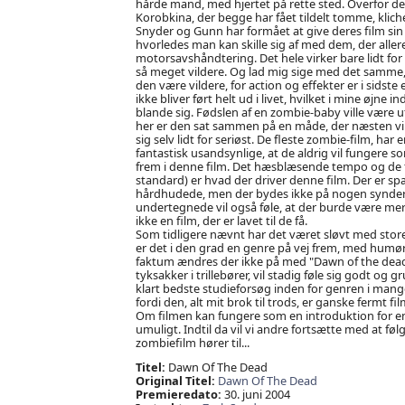
hårde mand, med hjertet på rette sted. Overfor dem
Korobkina, der begge har fået tildelt tomme, klich
Snyder og Gunn har formået at give deres film sin eg
hvorledes man kan skille sig af med dem, der aller
motorsavshåndtering. Det hele virker bare lidt for
så meget vildere. Og lad mig sige med det samme, h
den være vildere, for action og effekter er i sidst
ikke bliver ført helt ud i livet, hvilket i mine øjn
blande sig. Fødslen af en zombie-baby ville vær
her er den sat sammen på en måde, der næsten virk
sig selv lidt for seriøst. De fleste zombie-film, h
fantastisk usandsynlige, at de aldrig vil fungere 
frem i denne film. Det hæsblæsende tempo og de fl
standard) er hvad der driver denne film. Der er spæn
hårdhudede, men der bydes ikke på nogen synderli
undertegnede vil også føle, at der burde være m
ikke en film, der er lavet til de få.
Som tidligere nævnt har det været sløvt med store 
er det i den grad en genre på vej frem, med humør
faktum ændres der ikke på med "Dawn of the dead
tyksakker i trillebører, vil stadig føle sig godt og g
klart bedste studieforsøg inden for genren i mange
fordi den, alt mit brok til trods, er ganske fermt
Om filmen kan fungere som en introduktion for en 
umuligt. Indtil da vil vi andre fortsætte med at føl
zombiefilm hører til...
Titel:
Dawn Of The Dead
Original Titel:
Dawn Of The Dead
Premieredato:
30. juni 2004