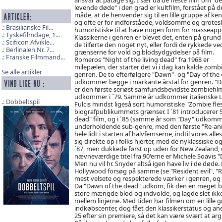
levende døde" i den grad er kultfilm, forstået på d
måde, at de henvender sig til en lille gruppe af ke
og ofte er for indforståede, voldsomme og grotes
Brasilianske Fil...
humoristiske til at have nogen form for masseappe
Tyskefilmdage, 1...
Klassikerne i genren er blevet det, enten på grund 
Scificon Afvikle...
de tilførte den noget nyt, eller fordi de rykkede ve
Berlinalen Nr. 7...
grænserne for vold og blodsydgydelser på film.
Franske Filmmand...
Romeros "Night of the living dead" fra 1968 er
milepælen, der starter det vi i dag kan kalde zombi
Se alle artikler
genren. De to efterfølgere "Dawn"- og "Day of the
udkommer begge i markante årstal for genren. "
er den første seriøst samfundsbevidste zombiefil
udkommer i ´79. Samme år udkommer italienske L
Dobbeltspil
Fulcis mindst ligeså sort humoristiske "Zombie f
biografpublikummets grænser. I ´81 introducerer 
dead" film, og i ´85 (samme år som "Day" udkomm
underholdende sub-genre, med den første "Re-anima
hele lidt i starten af halvfemserne, indtil vores
sig direkte op i folks hjerter, med de nyklassiske 
´87, men dukkede først op uden for New Zealand, da
nævneværdige titel fra 90'erne er Michele Soavis "D
Men nu vil hr. Snyder altså igen have liv i de død
Hollywood forsøg på samme (se "Resident evil", "Rit
mest velsete og respekterede værker i genren, og 
Da "Dawn of the dead" udkom, fik den en meget b
store mængde blod og indvolde, og lagde slet ikke
mellem linjerne. Med tiden har filmen om en lille 
indkøbscenter, dog fået den klassikerstatus og ane
25 efter sin premiere, så det kan være svært at ar