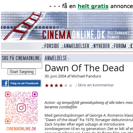
Dawn Of The Dead
30. juni 2004 af Michael Panduro
Skriv en kommentar
Action- og tempofyldt genindspilning af alle tiders mes
berømte zombiefilm
Med genindspilningen af George A. Romeros klass
"Dawn of the dead" fra 1979, forsøger debutinstru
Zack Snyder efter eget udsagn at introducere
zombiegenren til en ny generation. Det er lidt af e
ansvar at påtage sig. I sær da de fleste film om "de