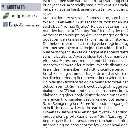
På den anden side har folks forbrugsvaner og ensr
budskabet er så sandelig stadig relevant. Det vælge
ind på at lave så hæsblæsende og tempofyldt en z
sider.
Manuskriptet er skrevet af James Gunn, som har 
tydeligvis en veludviklet sans for humor af den me
selskabet, "Tromeo & Juliet". På det sidste har han
manden bag de to "Scooby-Doo"-film. Snyder og Gun
Romeros manuskript, og det var et meget godt træk.
godt som den kan laves, får vi en spritny historie, 
Det hele starter mens alt stadig virker regelmæssig
kommer sent hjem fra arbejde. Hun falder til ro hos
Næste morgen vækkes de begge af naboens datter,
sans halspulsåre. Virvaret bliver totalt da manden
efter Ana. Vores forvirrede heltinde får bakset sig 
mennesker i mere eller mindre levende tilstand over
fire andre mennesker med vidt forskellige person
Korobkina), og sammen drager de mod et stort ind
barrikaderet det og flere mennesker støder til, i
Ud over indkøbscentret og de mange zombier har fi
det som om, at Gunn er blevet pålagt at lægge visse
dialogen fra '79 har fundet vej til hans manuskript.
dialogen, og giver nogle kluntede stop rundt omkri
referencer til originalen, såsom cameo optrædender
Scott Reiniger og Ken Foree (der endnu engang få
in hell, the dead will walk the earth"-linje).
Filmens skuespillere er en noget mystisk blanding.
independent-produktioner som "Go", "Last night" o
begge giver flotte præstationer som handlekraftig
Impossible") og hans enorme fysik giver hvad der 