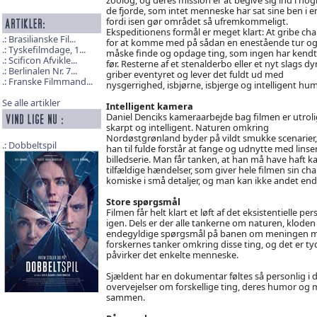
de fjorde, som intet menneske har sat sine ben i 
fordi isen gør området så ufremkommeligt.
Ekspeditionens formål er meget klart: At gribe ch
Brasilianske Fil...
for at komme med på sådan en enestående tur o
Tyskefilmdage, 1...
måske finde og opdage ting, som ingen har kendt 
Scificon Afvikle...
før. Resterne af et stenalderbo eller et nyt slags dyr
Berlinalen Nr. 7...
griber eventyret og lever det fuldt ud med
Franske Filmmand...
nysgerrighed, isbjørne, isbjerge og intelligent hum
Se alle artikler
Intelligent kamera
Daniel Denciks kameraarbejde bag filmen er utroli
skarpt og intelligent. Naturen omkring
Nordøstgrønland byder på vildt smukke scenarier
Dobbeltspil
han til fulde forstår at fange og udnytte med lins
billedserie. Man får tanken, at han må have haft 
tilfældige hændelser, som giver hele filmen sin ch
komiske i små detaljer, og man kan ikke andet end a
Store spørgsmål
Filmen får helt klart et løft af det eksistentielle 
igen. Dels er der alle tankerne om naturen, klo
endegyldige spørgsmål på banen om meningen med 
forskernes tanker omkring disse ting, og det er tyd
påvirker det enkelte menneske.
Sjældent har en dokumentar føltes så personlig i d
overvejelser om forskellige ting, deres humor og 
sammen.