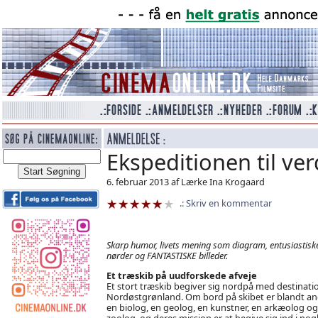
Ekspeditionen til ve
6. februar 2013 af Lærke Ina Krogaard
Skriv en kommentar
Skarp humor, livets mening som diagram, entusiastisk
nørder og FANTASTISKE billeder.
Et træskib på uudforskede afveje
Et stort træskib begiver sig nordpå med destinati
Nordøstgrønland. Om bord på skibet er blandt an
en biolog, en geolog, en kunstner, en arkæolog og
zoolog, og deres mission er at begive sig ind i nogl