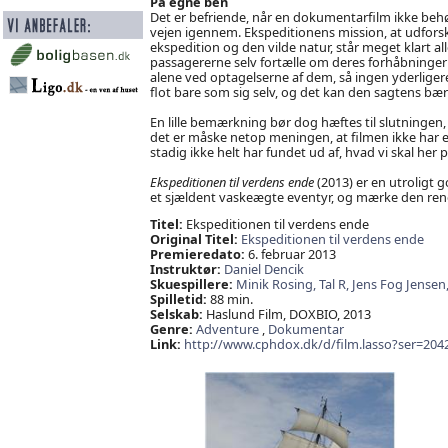
På egne ben
Det er befriende, når en dokumentarfilm ikke beh
vejen igennem. Ekspeditionens mission, at udfors
ekspedition og den vilde natur, står meget klart alle
passagererne selv fortælle om deres forhåbninge
alene ved optagelserne af dem, så ingen yderligere 
flot bare som sig selv, og det kan den sagtens bær
En lille bemærkning bør dog hæftes til slutningen
det er måske netop meningen, at filmen ikke har e
stadig ikke helt har fundet ud af, hvad vi skal her 
Ekspeditionen til verdens ende
(2013) er en utroligt
et sjældent vaskeægte eventyr, og mærke den ren
Titel:
Ekspeditionen til verdens ende
Original Titel:
Ekspeditionen til verdens ende
Premieredato:
6. februar 2013
Instruktør:
Daniel Dencik
Skuespillere:
Minik Rosing,
Tal R,
Jens Fog Jensen
Spilletid:
88 min.
Selskab:
Haslund Film, DOXBIO, 2013
Genre:
Adventure
,
Dokumentar
Link:
http://www.cphdox.dk/d/film.lasso?ser=204