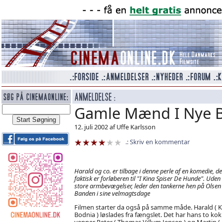
Gamle Mænd I Nye B
12. juli 2002 af Uffe Karlsson
Skriv en kommentar
Harald og co. er tilbage i denne perle af en komedie, de
faktisk er forløberen til "I Kina Spiser De Hunde". Uden
store armbevægelser, leder den tankerne hen på Olsen
Banden i sine velmagtsdage
Filmen starter da også på samme måde. Harald ( 
Bodnia ) løslades fra fængslet. Det har hans to kok
venner Peter ( Thomas Villum Jensen ) og Martin (