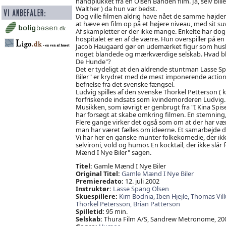
håndplukket fra en Olsen Banden film. Ja, selv bil
Walther ) da hun var bedst.
Dog ville filmen aldrig have nået de samme højder
at hæve en film op på et højere niveau, med sit su
Af skampletter er der ikke mange. Enkelte har dog
hospitalet er en af de værre. Hun overspiller på en
Jacob Haugaard gør en udemærket figur som huslæg
noget blandede og mærkværdige selskab. Hvad blev d
De Hunde"?
Det er tydeligt at den aldrende stuntman Lasse Sp
Biler" er krydret med de mest imponerende action 
befrielse fra det svenske fængsel.
Ludvig spilles af den svenske Thorkel Petterson ( ke
forfriskende indsats som kvindemorderen Ludvig.
Musikken, som iøvrigt er genbrugt fra "I Kina Spi
har forsøgt at skabe omkring filmen. En stemning, d
Flere gange virker det også som om at der har vær
man har været fælles om ideerne. Et samarbejde de
Vi har her en ganske munter folkekomedie, der ikke 
selvironi, vold og humor. En kocktail, der ikke slår
Mænd I Nye Biler" sagen.
Titel:
Gamle Mænd I Nye Biler
Original Titel:
Gamle Mænd I Nye Biler
Premieredato:
12. juli 2002
Instruktør:
Lasse Spang Olsen
Skuespillere:
Kim Bodnia,
Iben Hjejle,
Thomas Vil
Thorkel Petersson,
Brian Patterson
Spilletid:
95 min.
Selskab:
Thura Film A/S, Sandrew Metronome, 20