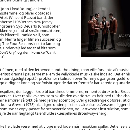
 (John Lloyd Young) er kendt i
angstemme, og bliver optaget i
o’s (Vincent Piazza) band, der
berne i 1950’ernes New Jersey.
angsteren Gyp DeCarlo (Christopher
kken vejen ud af småkriminaliteten,
o bliver til Frankie Valli, som
m. Herfra følger filmen succesen og
 The Four Seasons’ rise to fame og
, undervejs ledsaget af hits som
 Don’t Cry” og den ikoniske ”Can’t
u”.
t filmen, med al den letbenede underholdning, man ville forvente af musical
 seriøst drama i pauserne mellem de vellykkede musikalske indslag. Det er
er (uundgåeligt) opstår problemer i kulissen over Tommy’s gangster-gæld, 
e gold-digger kone og stofmisbrugende datter fremstår karikerede og unød
kuespillere, der lægger krop til bandmedlemmerne, er hentet direkte fra Bro
rkes. Hver replik leveres, som skulle den overfortælles helt ned til ’the che
erne smører så tykt på med Jersey accent og 50’er gadedrenge opførsel, at d
cko fra
Grease
(1978) til at ligne underspillet socialrealisme. Ansvaret ligger
som synes copy-pastet fra sceneversionen, og Eastwoods instruktion, som 
øjre de uanfægteligt talentfulde skuespilleres Broadway-energi.
kke helt lade være med at vippe med foden når musikken spiller. Det er selvf