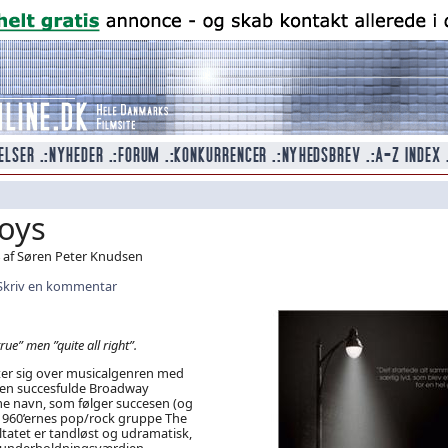
Boys
 af Søren Peter Knudsen
Skriv en kommentar
rue” men ”quite all right”.
ter sig over musicalgenren med
 den succesfulde Broadway
 navn, som følger succesen (og
960’ernes pop/rock gruppe The
tatet er tandløst og udramatisk,
 underholdningsværdien.