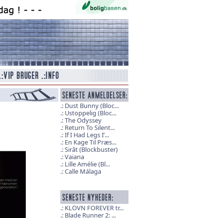
Dust Bunny (Bloc...
Ustoppelig (Bloc...
The Odyssey
Return To Silent...
If I Had Legs I’...
En Kage Til Præs...
Sirât (Blockbuster)
Vaiana
Lille Amélie (Bl...
Calle Málaga
KLOVN FOREVER tr...
Blade Runner 2: ...