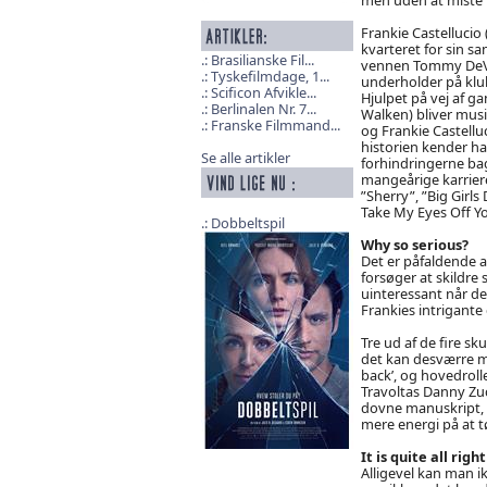
Frankie Castellucio
kvarteret for sin s
Brasilianske Fil...
vennen Tommy DeVit
Tyskefilmdage, 1...
underholder på klub
Scificon Afvikle...
Hjulpet på vej af g
Berlinalen Nr. 7...
Walken) bliver musi
Franske Filmmand...
og Frankie Castelluci
historien kender ha
Se alle artikler
forhindringerne bag
mangeårige karriere
”Sherry”, ”Big Girls
Take My Eyes Off Yo
Dobbeltspil
Why so serious?
Det er påfaldende a
forsøger at skildre
uinteressant når d
Frankies intrigant
Tre ud af de fire s
det kan desværre mæ
back’, og hovedroll
Travoltas Danny Zu
dovne manuskript, 
mere energi på at t
It is quite all right
Alligevel kan man i