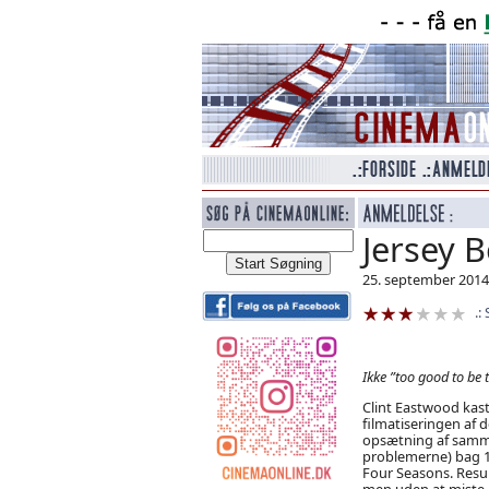
Jersey 
25. september 2014
Ikke ”too good to be t
Clint Eastwood kas
filmatiseringen af
opsætning af samme
problemerne) bag 1
Four Seasons. Resul
men uden at miste