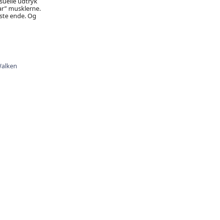
suelle udtryk
ar” musklerne.
dste ende. Og
Walken