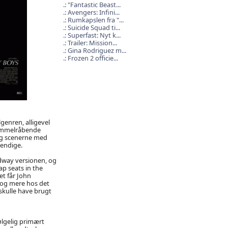
"Fantastic Beast...
Avengers: Infini...
Rumkapslen fra "...
Suicide Squad ti...
Superfast: Nyt k...
Trailer: Mission...
Gina Rodriguez m...
Frozen 2 officie...
genren, alligevel
 himmelråbende
og scenerne med
vendige.
adway versionen, og
ap seats in the
et får John
 dog mere hos det
skulle have brugt
ølgelig primært