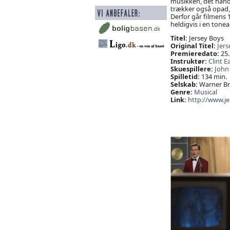
musikken, det handle
trækker også opad,
Derfor går filmens 
heldigvis i en tonear
Titel:
Jersey Boys
Original Titel:
Jers
Premieredato:
25.
Instruktør:
Clint 
Skuespillere:
John
Spilletid:
134 min.
Selskab:
Warner Bro
Genre:
Musical
Link:
http://www.j