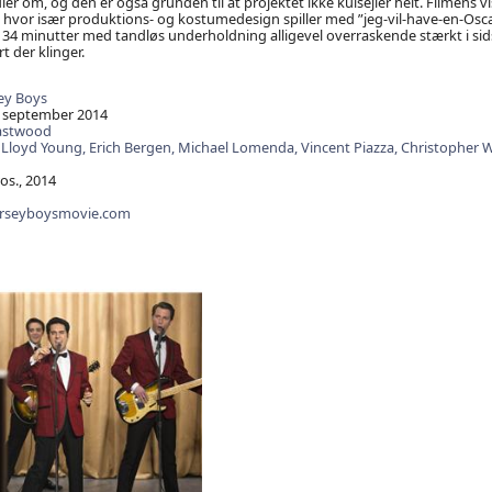
r om, og den er også grunden til at projektet ikke kulsejler helt. Filmens vi
 hvor især produktions- og kostumedesign spiller med ”jeg-vil-have-en-Osc
134 minutter med tandløs underholdning alligevel overraskende stærkt i si
t der klinger.
ey Boys
 september 2014
Eastwood
 Lloyd Young,
Erich Bergen,
Michael Lomenda,
Vincent Piazza,
Christopher 
s., 2014
erseyboysmovie.com