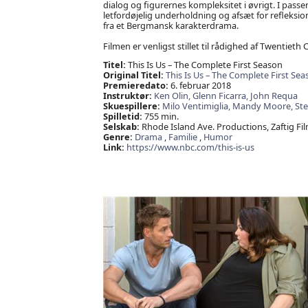
dialog og figurernes kompleksitet i øvrigt. I pa
letfordøjelig underholdning og afsæt for refleksion 
fra et Bergmansk karakterdrama.
Filmen er venligst stillet til rådighed af Twenti
Titel:
This Is Us – The Complete First Season
Original Titel:
This Is Us – The Complete First Sea
Premieredato:
6. februar 2018
Instruktør:
Ken Olin,
Glenn Ficarra,
John Requa
Skuespillere:
Milo Ventimiglia,
Mandy Moore,
Ste
Spilletid:
755 min.
Selskab:
Rhode Island Ave. Productions, Zaftig Fil
Genre:
Drama
,
Familie
,
Humor
Link:
https://www.nbc.com/this-is-us