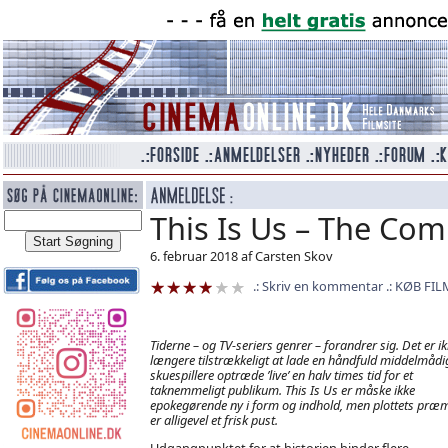
This Is Us – The Com
6. februar 2018 af Carsten Skov
Skriv en kommentar
KØB FIL
Tiderne – og TV-seriers genrer – forandrer sig. Det er i
længere tilstrækkeligt at lade en håndfuld middelmådi
skuespillere optræde ’live’ en halv times tid for et
taknemmeligt publikum.
This Is Us
er måske ikke
epokegørende ny i form og indhold, men plottets præm
er alligevel et frisk pust.
Udgangpunktet for at historien binder flere