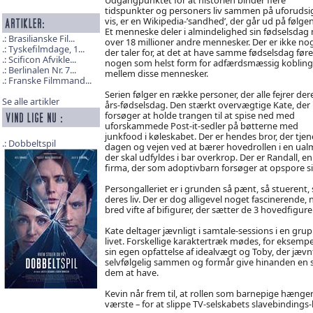
tidspunkter og personers liv sammen på uforudsig
vis, er en Wikipedia-’sandhed’, der går ud på følge
Et menneske deler i almindelighed sin fødselsdag
Brasilianske Fil...
over 18 millioner andre mennesker. Der er ikke nog
Tyskefilmdage, 1...
der taler for, at det at have samme fødselsdag fører
Scificon Afvikle...
nogen som helst form for adfærdsmæssig kobling
Berlinalen Nr. 7...
mellem disse mennesker.
Franske Filmmand...
Serien følger en række personer, der alle fejrer der
Se alle artikler
års-fødselsdag. Den stærkt overvægtige Kate, der
forsøger at holde trangen til at spise ned med
uforskammede Post-it-sedler på bøtterne med
junkfood i køleskabet. Der er hendes bror, der tjene
Dobbeltspil
dagen og vejen ved at bærer hovedrollen i en ual
der skal udfyldes i bar overkrop. Der er Randall,
firma, der som adoptivbarn forsøger at opspore sin 
Persongalleriet er i grunden så pænt, så stuerent, 
deres liv. Der er dog alligevel noget fascinerende,
bred vifte af bifigurer, der sætter de 3 hovedfigurer 
Kate deltager jævnligt i samtale-sessions i en gru
livet. Forskellige karaktertræk mødes, for eksempel
sin egen opfattelse af idealvægt og Toby, der jævn
selvfølgelig sammen og formår give hinanden en stæ
dem at have.
Kevin når frem til, at rollen som barnepige hænger
værste – for at slippe TV-selskabets slavebindings-