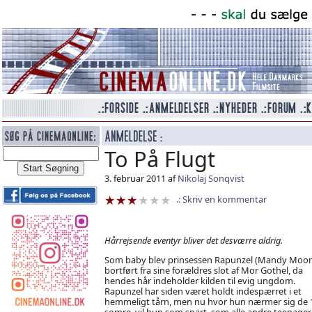
To På Flugt
3. februar 2011 af
Nikolaj Sonqvist
Skriv en kommentar
Hårrejsende eventyr bliver det desværre aldrig.
Som baby blev prinsessen Rapunzel (Mandy Moor
bortført fra sine forældres slot af Mor Gothel, da
hendes hår indeholder kilden til evig ungdom.
Rapunzel har siden været holdt indespærret i et
hemmeligt tårn, men nu hvor hun nærmer sig de 
somre, vil hun som snart, som alle andre teenager