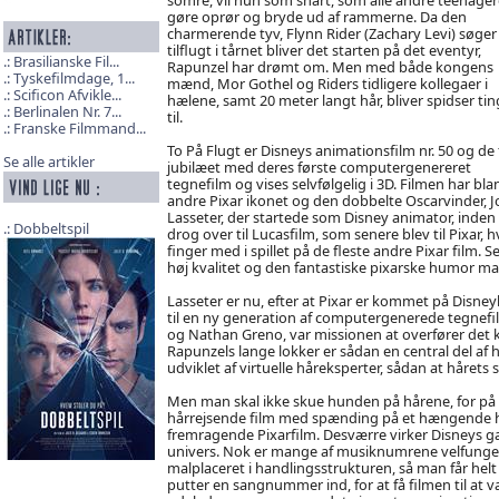
gøre oprør og bryde ud af rammerne. Da den
charmerende tyv, Flynn Rider (Zachary Levi) søger
tilflugt i tårnet bliver det starten på det eventyr,
Brasilianske Fil...
Rapunzel har drømt om. Men med både kongens
Tyskefilmdage, 1...
mænd, Mor Gothel og Riders tidligere kollegaer i
Scificon Afvikle...
hælene, samt 20 meter langt hår, bliver spidser ti
Berlinalen Nr. 7...
til.
Franske Filmmand...
To På Flugt er Disneys animationsfilm nr. 50 og de 
Se alle artikler
jubilæet med deres første computergenereret
tegnefilm og vises selvfølgelig i 3D. Filmen har bla
andre Pixar ikonet og den dobbelte Oscarvinder, 
Lasseter, der startede som Disney animator, inden
Dobbeltspil
drog over til Lucasfilm, som senere blev til Pixar, 
finger med i spillet på de fleste andre Pixar film. 
høj kvalitet og den fantastiske pixarske humor man
Lasseter er nu, efter at Pixar er kommet på Disney
til en ny generation af computergenerede tegnefil
og Nathan Greno, var missionen at overfører det k
Rapunzels lange lokker er sådan en central del af 
udviklet af virtuelle håreksperter, sådan at hårets 
Men man skal ikke skue hunden på hårene, for på 
hårrejsende film med spænding på et hængende hår
fremragende Pixarfilm. Desværre virker Disneys ga
univers. Nok er mange af musiknumrene velfunger
malplaceret i handlingsstrukturen, så man får helt
putter en sangnummer ind, for at få filmen til at var