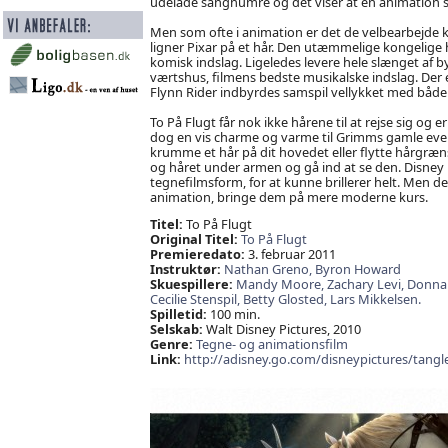
udelade sangnumre og det viser at en animation 
Men som ofte i animation er det de velbearbejde 
ligner Pixar på et hår. Den utæmmelige kongelige
komisk indslag. Ligeledes levere hele slænget af 
værtshus, filmens bedste musikalske indslag. Der e
Flynn Rider indbyrdes samspil vellykket med båd
To På Flugt får nok ikke hårene til at rejse sig og
dog en vis charme og varme til Grimms gamle even
krumme et hår på dit hovedet eller flytte hårgræ
og håret under armen og gå ind at se den. Disney m
tegnefilmsform, for at kunne brillerer helt. Men de
animation, bringe dem på mere moderne kurs.
Titel:
To På Flugt
Original Titel:
To På Flugt
Premieredato:
3. februar 2011
Instruktør:
Nathan Greno,
Byron Howard
Skuespillere:
Mandy Moore,
Zachary Levi,
Donna
Cecilie Stenspil,
Betty Glosted,
Lars Mikkelsen.
Spilletid:
100 min.
Selskab:
Walt Disney Pictures, 2010
Genre:
Tegne- og animationsfilm
Link:
http://adisney.go.com/disneypictures/tangl