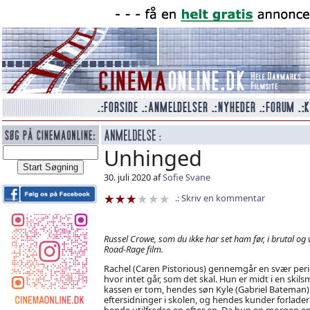
Unhinged
30. juli 2020 af
Sofie Svane
Skriv en kommentar
Russel Crowe, som du ikke har set ham før, i brutal og 
Road-Rage film.
Rachel (Caren Pistorious) gennemgår en svær peri
hvor intet går, som det skal. Hun er midt i en skils
kassen er tom, hendes søn Kyle (Gabriel Bateman) 
eftersidninger i skolen, og hendes kunder forlader
hende utilfredse en efter en. Da hun en morgen 