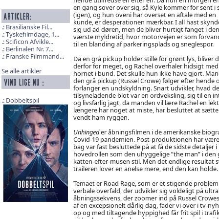
en gang sover over sig, så Kyle kommer for sent i 
(igen), og hun oveni har overset en aftale med en
kunde, er desperationen mærkbar. I all hast skynd
Brasilianske Fil...
sig ud ad døren, men de bliver hurtigt fanget i de
Tyskefilmdage, 1...
værste myldretid, hvor motorvejen er som forvan
Scificon Afvikle...
til en blanding af parkeringsplads og sneglespor.
Berlinalen Nr. 7...
Franske Filmmand...
Da en grå pickup holder stille for grønt lys, bliver 
derfor for meget, og Rachel overhaler hidsigt med
Se alle artikler
hornet i bund. Det skulle hun ikke have gjort. Man
den grå pickup (Russel Crowe) følger efter hende 
forlanger en undskyldning. Snart udvikler, hvad de
tilsyneladende blot var en ordveksling, sig til en i
Dobbeltspil
og livsfarlig jagt, da manden vil lære Rachel en lek
længere har noget at miste, har besluttet at sætte
vendt ham ryggen.
Unhinged
er åbningsfilmen i de amerikanske biograf
Covid-19 pandemien. Post-produktionen har være
bag var fast besluttede på at få de sidste detaljer
hovedrollen som den uhyggelige ”the man” i den grå 
katten-efter-musen stil. Men det endlige resultat 
traileren lover en anelse mere, end den kan holde.
Temaet er Road Rage, som er et stigende problem i
verbale overfald, der udvikler sig voldeligt på ultr
åbningssekvens, der zoomer ind på Russel Crowes
af en excepsionelt dårlig dag, fader vi over i tv-n
op og med tiltagende hyppighed får frit spil i tr