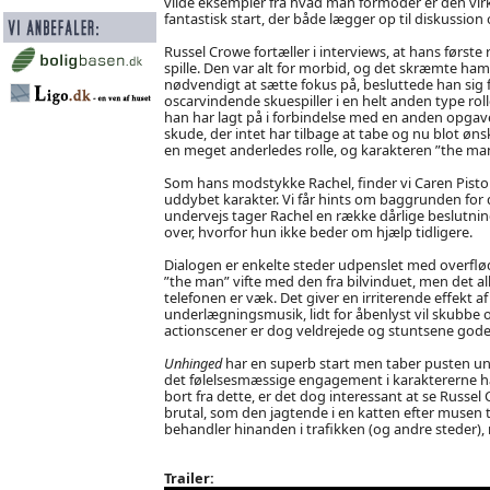
vilde eksempler fra hvad man formoder er den vi
fantastisk start, der både lægger op til diskussion 
Russel Crowe fortæller i interviews, at hans første 
spille. Den var alt for morbid, og det skræmte ha
nødvendigt at sætte fokus på, besluttede han sig for
oscarvindende skuespiller i en helt anden type rolle
han har lagt på i forbindelse med en anden opga
skude, der intet har tilbage at tabe og nu blot øn
en meget anderledes rolle, og karakteren ”the man
Som hans modstykke Rachel, finder vi Caren Pistoriou
uddybet karakter. Vi får hints om baggrunden fo
undervejs tager Rachel en række dårlige beslutnin
over, hvorfor hun ikke beder om hjælp tidligere.
Dialogen er enkelte steder udpenslet med overflød
”the man” vifte med den fra bilvinduet, men det al
telefonen er væk. Det giver en irriterende effekt
underlægningsmusik, lidt for åbenlyst vil skubbe 
actionscener er dog veldrejede og stuntsene gode
Unhinged
har en superb start men taber pusten und
det følelsesmæssige engagement i karaktererne ha
bort fra dette, er det dog interessant at se Russel 
brutal, som den jagtende i en katten efter musen thr
behandler hinanden i trafikken (og andre steder), nå
Trailer: