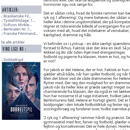
hormoner sgu nok sørge for.
Det er sådan cirka, hvad de fysiske rammer kan bær
Brasilianske Fil...
ryk og 1 aflevering’. Og mere behøves der sådan s
Tyskefilmdage, 1...
heller ikke i denne ungdomsfabel, der på kompete
Scificon Afvikle...
tegner et tidsvarende billede af overgangen fra ung
Berlinalen Nr. 7...
voksen med alt, hvad det indebærer af venskaber,
Franske Filmmand...
kærlighed, drømme og håb.
Se alle artikler
Vi befinder os i Lystrup – en ikke særligt spænden
forstad til Århus. Faktisk sker der ikke en skid. Så J
Mikkel og Bo slår tiden ihjel med drengestreger,
fodbold og pigerne fra klassen. Hvem er hot, og 
Dobbeltspil
er not?
For Jakob er det Helene, der er hot. Faktisk er hu
gælder altså både, når han spiller fodbold, og nå
Men det bliver ved de våde drømmerier, for Helenes 
flytter med. Der røg den mulighed for en drømmeda
Jakob når da heller ikke at græde særligt meget o
charmerende fra klassen, der da også er ret lækker,
hun har nosserne til at tage initiativet, hvilket 
Berlinmurens fald. Helene er hurtigt glemt. Det er
boldjonglør i den lokale fodboldklub og fester si
scoringsforsøg og funderer over, hvilke størrelse 
’2 ryk og 1 aflevering’ rammer hårdt og præcist. D
gymnasietid med fest, farver og fodbold, glæder o
fejltrin og konsekvenser. Det er hele dynen. Hverken