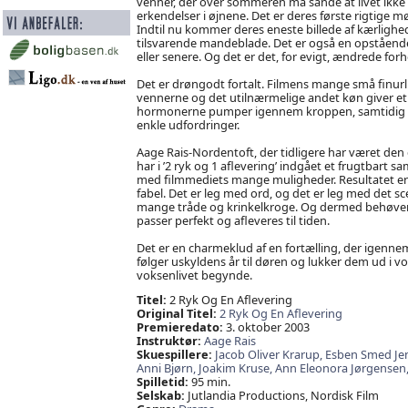
venner, der over sommeren må sande at livet ikke al
erkendelser i øjnene. Det er deres første rigtige
Indtil nu kommer deres eneste billede af kærlighe
tilsvarende mandeblade. Det er også en opstående
eller senere. Og det er det, for evigt, ændrede forh
Det er drøngodt fortalt. Filmens mange små finu
vennerne og det utilnærmelige andet køn giver et tr
hormonerne pumper igennem kroppen, samtidig med, at
enkle udfordringer.
Aage Rais-Nordentoft, der tidligere har været den
har i ’2 ryk og 1 aflevering’ indgået et frugtbar
med filmmediets mange muligheder. Resultatet er 
fabel. Det er leg med ord, og det er leg med det 
mange tråde og krinkelkroge. Og dermed behøver de
passer perfekt og afleveres til tiden.
Det er en charmeklud af en fortælling, der igenn
følger uskyldens år til døren og lukker dem ud i vo
voksenlivet begynde.
Titel:
2 Ryk Og En Aflevering
Original Titel:
2 Ryk Og En Aflevering
Premieredato:
3. oktober 2003
Instruktør:
Aage Rais
Skuespillere:
Jacob Oliver Krarup,
Esben Smed Je
Anni Bjørn,
Joakim Kruse,
Ann Eleonora Jørgensen
Spilletid:
95 min.
Selskab:
Jutlandia Productions, Nordisk Film