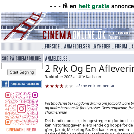
2 Ryk Og En Afleveri
3. oktober 2003 af Uffe Karlsson
Skriv en kommentar
Postmodernistisk ungdomsdrama om fodbold, bare br
og andre hormonelle forstyrrelser. Overrumplende, fr
charmerende.
Det handler om sex, drengestreger og fodbold – o
kan historieopgaven ellers rende og hoppe for de t
g’ere, Jakob, Mikkel og Bo. Det kan kærligheden
derimod ikke. Det skal de løsgående og uberegnel