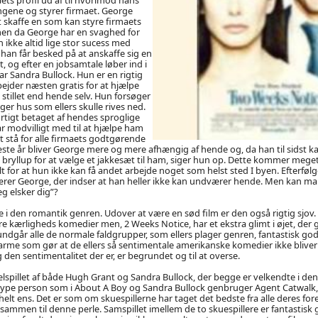
ngene og styrer firmaet. George
 skaffe en som kan styre firmaets
men da George har en svaghed for
 ikke altid lige stor sucess med
 han får besked på at anskaffe sig en
 og efter en jobsamtale løber ind i
 ar Sandra Bullock. Hun er en rigtig
ejder næsten gratis for at hjælpe
e stillet end hende selv. Hun forsøger
er hus som ellers skulle rives ned.
rtigt betaget af hendes sproglige
 modvilligt med til at hjælpe ham
 stå for alle firmaets godtgørende
ste år bliver George mere og mere afhængig af hende og, da han til sidst k
bryllup for at vælge et jakkesæt til ham, siger hun op. Dette kommer mege
lt for at hun ikke kan få andet arbejde noget som helst sted I byen. Efterføl
rer George, der indser at han heller ikke kan undværer hende. Men kan man
g elsker dig”?
rle i den romantik genren. Udover at være en sød film er den også rigtig sjov. De
kærligheds komedier men, 2 Weeks Notice, har et ekstra glimt i øjet, der 
ndgår alle de normale faldgrupper, som ellers plager genren, fantastisk god
me som gør at de ellers så sentimentale amerikanske komedier ikke blive
den sentimentalitet der er, er begrundet og til at overse.
velspillet af både Hugh Grant og Sandra Bullock, der begge er velkendte i de
type person som i About A Boy og Sandra Bullock genbruger Agent Catwalk,
elt ens. Det er som om skuespillerne har taget det bedste fra alle deres for
sammen til denne perle. Samspillet imellem de to skuespillere er fantastisk 