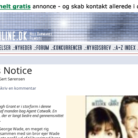
 Notice
 Gert Sørensen
Skriv en kommentar
gh Grant er i storform i denne
af manden bag Agent Catwalk. En
m, der er langt bedre end gennemsnittet
.
 George Wade, en meget rig
sammen med sin bror ejer Wade
ets profil ud af til hvorimod hans