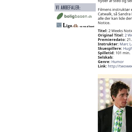
flyder af sted og se
Filmens instruktør 
Catwalk, så Sandra 
alle der kan lide d
Notice.
Titel:
2 Weeks Noti
Original Titel:
2 W
Premieredato:
21.
Instruktør:
Marc L
Skuespillere:
Hugh
Spilletid:
101 min.
Selskab:
Genre:
Humor
Link:
http://twowe