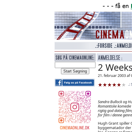
2 Weeks
21. februar 2003 af
Sandra Bullock og Hu
Romantiske komedie 
rigtig god dating fil
for film i denne genre
Hugh Grant spiller
byggematador der 
Inc. George er firma