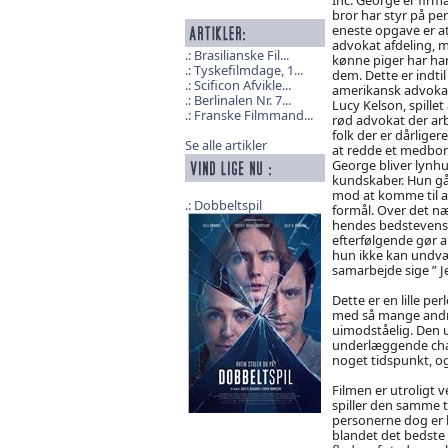
bror har styr på pe
eneste opgave er at
advokat afdeling, 
Brasilianske Fil...
kønne piger har han
Tyskefilmdage, 1...
dem. Dette er indtil
Scificon Afvikle...
amerikansk advokat,
Berlinalen Nr. 7...
Lucy Kelson, spillet
Franske Filmmand...
rød advokat der arb
folk der er dårliger
Se alle artikler
at redde et medborg
George bliver lynhu
kundskaber. Hun går
mod at komme til at
Dobbeltspil
formål. Over det næ
hendes bedstevens 
efterfølgende gør a
hun ikke kan undvæ
samarbejde sige ” Je
Dette er en lille pe
med så mange andre 
uimodståelig. Den u
underlæggende char
noget tidspunkt, og 
Filmen er utroligt 
spiller den samme 
personerne dog er h
blandet det bedste 