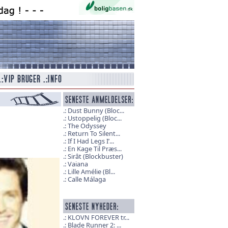
Dust Bunny (Bloc...
Ustoppelig (Bloc...
The Odyssey
Return To Silent...
If I Had Legs I’...
En Kage Til Præs...
Sirât (Blockbuster)
Vaiana
Lille Amélie (Bl...
Calle Málaga
KLOVN FOREVER tr...
Blade Runner 2: ...