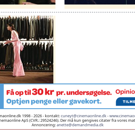
aonline.dk 1998 - 2026 - kontakt:
cuneyt@cinemaonline.dk
-
www.cinemaon
emaonline ApS (CVR.: 29524246). Der må kun gengives citater fra vores mater
Annoncering:
anette@demandmedia.dk