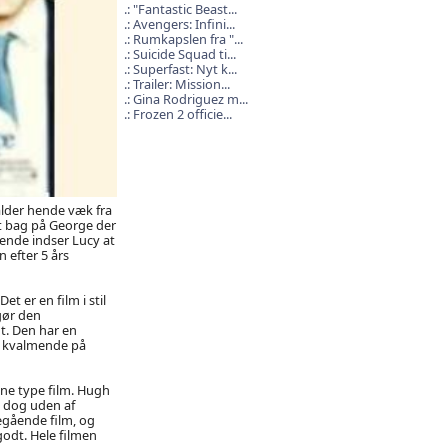
"Fantastic Beast...
Avengers: Infini...
Rumkapslen fra "...
Suicide Squad ti...
Superfast: Nyt k...
Trailer: Mission...
Gina Rodriguez m...
Frozen 2 officie...
alder hende væk fra
t bag på George der
gende indser Lucy at
 efter 5 års
t er en film i stil
gør den
t. Den har en
r kvalmende på
nne type film. Hugh
 dog uden af
egående film, og
godt. Hele filmen