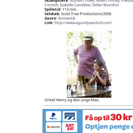
Skuespillere:
Russell Crowe,
Albert Finney,
Freddi
Cornish,
Isabelle Candelier,
Didier Bourdon
Spilletid:
113 min.
Selskab:
Scott Free Productions/2006
Genre:
Romantik
Link:
http://www.agoodyeardvd.com/
Onkel Henry og den unge Max.