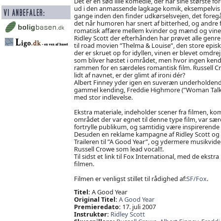
Det er en sød lille komedie, der har sine største for
ud i den anmassende lagkage komik, eksempelvis lad
gange inden den finder udkørselsvejen, det foregår
det når humoren har snert af bitterhed, og andre f
romatisk affære mellem kvinder og mænd og vine
Ridley Scott der efterhånden har prøvet alle genre
til road movien ”Thelma & Louise”, den store epis
der er skruet op for idyllen, vinen er blevet omdr
som bliver høstet i området, men hvor ingen ken
rammen for en særdeles romantisk film. Russell 
lidt af navnet, er der glimt af ironi dér?
Albert Finney yder igen en suveræn underholdend
gammel kending, Freddie Highmore (”Woman Talking
med stor indlevelse.
Ekstra materiale, indeholder scener fra filmen, k
området der var egnet til denne type film, var sær
fortrylle publikum, og samtidig være inspirerende k
Desuden en reklame kampagne af Ridley Scott og R
Traileren til ”A Good Year”, og ydermere musikvid
Russell Crowe som lead vocal!!.
Til sidst et link til Fox International, med de ekst
filmen.
Filmen er venligst stillet til rådighed af:
SF/Fox
.
Titel:
A Good Year
Original Titel:
A Good Year
Premieredato:
17. juli 2007
Instruktør:
Ridley Scott