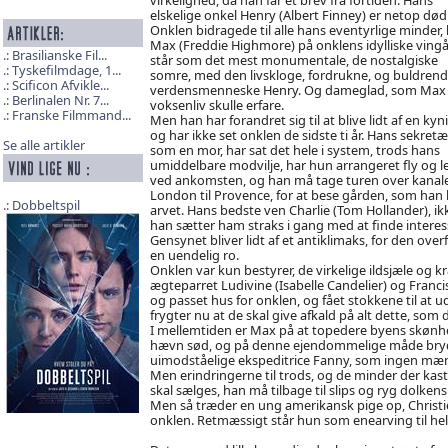
elskelige onkel Henry (Albert Finney) er netop død
Onklen bidragede til alle hans eventyrlige minder, li
Max (Freddie Highmore) på onklens idylliske vingå
Brasilianske Fil...
står som det mest monumentale, de nostalgiske
Tyskefilmdage, 1...
somre, med den livskloge, fordrukne, og buldren
Scificon Afvikle...
verdensmenneske Henry. Og dameglad, som Max i
Berlinalen Nr. 7...
voksenliv skulle erfare.
Franske Filmmand...
Men han har forandret sig til at blive lidt af en kyni
og har ikke set onklen de sidste ti år. Hans sekretær
Se alle artikler
som en mor, har sat det hele i system, trods hans
umiddelbare modvilje, har hun arrangeret fly og lej
ved ankomsten, og han må tage turen over kanale
London til Provence, for at bese gården, som han 
Dobbeltspil
arvet. Hans bedste ven Charlie (Tom Hollander), ik
han sætter ham straks i gang med at finde interes
Gensynet bliver lidt af et antiklimaks, for den overf
en uendelig ro.
Onklen var kun bestyrer, de virkelige ildsjæle og k
ægteparret Ludivine (Isabelle Candelier) og Fra
og passet hus for onklen, og fået stokkene til at
frygter nu at de skal give afkald på alt dette, som d
I mellemtiden er Max på at topedere byens skønh
hævn sød, og på denne ejendommelige måde bryde
uimodståelige ekspeditrice Fanny, som ingen mæn
Men erindringerne til trods, og de minder der ka
skal sælges, han må tilbage til slips og ryg dolke
Men så træder en ung amerikansk pige op, Christi
onklen. Retmæssigt står hun som enearving til hel