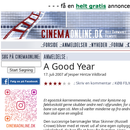
A Good Year
17. juli 2007 af Jesper Hintze Vildbrad
Skriv en kommentar
KØB FIL
Et egoistisk karrieremenneske, med stor kynisme og
følelseskold gerne skubber andre ned i afgrunden, for 
bane sin egen sti. Men så vælter minderne op fra andre 
han skal arve en vingård.
Den succesrige børsmægler Max Skinner (Russell
Crowe) bliver med et revet ud af sine egen opbyg
virkelighed, da han får et brev fra fortiden. Hans