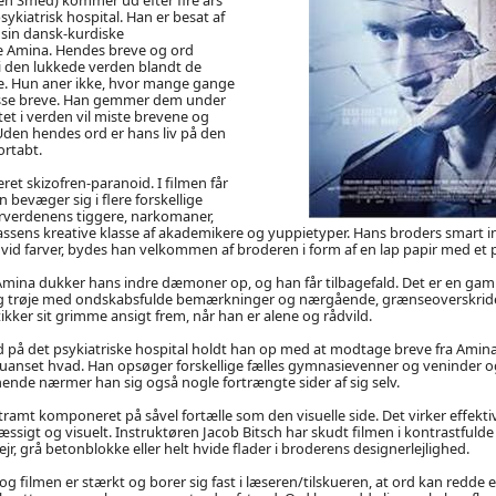
sykiatrisk hospital. Han er besat af
 sin dansk-kurdiske
Amina. Hendes breve og ord
i den lukkede verden blandt de
e. Hun aner ikke, hvor mange gange
isse breve. Han gemmer dem under
tet i verden vil miste brevene og
Uden hendes ord er hans liv på den
ortabt.
ret skizofren-paranoid. I filmen får
an bevæger sig i flere forskellige
erverdenens tiggere, narkomaner,
klassens kreative klasse af akademikere og yuppietyper. Hans broders smart in
/hvid farver, bydes han velkommen af broderen i form af en lap papir med et 
Amina dukker hans indre dæmoner op, og han får tilbagefald. Det er en gamm
ig trøje med ondskabsfulde bemærkninger og nærgående, grænseoverskrid
ikker sit grimme ansigt frem, når han er alene og rådvild.
id på det psykiatriske hospital holdt han op med at modtage breve fra Amina
uanset hvad. Han opsøger forskellige fælles gymnasievenner og veninder og 
hende nærmer han sig også nogle fortrængte sider af sig selv.
tramt komponeret på såvel fortælle som den visuelle side. Det virker effekti
æssigt og visuelt. Instruktøren Jacob Bitsch har skudt filmen i kontrastfuld
ejr, grå betonblokke eller helt hvide flader i broderens designerlejlighed.
 filmen er stærkt og borer sig fast i læseren/tilskueren, at ord kan redde et