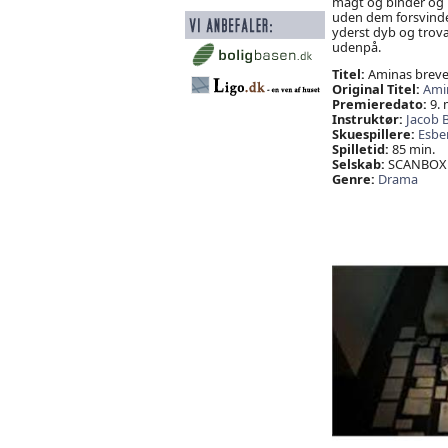
magt og binder og 
uden dem forsvinde
yderst dyb og trovæ
udenpå.
Titel:
Aminas brev
Original Titel:
Ami
Premieredato:
9. 
Instruktør:
Jacob B
Skuespillere:
Esbe
Spilletid:
85 min.
Selskab:
SCANBOX 
Genre:
Drama