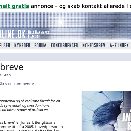
breve
e Gren
Skriv en kommentar
ntimental og rå realisme fortalt fra en
s synsvinkel, og hvordan hans
n tid bliver reddet af ord via en
as breve” er Jonas T. Bengtssons
mme titel fra 2005. Hovedpersonen
sben Smed) kommer ud efter fire års