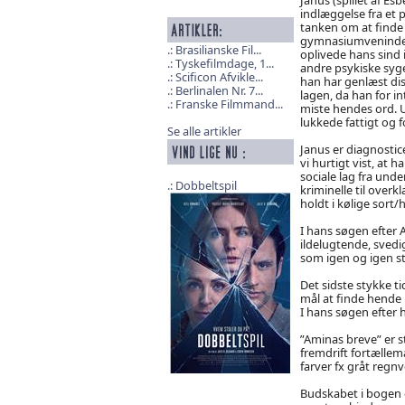
indlæggelse fra et p
tanken om at finde
gymnasiumveninde 
Brasilianske Fil...
oplivede hans sind 
Tyskefilmdage, 1...
andre psykiske syg
Scificon Afvikle...
han har genlæst d
Berlinalen Nr. 7...
lagen, da han for in
Franske Filmmand...
miste hendes ord. 
lukkede fattigt og f
Se alle artikler
Janus er diagnostice
vi hurtigt vist, at h
sociale lag fra und
Dobbeltspil
kriminelle til over
holdt i kølige sort
I hans søgen efter 
ildelugtende, sved
som igen og igen st
Det sidste stykke t
mål at finde hende 
I hans søgen efter 
”Aminas breve” er s
fremdrift fortællem
farver fx gråt regnv
Budskabet i bogen og