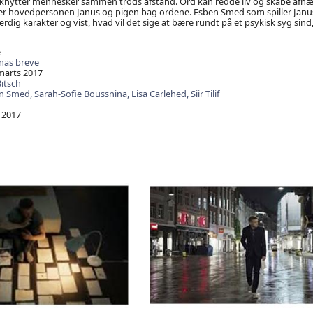
knytter mennesker sammen trods afstand. Ord kan redde liv og skabe af
r hovedpersonen Janus og pigen bag ordene. Esben Smed som spiller Janus
rdig karakter og vist, hvad vil det sige at bære rundt på et psykisk syg sind
e
nas breve
marts 2017
itsch
n Smed,
Sarah-Sofie Boussnina,
Lisa Carlehed,
Siir Tilif
2017