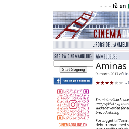
Aminas 
9. marts 2017 af
Lin
En minimalistisk, use
ung psykisk syg mand
’lukkede’ verden for e
brevudveksling
Forlægget til ”Amin
debutroman med sa
Janus (spillet af E