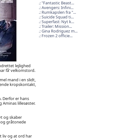
"Fantastic Beast...
Avengers: Infini...
Rumkapslen fra "...
Suicide Squad ti...
Superfast: Nyt k...
Trailer: Mission...
Gina Rodriguez m...
Frozen 2 officie...
drettet lejlighed
par få’ velkomstord.
el mand i en slidt,
ende kropskontakt,
. Derfor er hans
Aminas lillesøster.
vt og skaber
e og gråtonede
 liv og at ord har