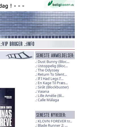
Dust Bunny (Bloc...
Ustoppelig (Bloc...
The Odyssey
Return To Silent...
If I Had Legs I’...
En Kage Til Præs...
Sirât (Blockbuster)
Vaiana
Lille Amélie (Bl...
Calle Málaga
KLOVN FOREVER tr...
Blade Runner 2: ...