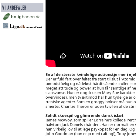
En af de største kvindelige actionstjerner i øje
Der er fuld fart over feltet fra start til slut i "At
uimodståelig og nådeløst hårdtslående i rollen som
meget attitude og power, at hun får samtlige af he
slapsvanse. Hun er dog ikke en Mary Sue karakter (e
overvindes), men tværtimod har hun tydelige ar
russiske agenter. Som en groggy bokser må hun of
smerter. Charlize Theron er uden tvivl en af de stør
Solidt skuespil og glimrende dansk islæt
James McAvoy, som spiller Lorraine's kollega Perciv
halvtom Jack Daniels i hånden. Han er normalt en sk
han virkelig lov til at lege psykopat for en dag. 
John Goodman (han er jo med i alting!), Toby Jon