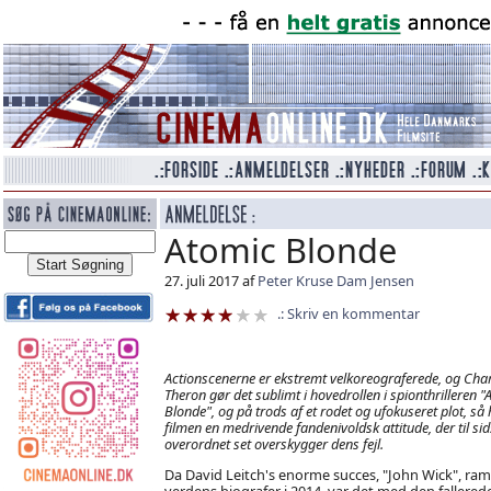
Atomic Blonde
27. juli 2017 af
Peter Kruse Dam Jensen
Skriv en kommentar
Actionscenerne er ekstremt velkoreograferede, og Char
Theron gør det sublimt i hovedrollen i spionthrilleren "
Blonde", og på trods af et rodet og ufokuseret plot, så 
filmen en medrivende fandenivoldsk attitude, der til sid
overordnet set overskygger dens fejl.
Da David Leitch's enorme succes, "John Wick", ram
verdens biografer i 2014, var det med den fallered