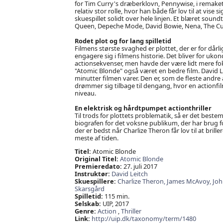
for Tim Curry's dræberklovn, Pennywise, i remaket
relativ stor rolle, hvor han både får lov til at vise
skuespillet solidt over hele linjen. Et blæret sound
Queen, Depeche Mode, David Bowie, Nena, The Cure 
Rodet plot og for lang spilletid
Filmens største svaghed er plottet, der er for dårli
engagere sig i filmens historie. Det bliver for uko
actionsekvenser, men havde der være lidt mere foku
"Atomic Blonde" også været en bedre film. David Le
minutter filmen varer. Den er, som de fleste andre a
drømmer sig tilbage til dengang, hvor en actionfi
niveau.
En elektrisk og hårdtpumpet actionthriller
Til trods for plottets problematik, så er det bestem
biografen for det voksne publikum, der har brug fo
der er bedst når Charlize Theron får lov til at brill
meste af tiden.
Titel:
Atomic Blonde
Original Titel:
Atomic Blonde
Premieredato:
27. juli 2017
Instruktør:
David Leitch
Skuespillere:
Charlize Theron,
James McAvoy,
Jo
Skarsgård
Spilletid:
115 min.
Selskab:
UIP, 2017
Genre:
Action
,
Thriller
Link:
http://uip.dk/taxonomy/term/1480