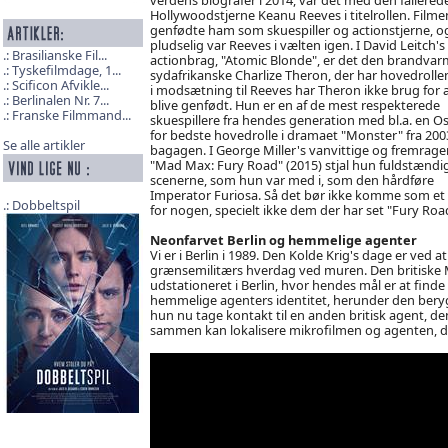
Hollywoodstjerne Keanu Reeves i titelrollen. Filme
genfødte ham som skuespiller og actionstjerne, o
pludselig var Reeves i vælten igen. I David Leitch's
Brasilianske Fil...
actionbrag, "Atomic Blonde", er det den brandva
Tyskefilmdage, 1...
sydafrikanske Charlize Theron, der har hovedrolle
Scificon Afvikle...
i modsætning til Reeves har Theron ikke brug for 
Berlinalen Nr. 7...
blive genfødt. Hun er en af de mest respekterede
Franske Filmmand...
skuespillere fra hendes generation med bl.a. en O
for bedste hovedrolle i dramaet "Monster" fra 2003
Se alle artikler
bagagen. I George Miller's vanvittige og fremrag
"Mad Max: Fury Road" (2015) stjal hun fuldstændi
scenerne, som hun var med i, som den hårdføre
Imperator Furiosa. Så det bør ikke komme som et
Dobbeltspil
for nogen, specielt ikke dem der har set "Fury Road
Neonfarvet Berlin og hemmelige agenter
Vi er i Berlin i 1989. Den Kolde Krig's dage er ve
grænsemilitærs hverdag ved muren. Den britiske M
udstationeret i Berlin, hvor hendes mål er at find
hemmelige agenters identitet, herunder den beryg
hun nu tage kontakt til en anden britisk agent, de
sammen kan lokalisere mikrofilmen og agenten, der 