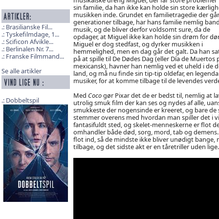
sin familie, da han ikke kan holde sin store kærlighe
musikken inde. Grundet en familietragedie der gå
generationer tilbage, har hans familie nemlig band
Brasilianske Fil...
musik, og de bliver derfor voldsomt sure, da de
Tyskefilmdage, 1...
opdager, at Miguel ikke kan holde sin drøm for dø
Scificon Afvikle...
Miguel er dog stedfast, og dyrker musikken i
Berlinalen Nr. 7...
hemmelighed, men en dag går det galt. Da han sa
Franske Filmmand...
på at spille til De Dødes Dag (eller Día de Muertos 
mexicansk), havner han nemlig ved et uheld i de 
Se alle artikler
land, og må nu finde sin tip-tip oldefar, en legenda
musiker, for at komme tilbage til de levendes verd
Med
Coco
gør Pixar det de er bedst til, nemlig at l
Dobbeltspil
utrolig smuk film der kan ses og nydes af alle, uan
smukkeste der nogensinde er kreeret, og bare de sm
stemmer overens med hvordan man spiller det i virk
fantasifuldt sted, og skelet-menneskerne er flot de
omhandler både død, sorg, mord, tab og demens… j
flot ind, så de mindste ikke bliver unødigt bange
tilbage, og det sidste akt er en tåretriller uden lige.