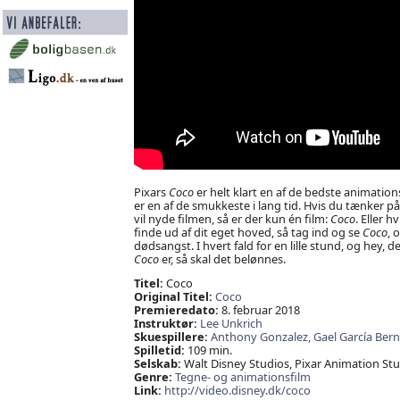
Pixars
Coco
er helt klart en af de bedste animationsf
er en af de smukkeste i lang tid. Hvis du tænker på
vil nyde filmen, så er der kun én film:
Coco
. Eller h
finde ud af dit eget hoved, så tag ind og se
Coco
, 
dødsangst. I hvert fald for en lille stund, og hey, det
Coco
er, så skal det belønnes.
Titel:
Coco
Original Titel:
Coco
Premieredato:
8. februar 2018
Instruktør:
Lee Unkrich
Skuespillere:
Anthony Gonzalez,
Gael García Bern
Spilletid:
109 min.
Selskab:
Walt Disney Studios, Pixar Animation Stu
Genre:
Tegne- og animationsfilm
Link:
http://video.disney.dk/coco