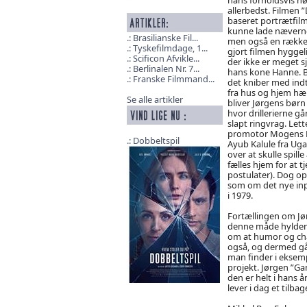
allerbedst. Filmen 
baseret portrætfil
kunne lade næverne
Brasilianske Fil...
men også en række 
Tyskefilmdage, 1...
gjort filmen hyggel
Scificon Afvikle...
der ikke er meget s
Berlinalen Nr. 7...
hans kone Hanne. B
Franske Filmmand...
det kniber med indt
fra hus og hjem hæ
Se alle artikler
bliver Jørgens børn 
hvor drillerierne gå
slapt ringvrag. Lett
promotor Mogens Pa
Dobbeltspil
Ayub Kalule fra Ugan
over at skulle spill
fælles hjem for at tj
postulater). Dog op
som om det nye inp
i 1979.
Fortællingen om Jør
denne måde hylder v
om at humor og charm
også, og dermed gå
man finder i eksemp
projekt. Jørgen ”Ga
den er helt i hans 
lever i dag et tilb