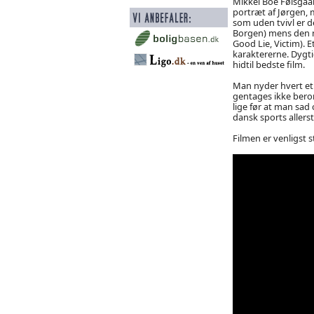
Mikkel Boe Følsgaar
portræt af Jørgen, 
som uden tvivl er d
Borgen) mens den ny
Good Lie, Victim). 
karaktererne. Dygti
hidtil bedste film.
Man nyder hvert et 
gentages ikke beror 
lige før at man sa
dansk sports allerst
Filmen er venligst st