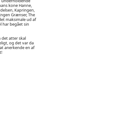
og underholdende
 hans kone Hanne,
ydelsen, Kapringen,
 Ingen Grænser, The
 det maksimale ud af
l har begået sin
det atter skal
ligt, og det var da
at anerkende en af
t!