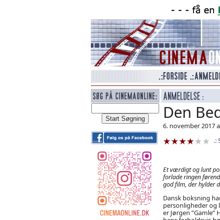
Den Be
6. november 2017 
Et værdigt og lunt p
forlade ringen førend
god film, der hylder 
Dansk boksning har
personligheder og l
er Jørgen ”Gamle” H
hans forholdsvis hø