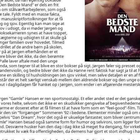
”Den Bedste Mand” er dels en frit
m om stålværftarbejderen, som også
 tale. Fyldt med en masse fakta,
manuskriptfortolkninger for at få
ig og sjov. Egentlig kan man sige at
jov i udsigt, da vi møder Jørgen og
oksekarrieren synes at have toppet,
ægterne og udsigten til at skulle gå
nger familien over hovedet. Tilmed
drillet af de andre børn på skolen,
r på at Jørgen efterhånden er et
ere bliver det ikke, da den berømte
lle laver aftale med den unge
da, som tegner til at blive en stor bokser på sigt. Jørgen føler sig presset og
e andenviolin, og bedre bliver det ikke da Hanne rent faktisk har sagt ja til at 
ene en skilling til husholdningen (en sjov vinkel, men selve detaljen er en af f
står der et helt særligt venskab mellem den aldrende bokser og den unge o
ut i dagligdagen får hanket op i Jørgen, som ender i en afgørende mester
gen ”Gamle” Hansen er ren sportsnostalgi. Et eller andet sted er det ganske 
ores helte, selvom det ikke er en skudsikker gengivelse af begivenhederne.
e er doseret efter at få filmen til at have form som en ”feel-good”-film. Til
r den sin ”forgænger” Sommeren ’92 i bedene. Elementer minder også om
elvis ”Dan Dream”, hvor det også er ukuelige fantaster, som bliver centrum
mle” Hansen besad også samme form for humor og selvironi, som ligger for 
ånd. Desværre husker han den dag i dag ikke så meget fra dengang, for virk
agetrukket liv væk fra offentligheden, da demens har gjort et stort indhug i