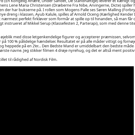
d (En Kongelig Affære, Under Sandet, De Standhaftige) leverer et kærligt 
mens Lene Maria Christensen (Dræberne Fra Nibe, Arvingerne, Dicte) spiller
en der har bukserne på. I rollen som Mogens Palle ses Søren Malling (Forbr
e dreng i klassen, Ayub Kalule, spilles af Arnold Oceng (Kærlighed Kender
Et nærmest perfekt firkløver som formår at spille op til hinanden, så man får
gt instrueret af Mikkel Serup (Klassefesten 2, Parterapi), som med denne tite
øjeblik med disse letgenkendelige figurer og accepterer præmissen, selvom 
på 100 % pålidelige hændelser. Resultatet er på alle måder vittigt og fornøje
d og heppede på en 2’er… Den Bedste Mand er umiddelbart den bedste måde 
ørste navne. Jeg stikker filmen 4 drøje nyrehug, og det er altså ment positiv
illet til rådighed af Nordisk Film.