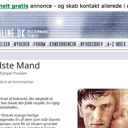
dste Mand
af
Jesper Poulsen
Skriv en kommentar
ortræt af bokseren, der nægtede at
 han havde den fulde respekt. En rigtig
danskheden...
 fostret mange herlige
egender. Én af dem som står klarest
ansen, som fik sit tilnavn grundet
je alder, da han egentlig boksede