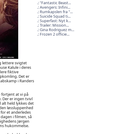
"Fantastic Beast...
Avengers: Infini...
Rumkapslen fra "...
Suicide Squad ti...
Superfast: Nyt k...
Trailer: Mission...
Gina Rodriguez m...
Frozen 2 officie...
 lettere svigtet
huse Kalule i deres
lere fiktive
pkomling. Det er
skabskamp i Randers
fortjent at vi på
 Der er ingen tvivl
 alt held lykkes det
 den løssluppenhed
 for et anderledes
dagen i filmen, så
elighedens Jørgen
 hans hukommelse.