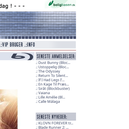
Dust Bunny (Bloc...
Ustoppelig (Bloc...
The Odyssey
Return To Silent...
If I Had Legs I’...
En Kage Til Præs...
Sirât (Blockbuster)
Vaiana
Lille Amélie (Bl...
Calle Málaga
KLOVN FOREVER tr...
Blade Runner 2: ...