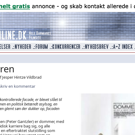
ren
 Jesper Hintze Vildbrad
Skriv en kommentar
rollerede facade, er blevet slået til
en en politisk betændt asylsag, en
 en glemt søn der dukker op, facaden
sen (Peter Gantzler) er dommer, med
isk karriere bag sig, og alle
 en eftertraktet slutstilling som
 Hans vej har været som en