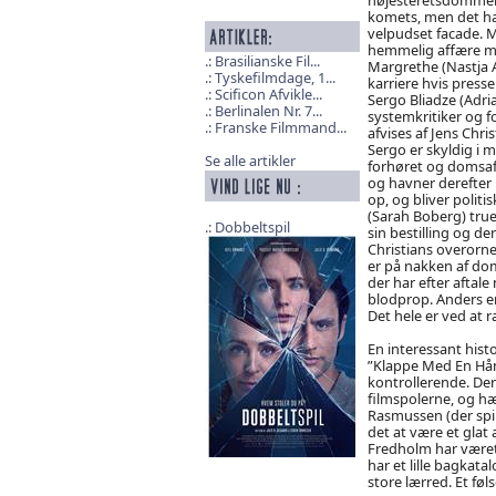
komets, men det ha
velpudset facade. 
hemmelig affære me
Brasilianske Fil...
Margrethe (Nastja Ar
Tyskefilmdage, 1...
karriere hvis press
Scificon Afvikle...
Sergo Bliadze (Adria
Berlinalen Nr. 7...
systemkritiker og f
Franske Filmmand...
afvises af Jens Chri
Sergo er skyldig i 
Se alle artikler
forhøret og domsafsi
og havner derefter 
op, og bliver polit
(Sarah Boberg) true
Dobbeltspil
sin bestilling og d
Christians overorned
er på nakken af dom
der har efter aftal
blodprop. Anders er
Det hele er ved at 
En interessant hist
”Klappe Med En Hån
kontrollerende. Der 
filmspolerne, og hæ
Rasmussen (der spil
det at være et glat 
Fredholm har været
har et lille bagkata
store lærred. Et fø