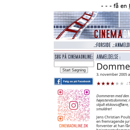
Domme
3. november 2005 af
Dommeren med den kont
højesteretsdommer, m
skjult elskovsaffære,
smuldrer!
Jens Christian Poul
en fremragende jurid
forventer at han får
højesteretsdommer!