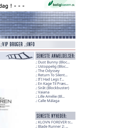
Dust Bunny (Bloc...
Ustoppelig (Bloc...
The Odyssey
Return To Silent...
If I Had Legs I’...
En Kage Til Præs...
Sirât (Blockbuster)
Vaiana
Lille Amélie (Bl...
Calle Málaga
KLOVN FOREVER tr...
Blade Runner 2: ...