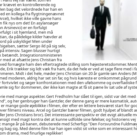
r krævet en kontrollerende og
Men bag det velordnede har han en
d en kollega fra flygtningenævnet
cel), hvilket ikke ville gavne hans
en fik nys om det! En asylansøger
n Arsinevici) er en forfulgt
orfulgt i sit hjemland, men må
stian, da pålidelige kilder hævder at
mord på uskyldige! Men under
gelsen, sætter Sergo ild på sig selv,
på intensiv. Sagen blusser hurtigt
isk betændt. Integrationsministeren
r med at afsætte Jens Christian fra
erved fornægte ham den eftertragtede stilling som højesteretsdommer. Ment
e, Erik trækker sig lidt væk fra ham, da det hele er ved at tage flere med i f
meren. Midt i det hele, møder Jens Christian sin 20 år gamle søn Anders (M
e med moderen, aldrig har set sin far, og hvis kæreste er omkommet pågrund af
 fortvivlet og søger konfrontationen med den ufølsomme og overfladiske fa
ramle sig for dommeren, der ikke kan magte at få sit pæne liv sat ude af syst
orie med mange aspekter. Gert Fredholm har slået til igen, sidst var det m
d”, og her genbruger han Gantzler, der denne gang er mere kasmatisk, aut
er mange gode øjeblikke i filmen, der efter en lettere besværet start for godt
ver filmens niveau. Arcel og Gantzler bærer filmen, godt hjulpet af blandt
ler Jens Christians bror). Det interessante perspektiv er det evigt aktuelle
ansigt med magt kontra det at kunne udfolde sine følelser, og historiens vej t
 mange år på banen, debuterede med Scherfigs ”Den Forsvundne Fuldmægt
log bag sig. Med denne film har han igen vidst sit virke som en interessant hi
lsom drama, med finurlige replikker!