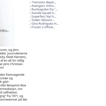
"Fantastic Beast...
Avengers: Infini...
Rumkapslen fra "...
Suicide Squad ti...
Superfast: Nyt k...
Trailer: Mission...
Gina Rodriguez m...
Frozen 2 officie...
oren, og Jens
aldet. Journalisterne
icky Skeel Hansen),
 en alt for tidlig
r Jens Christian.
em!
ed den fremragende
oritær og
 glid i
 andet Benjamin Boe
 menneskesyn, om
il udfrielsen.
ig” fra 1971, og
storieskriver på det