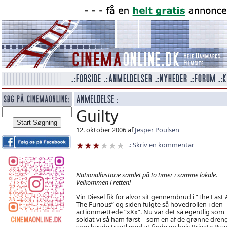
Guilty
12. oktober 2006 af
Jesper Poulsen
Skriv en kommentar
Nationalhistorie samlet på to timer i samme lokale.
Velkommen i retten!
Vin Diesel fik for alvor sit gennembrud i “The Fast
The Furious” og siden fulgte så hovedrollen i den
actionmættede “xXx”. Nu var det så egentlig som
soldat vi så ham først – som en af de grønne dren
som havde travtl med at finde en hvis Private Rya