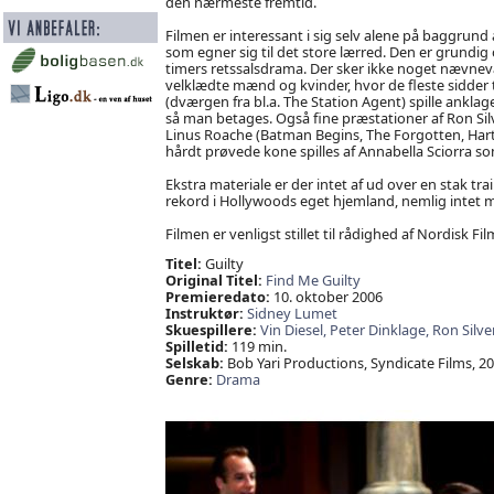
den nærmeste fremtid.
Filmen er interessant i sig selv alene på baggrund
som egner sig til det store lærred. Den er grundig 
timers retssalsdrama. Der sker ikke noget nævnevær
velklædte mænd og kvinder, hvor de fleste sidder 
(dværgen fra bl.a. The Station Agent) spille ankla
så man betages. Også fine præstationer af Ron Sil
Linus Roache (Batman Begins, The Forgotten, Hart's
hårdt prøvede kone spilles af Annabella Sciorra 
Ekstra materiale er der intet af ud over en stak trai
rekord i Hollywoods eget hjemland, nemlig intet 
Filmen er venligst stillet til rådighed af Nordisk Fil
Titel:
Guilty
Original Titel:
Find Me Guilty
Premieredato:
10. oktober 2006
Instruktør:
Sidney Lumet
Skuespillere:
Vin Diesel,
Peter Dinklage,
Ron Silve
Spilletid:
119 min.
Selskab:
Bob Yari Productions, Syndicate Films, 2
Genre:
Drama