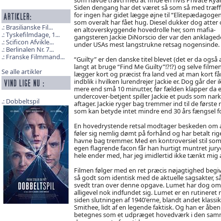
Siden dengang har det været så som så med træff
for ingen har gidet lægge øjne til “Elitepædagoge
som overalt har fået hug. Diesel dukker dog atter 
Brasilianske Fil...
en altoverskyggende hovedrolle her, som mafia-
Tyskefilmdage, 1...
gangsteren Jackie DiNorscio der var den anklaged
Scificon Afvikle...
under USAs mest langstrukne retsag nogensinde.
Berlinalen Nr. 7...
Franske Filmmand...
“Guilty” er den danske titel blevet (det er da også a
langt at bruge “Find Me Guilty”!?!?) og selve filme
Se alle artikler
lægger kort og præcist fra land ved at man kort får
indblik i hvilken lurendrejer Jackie er. Dog går der i
mere end små 10 minutter, før fælden klapper da 
undercover-betjent spiller Jackie et puds som nark
Dobbeltspil
aftager. Jackie ryger bag tremmer ind til de førs
som kan betyde intet mindre end 30 års fængsel for 
En hovedrystende retsal modtager beskeden om at Ja
føler sig nemlig dømt på forhånd og har betalt rige
havne bag tremmer. Med en kontroversiel stil som 
egen flagrende facon får han hurtigt muntret juryen
hele ender med, har jeg imidlertid ikke tænkt mig at
Filmen følger med en ret præcis nøjagtighed begive
så godt som identisk med de aktuelle sagsakter, så
svedt tran over denne opgave. Lumet har dog omv
alligevel nok indfundet sig. Lumet er en rutinere
siden slutningen af 1940'erne, blandt andet klassik
Smithee, lidt af en legende faktisk. Og han er åbe
betegnes som et udpræget hovedværk i den sammen