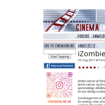
iZombie
10. maj 2017 af
Pete
Anden sæson af hitse
første sæson, og for
gammeldags detektiv
en stor blodig cocktai
Zombiegenren er ef
for energi, men af e
vækket tilbage fra 