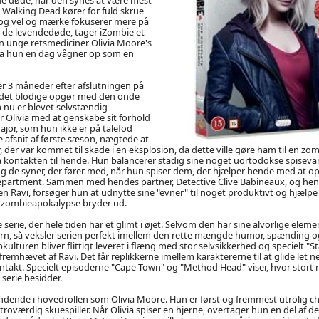
e Walking Dead kører for fuld skrue
og vel og mærke fokuserer mere på
r de levendedøde, tager iZombie et
n unge retsmediciner Olivia Moore's
, da hun en dag vågner op som en
r 3 måneder efter afslutningen på
r det blodige opgør med den onde
 nu er blevet selvstændig
livia med at genskabe sit forhold
ajor, som hun ikke er på talefod
e afsnit af første sæson, nægtede at
or, der var kommet til skade i en eksplosion, da dette ville gøre ham til en zo
 kontakten til hende. Hun balancerer stadig sine noget uortodokse spisevan
g de syner, der fører med, når hun spiser dem, der hjælper hende med at o
 Department. Sammen med hendes partner, Detective Clive Babineaux, og hen
en Ravi, forsøger hun at udnytte sine "evner" til noget produktivt og hjælpe
 zombieapokalypse bryder ud.
serie, der hele tiden har et glimt i øjet. Selvom den har sine alvorlige elemen
ørn, så veksler serien perfekt imellem den rette mængde humor, spænding og
kulturen bliver flittigt leveret i flæng med stor selvsikkerhed og specielt "S
fremhævet af Ravi. Det får replikkerne imellem karaktererne til at glide let n
ntakt. Specielt episoderne "Cape Town" og "Method Head" viser, hvor stort n
serie besidder.
ndende i hovedrollen som Olivia Moore. Hun er først og fremmest utrolig c
troværdig skuespiller. Når Olivia spiser en hjerne, overtager hun en del af d