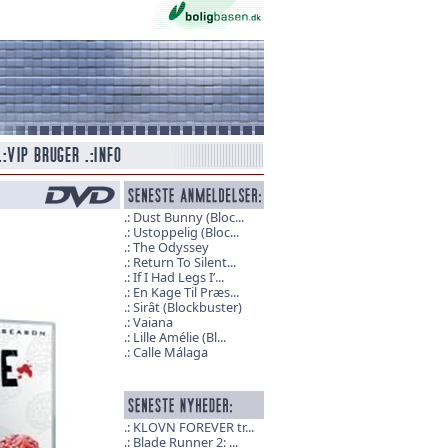
Dust Bunny (Bloc...
Ustoppelig (Bloc...
The Odyssey
Return To Silent...
If I Had Legs I’...
En Kage Til Præs...
Sirât (Blockbuster)
Vaiana
Lille Amélie (Bl...
Calle Málaga
KLOVN FOREVER tr...
Blade Runner 2: ...