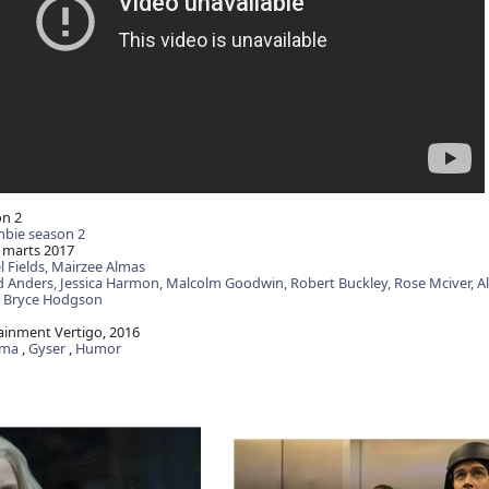
n 2
mbie season 2
 marts 2017
 Fields,
Mairzee Almas
d Anders,
Jessica Harmon,
Malcolm Goodwin,
Robert Buckley,
Rose Mciver,
A
,
Bryce Hodgson
ainment Vertigo, 2016
ama
,
Gyser
,
Humor