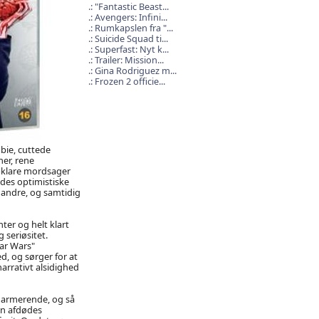
"Fantastic Beast...
Avengers: Infini...
Rumkapslen fra "...
Suicide Squad ti...
Superfast: Nyt k...
Trailer: Mission...
Gina Rodriguez m...
Frozen 2 officie...
mbie, cuttede
er, rene
pklare mordsager
des optimistiske
 andre, og samtidig
ter og helt klart
 seriøsitet.
tar Wars"
ed, og sørger for at
arrativt alsidighed
harmerende, og så
en afdødes