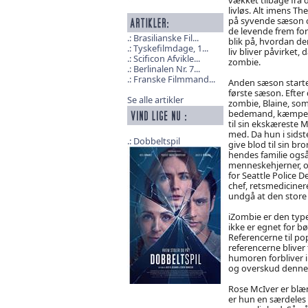
livløs. Alt imens Th
på syvende sæson 
de levende frem fo
Brasilianske Fil...
blik på, hvordan de
Tyskefilmdage, 1...
liv bliver påvirket
Scificon Afvikle...
zombie.
Berlinalen Nr. 7...
Franske Filmmand...
Anden sæson starte
første sæson. Efte
Se alle artikler
zombie, Blaine, som
bedemand, kæmper O
til sin ekskæreste M
med. Da hun i sidst
Dobbeltspil
give blod til sin br
hendes familie også
menneskehjerner, o
for Seattle Police
chef, retsmediciner
undgå at den store
iZombie er den type 
ikke er egnet for b
Referencerne til pop
referencerne bliver 
humoren forbliver i
og overskud denne 
Rose McIver er blæ
er hun en særdeles 