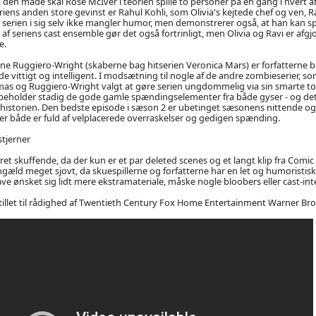
 den måde skal Rose McIver i teorien spille to personer på én gang i hvert af
iens anden store gevinst er Rahul Kohli, som Olivia's kejtede chef og ven, R
m serien i sig selv ikke mangler humor, men demonstrerer også, at han kan spi
 af seriens cast ensemble gør det også fortrinligt, men Olivia og Ravi er afgj
e.
e Ruggiero-Wright (skaberne bag hitserien Veronica Mars) er forfatterne b
e vittigt og intelligent. I modsætning til nogle af de andre zombieserier, so
omas og Ruggiero-Wright valgt at gøre serien ungdommelig via sin smarte t
eholder stadig de gode gamle spændingselementer fra både gyser - og det
i historien. Den bedste episode i sæson 2 er ubetinget sæsonens nittende og 
er både er fuld af velplacerede overraskelser og gedigen spænding.
stjerner
ret skuffende, da der kun er et par deleted scenes og et langt klip fra Comic 
ngæld meget sjovt, da skuespillerne og forfatterne har en let og humoristisk
 ønsket sig lidt mere ekstramateriale, måske nogle bloobers eller cast-int
stillet til rådighed af Twentieth Century Fox Home Entertainment Warner Bro