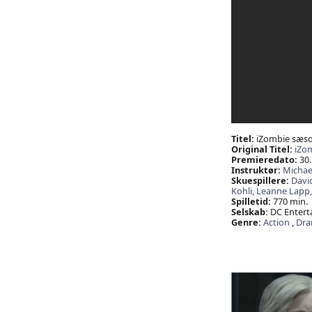
Titel:
iZombie sæso
Original Titel:
iZo
Premieredato:
30.
Instruktør:
Michael
Skuespillere:
Davi
Kohli,
Leanne Lapp
Spilletid:
770 min.
Selskab:
DC Entert
Genre:
Action
,
Dr