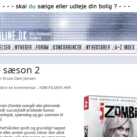
 sæson 2
r Kruse Dam Jensen
Skriv en kommentar
KØB FILMEN HER
rien iZombie overgår den glimrende
mår succesfuldt at blande humor,
arbejde, spænding og gys sammen til
l.
terhånden godt og grundigt tappet
n eller anden grund, bliver den altid
de døde, når den synes at være mest