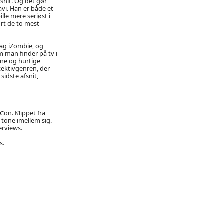
snit. Og det gør
avi. Han er både et
lle mere seriøst i
ort de to mest
ag iZombie, og
m man finder på tv i
one og hurtige
ektivgenren, der
sidste afsnit,
Con. Klippet fra
 tone imellem sig.
erviews.
s.