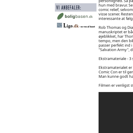
personlighed. Så på
hun med bravur. Ser
comic relief, selvo
visse scener. Resten
interessante at følg
Rob Thomas og Dian
manuskriptet er båd
øjeblikket, har Th
tempo, men den bib
passer perfekt ind 
"Salvation Army", d
Ekstramateriale - 3 
Ekstramaterialet er 
Comic Con er til ge
Man kunne godt have
Filmen er venligst 