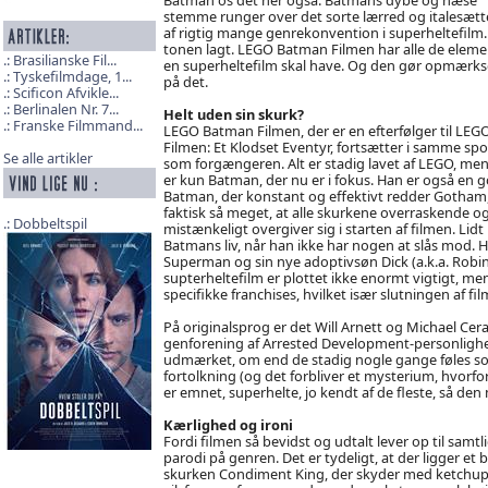
stemme runger over det sorte lærred og italesætt
af rigtig mange genrekonvention i superheltefilm.
tonen lagt. LEGO Batman Filmen har alle de eleme
Brasilianske Fil...
en superheltefilm skal have. Og den gør opmærk
Tyskefilmdage, 1...
på det.
Scificon Afvikle...
Berlinalen Nr. 7...
Helt uden sin skurk?
Franske Filmmand...
LEGO Batman Filmen, der er en efterfølger til LEG
Filmen: Et Klodset Eventyr, fortsætter i samme spo
Se alle artikler
som forgængeren. Alt er stadig lavet af LEGO, men
er kun Batman, der nu er i fokus. Han er også en 
Batman, der konstant og effektivt redder Gotham
faktisk så meget, at alle skurkene overraskende o
Dobbeltspil
mistænkeligt overgiver sig i starten af filmen. Li
Batmans liv, når han ikke har nogen at slås mod
Superman og sin nye adoptivsøn Dick (a.k.a. Robi
supterheltefilm er plottet ikke enormt vigtigt, men
specifikke franchises, hvilket især slutningen af f
På originalsprog er det Will Arnett og Michael Ce
genforening af Arrested Development-personlighed
udmærket, om end de stadig nogle gange føles som
fortolkning (og det forbliver et mysterium, hvorfor 
er emnet, superhelte, jo kendt af de fleste, så de
Kærlighed og ironi
Fordi filmen så bevidst og udtalt lever op til samt
parodi på genren. Det er tydeligt, at der ligger e
skurken Condiment King, der skyder med ketchup 