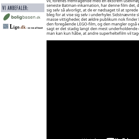
vil, forenes fremragende med en ekstrem uselvhøjt
seneste Batman-inkarnation, har denne film det, de
sig selv så alvorligt, at de er nødsaget til at sprede 
bleg for at vise sig selv i underhyler. Sidstnævnte
masse vittigheder, det ældre publikum nok finder 
den foregående LEGO-film, og den mangler også e
sagt er det stadig langt den mest underholdende o
man kan kun håbe, at andre superheltefilm vil tage 