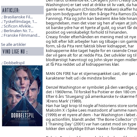
Washington) er tæt ved at drikke sit liv væk, da ha
gamle ven Rayburn (Christoffer Walken) skaffer h
job som bodyguard for den 9-årige Pita Ramos (D
Brasilianske Fil...
Fanning). Pita og John kan bestemt ikke lide hinan
Tyskefilmdage, 1...
begyndelsen, men det viser sig hen af vejen at Jo
Scificon Afvikle...
sit barske ydre har et hjerte af guld, og snart får de
Berlinalen Nr. 7...
positivt og venskabeligt forhold til hinanden.
Franske Filmmand...
Creasy finder efterhånden en mening med sit nye 
og lidt efter lidt arbejder han sig tilbage i sin gaml
Se alle artikler
form, så da Pita rent faktisk bliver kidnappet, har
kidnapperne ikke taget højde for en rasende Creas
der vil gøre alt for at redde Pita. Det udvikler sig til
blodtørstigt hævntogt og John skyer ingen midler
Dobbeltspil
at få Pita reddet ud af kidnappernes klør.
MAN ON FIRE har et stjernespækket cast, der gør 
karakterer helt ud i de mindste biroller.
Denzel Washington er symbolet på den værdige, g
det i 1960’erne. Til forskel fra Poitier er den 180 
Efter 6 års 'Stuegang' på amerikanske tv-skærme 
'Ærens Mark' (1989).
Han har lagt krop til nogle af historiens store sort
Malcolm X i Spike Lees mastodont af samme navn (
(1999) er et nyere af dem - har Washington i løbet 
og actionfilm, blandt andet 'The Bone Collector' (1
I 'Training Day' (2001) var han castet mod sin ty
lokker den uskyldige Ethan Hawke i fordærv. Filme