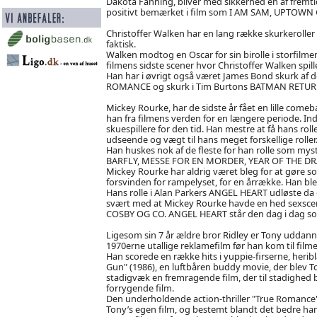
Dakota Fanning, bliver med sikkerhed en af fremtid
positivt bemærket i film som I AM SAM, UPTOWN
Christoffer Walken har en lang række skurkerolle
faktisk.
Walken modtog en Oscar for sin birolle i storfilm
filmens sidste scener hvor Christoffer Walken spill
Han har i øvrigt også været James Bond skurk af d
ROMANCE og skurk i Tim Burtons BATMAN RETUR
Mickey Rourke, har de sidste år fået en lille comeba
han fra filmens verden for en længere periode. Inde
skuespillere for den tid. Han mestre at få hans rol
udseende og vægt til hans meget forskellige roller
Han huskes nok af de fleste for han rolle som myst
BARFLY, MESSE FOR EN MORDER, YEAR OF THE D
Mickey Rourke har aldrig været bleg for at gøre som
forsvinden for rampelyset, for en årrække. Han ble
Hans rolle i Alan Parkers ANGEL HEART udløste da 
svært med at Mickey Rourke havde en hed sexscene 
COSBY OG CO. ANGEL HEART står den dag i dag som
Ligesom sin 7 år ældre bror Ridley er Tony uddan
1970erne utallige reklamefilm før han kom til filme
Han scorede en række hits i yuppie-firserne, heri
Gun" (1986), en luftbåren buddy movie, der blev 
stadigvæk en fremragende film, der til stadighed 
forrygende film.
Den underholdende action-thriller "True Romance"
Tony’s egen film, og bestemt blandt det bedre han