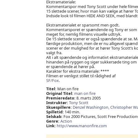
Ekstramateriale:
Kommentarspor med Tony Scott under hele filme
15 slettede scener, hvor man kan vælge at hører T
Indside look til filmen HIDE AND SEEK, med bland
Ekstramaterialet er sparsomt men godt.
Kommentarsporet er spændende og Tony er som sin 
meget for, nemlig filmens visuelle udtryk.
De 15 slettede scener er også spændende at se. M
færdige produktion, men de er nu alligevel spændend
scener er der mulighed for at hører Tony Scott’s ko
valgt fra.
Alt i alt spændende og informativt ekstramaterial
hinanden på ryggen og siger sukkersøde ting om ind
er spændende at hører på.
Karakter for ekstra materiale: ****
Filmen er venligst stillet til rådighed af
SF/Fox
.
Titel:
Man on fire
Original Titel:
man on fire
Premieredato:
8. marts 2005
Instruktør:
Tony Scott
Skuespillere:
Denzel Washington,
Christopher W
Spilletid:
140 min.
Selskab:
Fox 2000 Pictures, Scott Free Production
Genre:
Action
Link:
http://www.manonfire.com