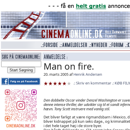
Man on fire.
20. marts 2005 af
Henrik Andersen
Skriv en kommentar
KØB FIL
Den dobbelte Oscar vinder Denzel Washington er suve
denne intense thriller, der udvikler sig til et sandt infern
hævn. Tony Scott instruere med vanlig stil.
Det bliver farligt at være rigmandsbarn i Mexico, d
bliver kidnappet på kun seks dage., og kriminalite
i det hele taget høj i de store byer.
Den hårdt drikkende ex. CIA agent John Creasy (D