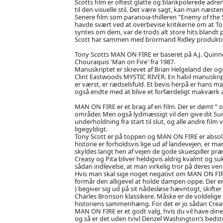
Scotts film er oftest glatte og blankpolerede adre
til den visuelle stil. Det være sagt, kan man næste
Senere film som paranoia-thilleren "Enemy of the St
havde svært ved at overbevise kritikerne om at To
syntes om dem, var de trods alt store hits blandt 
Scott har sammen med brormand Ridley produktio
Tony Scotts MAN ON FIRE er baseret på A.J. Quinne
Chouraquis 'Man on Fire' fra 1987.
Manuskriptet er skrevet af Brian Helgeland der og
Clint Eastwoods MYSTIC RIVER. En habil manuskript
er værst, er rædselsfuld. Et bevis herpå er hans 
også endte med at blive et forfærdeligt makværk af
MAN ON FIRE er et brag af en film. Der er dømt ” o
områder. Men også lydmæssigt vil den give dit Su
underholdning fra start til slut, og alle andre fil
ligegyldigt.
Tony Scott er på toppen og MAN ON FIRE er absolut
historie er forholdsvis lige ud af landevejen, er ma
skyldes langt hen af vejen de gode skuespiller præs
Creasy og Pita bliver heldigvis aldrig kvalmt og 
sådan indlevelse, at man virkelig tror på deres ve
Hvis man skal sige noget negativt om MAN ON FIRE s
formår den alligevel at holde dampen oppe. Der er h
) begiver sig ud på sit nådesløse hævntogt, skifte
Charles Bronson klassikere. Måske er de voldelige 
historiens sammenhæng. For det er jo sådan Creasy’s
MAN ON FIRE er et godt valg, hvis du vil have dine
og så er det uden tvivl Denzel Washington’s bedste 