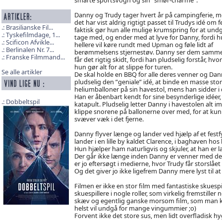
Danny og Trudy tager hvert år på campingferie, 
det har vist aldrig rigtigt passet til Trudys idé om fe
Brasilianske Fil...
faktisk gør hun alle mulige krumspring for at undg
Tyskefilmdage, 1...
tage med, og ender med at lyve for Danny, fordi 
Scificon Afvikle...
hellere vil køre rundt med Upman og føle lidt af
Berlinalen Nr. 7...
berømmelsens stjernestøv. Danny ser dem samm
Franske Filmmand...
får det rigtig skidt, fordi han pludselig forstår, hvo
hun gør alt for at slippe for turen.
Se alle artikler
De skal holde en BBQ for alle deres venner og Dan
pludselig den ”geniale” idé, at binde en masse sto
heliumballoner på sin havestol, mens han sidder i 
Han er åbenbart kendt for sine besynderlige idée
Dobbeltspil
katapult. Pludselig letter Danny i havestolen alt im
klippe snorene på ballonerne over med, for at ku
svæver væk i det fjerne.
Danny flyver længe og lander ved hjælp af et festfy
lander i en lille by kaldet Clarence, i baghaven 
Hun hjælper ham naturligvis og skjuler, at han er l
Der går ikke længe inden Danny er venner med det 
er jo eftersøgt i medierne, hvor Trudy får storslå
Og det giver jo ikke ligefrem Danny mere lyst til at 
Filmen er ikke en stor film med fantastiske skues
skuespillere i nogle roller, som virkelig fremstiller 
skæv og egentlig ganske morsom film, som man kan
helst vil undgå for mange vingummier ;o)
Forvent ikke det store sus, men lidt overfladisk hyg