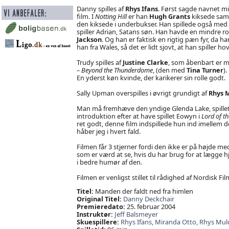
Danny spilles af
Rhys Ifans
. Først sagde navnet mig
film. I
Notting Hill
er han
Hugh Grants
kiksede samb
den kiksede i underbukser. Han spillede også med 
spiller Adrian, Satans søn. Han havde en mindre rol
Jackson
. Og han er faktisk en rigtig pæn fyr, da h
han fra Wales, så det er lidt sjovt, at han spiller ho
Trudy spilles af
Justine Clarke
, som åbenbart er m
– Beyond the Thunderdome
, (den med
Tina Turner
).
En yderst køn kvinde, der karikerer sin rolle godt.
Sally Upman overspilles i øvrigt grundigt af
Rhys 
Man må fremhæve den yndige Glenda Lake, spillet
introduktion efter at have spillet Eowyn i
Lord of t
ret godt, denne film indspillede hun ind imellem de
håber jeg i hvert fald.
Filmen får 3 stjerner fordi den ikke er på højde med
som er værd at se, hvis du har brug for at lægge hj
i bedre humør af den.
Filmen er venligst stillet til rådighed af Nordisk Fil
Titel:
Manden der faldt ned fra himlen
Original Titel:
Danny Deckchair
Premieredato:
25. februar 2004
Instruktør:
Jeff Balsmeyer
Skuespillere:
Rhys Ifans,
Miranda Otto,
Rhys Mul