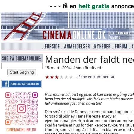
Manden der faldt ne
15. marts 2004 af Aino Bredtved
Skriv en kommentar
Hvis man er lidt trist og føler, at kæresten er på vej væk
hvad kan der så muligvis ske, hvis man binder masser 
heliumballoner fast til en havestol?
Den småkiksede Danny er cementmand og bor i e
forstad til Sidney. Hans kæreste Trudy er
ejendomsmægler. Hun drømmer om berømmelse
skal fremvise et hus for den kendte tv-journalist 
Upman, som vist også er lidt af en blærerøv med s
smarte sportsvogn og sin "smør-charme".