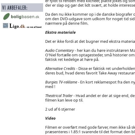
er fyldt til renden med klicheer, platte jokes og som
der er slap og gør det lidt svært, at holde intere
Da den nu ikke kommer op i de danske biografer og n
om den DVD-udgave som udkom for noget tid siden,
nærmere på denne film.
Ekstra materiale
Det er ikke fordi at det bugner med ekstra materia
Audio Comentary
- her kan du høre instruktøren M
O'Niel fortælle om optagesteder, små historier om
faktisk ret kedelige at høre på.
Alternative Credits
- Disse er faktisk ret underhold
deres bud, hvad deres favorit Take Away restaurant
Burgies TV-reklame
- En kort reklamespot fra den nye
med !
Theatrical Trailer
- Hvad andet er der at sige end, d
filmen kan leve op til.
2 ud af 6 stjerner
Video
Filmen er overført med gode farver, men ikke så sk
præsenteres i 1.85:1 svarende til det format den ble