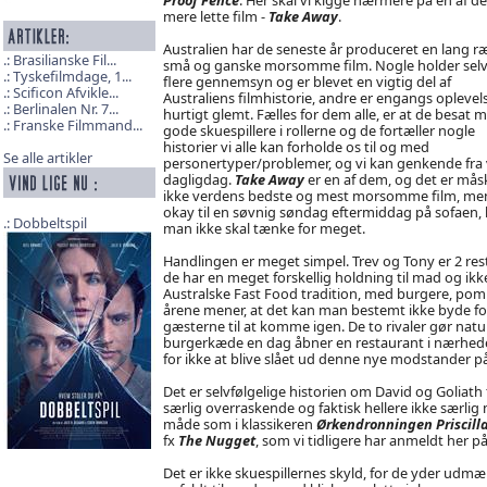
mere lette film -
Take Away
.
Australien har de seneste år produceret en lang r
Brasilianske Fil...
små og ganske morsomme film. Nogle holder selv 
Tyskefilmdage, 1...
flere gennemsyn og er blevet en vigtig del af
Scificon Afvikle...
Australiens filmhistorie, andre er engangs oplevel
Berlinalen Nr. 7...
hurtigt glemt. Fælles for dem alle, er at de besat 
Franske Filmmand...
gode skuespillere i rollerne og de fortæller nogle
historier vi alle kan forholde os til og med
Se alle artikler
personertyper/problemer, og vi kan genkende fra
dagligdag.
Take Away
er en af dem, og det er mås
ikke verdens bedste og mest morsomme film, me
okay til en søvnig søndag eftermiddag på sofaen,
Dobbeltspil
man ikke skal tænke for meget.
Handlingen er meget simpel. Trev og Tony er 2 res
de har en meget forskellig holdning til mad og ikk
Australske Fast Food tradition, med burgere, pomm
årene mener, at det kan man bestemt ikke byde fol
gæsterne til at komme igen. De to rivaler gør natur
burgerkæde en dag åbner en restaurant i nærheden 
for ikke at blive slået ud denne nye modstander p
Det er selvfølgelige historien om David og Goliath 
særlig overraskende og faktisk hellere ikke særli
måde som i klassikeren
Ørkendronningen Priscill
fx
The Nugget
, som vi tidligere har anmeldt her p
Det er ikke skuespillernes skyld, for de yder udm