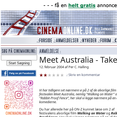
Meet Australia - Tak
12. februar 2004 af Per C. Halling
Skriv en kommentar
Vi har tidligere set nærmere vi på 2 af de alvorlige film
festivalen Meet Australia, nemlig ”Walking on Water” 
”Rabbit-Proof Fence”, her skal vi kigge nærmere på en 
komedierne.
Du har allerede her på ON-Z kunnet læse om 2 af
festivalens alvorlige film
Walking on Water
og
Rab
Proof Fence
. Her skal vi kigge nærmere på en af de