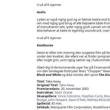
3 ud af 6 stjerner
Audio
Lyden er også rigtig god og er faktisk bedre end b
ren med rigtig god brug af alle højtalere både fro
af instruktøren selv, lyder rigtig godt uanset om du
ikke behøver at købe et egentlig soundtrack, man k
4 ud af 6 stjerner
Konklusion
Dette er efter min mening den svageste film på fest
under den kvalitet, der ellers var at finde i progr
eller nogle grin, som rigtig sætter sig i hukommel
Glæd dig til de kommende uger her på Cinemaonlin
om den bindegale forbryder Marc ”Chopper” Rea
Black and White
og ikke mindst den sjove
The Dis
Titel:
Take Away
Original Titel:
Take Away
Premieredato:
20. november 2003
Instruktør:
Marc Gracie
Skuespillere:
Vince Colosimo,
Stephen Curry,
Ros
Budge,
John Howard,
Dave O'Neil,
Alethea McGrat
Spilletid:
85 min.
Selskab:
Macquarie Film Corporation, Roadshow 