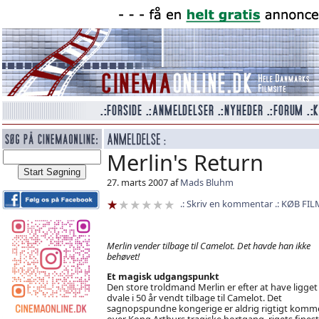
Merlin's Return
27. marts 2007 af
Mads Bluhm
Skriv en kommentar
KØB FIL
Merlin vender tilbage til Camelot. Det havde han ikke
behøvet!
Et magisk udgangspunkt
Den store troldmand Merlin er efter at have ligget 
dvale i 50 år vendt tilbage til Camelot. Det
sagnopspundne kongerige er aldrig rigtigt komme
over Kong Arthurs tragiske bortgang, rigets fines