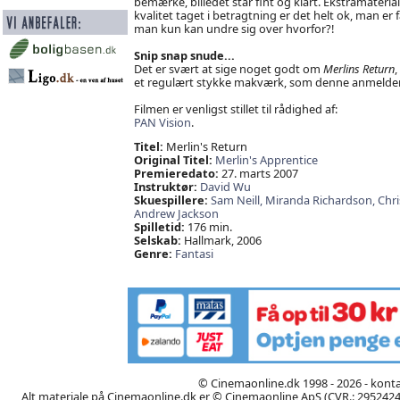
bemærke, billedet står fint og klart. Ekstramaterial
kvalitet taget i betragtning er det helt ok, man er f
man kun kan undre sig over hvorfor?!
Snip snap snude...
Det er svært at sige noget godt om
Merlins Return
,
et regulært stykke makværk, som denne anmelder v
Filmen er venligst stillet til rådighed af:
PAN Vision
.
Titel:
Merlin's Return
Original Titel:
Merlin's Apprentice
Premieredato:
27. marts 2007
Instruktør:
David Wu
Skuespillere:
Sam Neill,
Miranda Richardson,
Chri
Andrew Jackson
Spilletid:
176 min.
Selskab:
Hallmark, 2006
Genre:
Fantasi
© Cinemaonline.dk 1998 - 2026 - kont
Alt materiale på Cinemaonline.dk er © Cinemaonline ApS (CVR.: 29524246)