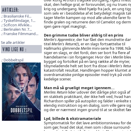
skat, den hellige gral, er forsvundet, og nu trues ri
krig og undergang. Med hjælp fra Jack, en ung tigg
som selv er i besiddelse af et betydeligt magisk tal
Brasilianske Fil...
tager Merlin kampen op mod alle ukendte farer fo
Tyskefilmdage, 1...
finde gralen og returnere den til Camelot og der
Scificon Afvikle...
igen gøre riget mægtigt.
Berlinalen Nr. 7...
Franske Filmmand...
Den grimme tudse bliver aldrig til en prins
Merlin's Apprentice
, der har fået den mundrette da
Se alle artikler
titel
Merlin's Return
(!), er en slags fortsættelse til
Hallmarks glimrende
Merlin
mini-serie fra 1998. Når
siger en slags, er det fordi, den ser bort fra flere af
hændelserne i sin forgænger. Hvor der i
Merlin
ble
Dobbeltspil
bygget og fortolket på en lang række af de myter, 
tilsyneladende helt set bort fra disse i
Merlin's Retu
katastrofalt resultat. Handlingen hopper kluntet 
overdramatiske pinlige episoder med tryk på violi
kedelige scener.
Man må så grueligt meget igennem...
Merlins Return
lider udover det dårlige plot også 
en stakkels praktikant, der ikke helt ved, hvad ha
Richardson spiller på autopilot og falder i enkelt
elendig instruktion og en dialog, som ville gøre s
og der er nærmest ingen grund til at se skidtet fær
Lyd, billede & ekstramateriale
Symptomatisk for det lave ambitionsniveau for denn
som gør, hvad det skal, men som i disse surround-t