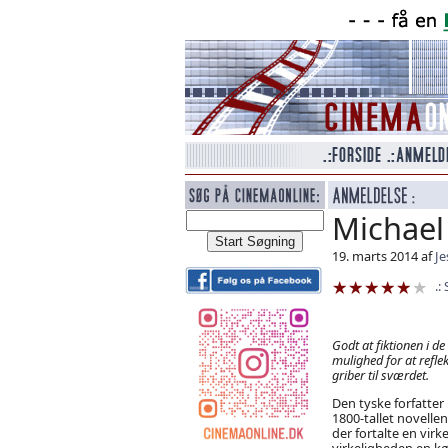
Michael
19. marts 2014 af
Je
Godt at fiktionen i de
mulighed for at refle
griber til sværdet.
Den tyske forfatter 
1800-tallet novell
der fortalte en virk
virkeligheden en 