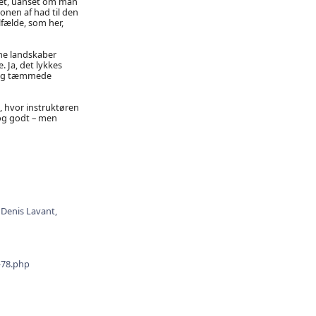
ivet, uanset om man
sonen af had til den
lfælde, som her,
bne landskaber
. Ja, det lykkes
e og tæmmede
, hvor instruktøren
og godt – men
,
Denis Lavant,
-78.php