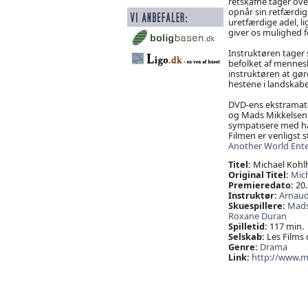
retskafne tager ove
opnår sin retfærdigh
uretfærdige adel, l
giver os mulighed fo
Instruktøren tager 
befolket af menneske
instruktøren at gør
hestene i landskabe
DVD-ens ekstramater
og Mads Mikkelsen 
sympatisere med ham
Filmen er venligst st
Another World Ent
Titel:
Michael Kohl
Original Titel:
Mic
Premieredato:
20.
Instruktør:
Arnaud 
Skuespillere:
Mads
Roxane Duran
Spilletid:
117 min.
Selskab:
Les Films 
Genre:
Drama
Link:
http://www.m