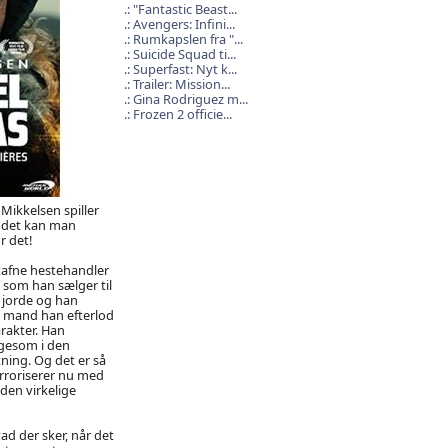
"Fantastic Beast...
Avengers: Infini...
Rumkapslen fra "...
Suicide Squad ti...
Superfast: Nyt k...
Trailer: Mission...
Gina Rodriguez m...
Frozen 2 officie...
ikkelsen spiller
 – det kan man
r det!
skafne hestehandler
 som han sælger til
 jorde og han
de mand han efterlod
rakter. Han
Ligesom i den
ning. Og det er så
terroriserer nu med
den virkelige
d der sker, når det