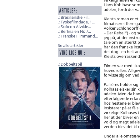
Hans Kohlhase som 
adelen, fordi der v
Brasilianske Fil...
Kleists roman er et 
Tyskefilmdage, 1...
filmatiseret flere g
Scificon Afvikle...
Volker Schlöndorff 
Berlinalen Nr. 7...
– Der Rebell”) - og 
Franske Filmmand...
jeg på, at der instr
tale om en stærkt p
Se alle artikler
har den franske ins
det dog i en helt an
Kleists overrasken
Dobbeltspil
Filmen var med i k
hovedrollen. Alligev
forvisse sig om ved
Palliéres holder sig
Kolhaas elsker sin 
adelen. Men da han 
efterfølgende erfar
hos hestene er blev
insisterer på at få 
virkelige Kolhases 
her at der bliver en
vold og magt adelen
verden blev det til
Under alle omstændi