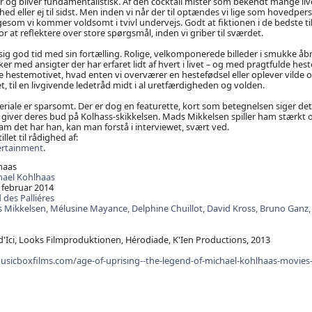
r og bliver fundamentalistisk. Af den cocktail mister som bekendt mange l
ed eller ej til sidst. Men inden vi når der til optændes vi lige som hovedper
igesom vi kommer voldsomt i tvivl undervejs. Godt at fiktionen i de bedste ti
r at reflektere over store spørgsmål, inden vi griber til sværdet.
sig god tid med sin fortælling. Rolige, velkomponerede billeder i smukke å
r med ansigter der har erfaret lidt af hvert i livet – og med pragtfulde heste
e hestemotivet, hvad enten vi overværer en hestefødsel eller oplever vild
t, til en livgivende ledetråd midt i al uretfærdigheden og volden.
iale er sparsomt. Der er dog en featurette, kort som betegnelsen siger det
giver deres bud på Kolhass-skikkelsen. Mads Mikkelsen spiller ham stærkt 
 det har han, kan man forstå i interviewet, svært ved.
illet til rådighed af:
ertainment
.
haas
hael Kohlhaas
 februar 2014
des Palliéres
 Mikkelsen,
Mélusine Mayance,
Delphine Chuillot,
David Kross,
Bruno Ganz
d'Ici, Looks Filmproduktionen, Hérodiade, K'Ien Productions, 2013
usicboxfilms.com/age-of-uprising--the-legend-of-michael-kohlhaas-movies