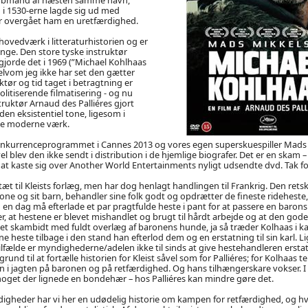
i 1530-erne lagde sig ud med
ar overgået ham en uretfærdighed.
hovedværk i litteraturhistorien og er
ange. Den store tyske instruktør
gjorde det i 1969 (”Michael Kohlhaas
selvom jeg ikke har set den gætter
uktør og tid taget i betragtning er
olitiserende filmatisering - og nu
truktør Arnaud des Palliéres gjort
den eksistentiel tone, ligesom i
de moderne værk.
onkurrenceprogrammet i Cannes 2013 og vores egen superskuespiller Mads M
el blev den ikke sendt i distribution i de hjemlige biografer. Det er en skam
 at kaste sig over Another World Entertainments nyligt udsendte dvd. Tak fo
 tæt til Kleists forlæg, men har dog henlagt handlingen til Frankrig. Den ret
kone og sit barn, behandler sine folk godt og opdrætter de fineste rideheste,
en dag må efterlade et par pragtfulde heste i pant for at passere en barons
er, at hestene er blevet mishandlet og brugt til hårdt arbejde og at den go
et skambidt med fuldt overlæg af baronens hunde, ja så træder Kolhaas i ka
sine heste tilbage i den stand han efterlod dem og en erstatning til sin karl. 
tilfælde er myndighederne/adelen ikke til sinds at give hestehandleren erstat
 grund til at fortælle historien for Kleist såvel som for Palliéres; for Kolhaas 
 i jagten på baronen og på retfærdighed. Og hans tilhængerskare vokser. I 
 noget der lignede en bondehær – hos Palliéres kan mindre gøre det.
gheder har vi her en udødelig historie om kampen for retfærdighed, og hva