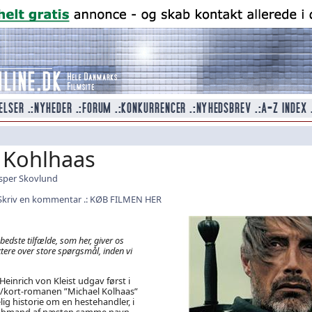
 Kohlhaas
sper Skovlund
Skriv en kommentar
KØB FILMEN HER
 bedste tilfælde, som her, giver os
ktere over store spørgsmål, inden vi
Heinrich von Kleist udgav først i
en/kort-romanen ”Michael Kolhaas”
elig historie om en hestehandler, i
købmand af næsten samme navn,