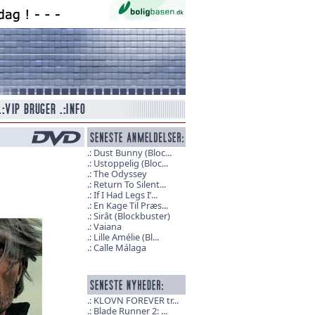
Dust Bunny (Bloc...
Ustoppelig (Bloc...
The Odyssey
Return To Silent...
If I Had Legs I’...
En Kage Til Præs...
Sirât (Blockbuster)
Vaiana
Lille Amélie (Bl...
Calle Málaga
KLOVN FOREVER tr...
Blade Runner 2: ...