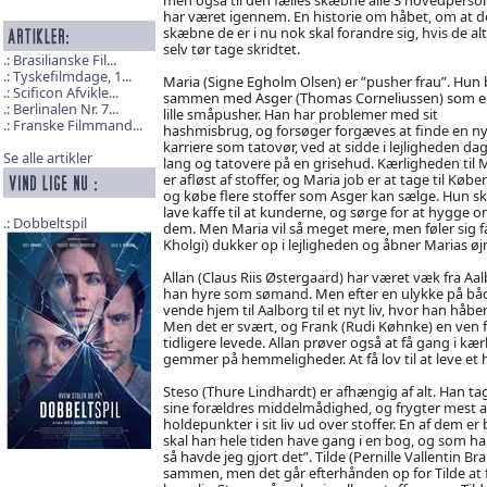
har været igennem. En historie om håbet, om at 
skæbne de er i nu nok skal forandre sig, hvis de al
selv tør tage skridtet.
Brasilianske Fil...
Tyskefilmdage, 1...
Maria (Signe Egholm Olsen) er ”pusher frau”. Hun 
Scificon Afvikle...
sammen med Asger (Thomas Corneliussen) som e
Berlinalen Nr. 7...
lille småpusher. Han har problemer med sit
Franske Filmmand...
hashmisbrug, og forsøger forgæves at finde en n
karriere som tatovør, ved at sidde i lejligheden da
Se alle artikler
lang og tatovere på en grisehud. Kærligheden til 
er afløst af stoffer, og Maria job er at tage til Køb
og købe flere stoffer som Asger kan sælge. Hun sk
lave kaffe til at kunderne, og sørge for at hygge 
Dobbeltspil
dem. Men Maria vil så meget mere, men føler sig f
Kholgi) dukker op i lejligheden og åbner Marias øj
Allan (Claus Riis Østergaard) har været væk fra Aalb
han hyre som sømand. Men efter en ulykke på båden
vende hjem til Aalborg til et nyt liv, hvor han håb
Men det er svært, og Frank (Rudi Køhnke) en ven fra 
tidligere levede. Allan prøver også at få gang i k
gemmer på hemmeligheder. At få lov til at leve et h
Steso (Thure Lindhardt) er afhængig af alt. Han ta
sine forældres middelmådighed, og frygter mest af 
holdepunkter i sit liv ud over stoffer. En af dem e
skal han hele tiden have gang i en bog, og som h
så havde jeg gjort det”. Tilde (Pernille Vallentin Br
sammen, men det går efterhånden op for Tilde at f