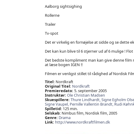
Aalborg sightsighing
Rollerne
Trailer
Tv-spot
Det er virkelig en fornøjelse at sidde og se dette 
Det kan kun blive til 6 stjerner ud af 6 mulige ! Flot 
Det bedste kompliment man kan give denne film må v
at læse bogen IGEN !!
Filmen er venligst stillet til rådighed af Nordisk Fil
Titel:
Nordkraft
Original Titel:
Nordkraft
Premieredato:
5. september 2005
Instruktør:
Ole Christian Madsen
Skuespillere:
Thure Lindhardt,
Signe Egholm Ols
Signe Vaupel,
Pernille Vallentin Brandt,
Rudi Køhn
Spilletid:
125 min.
Selskab:
Nimbus film, Nordisk film, 2005
Genre:
Drama
Link:
http://www.nordkraftfilmen.dk