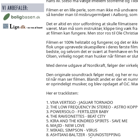
hans liv. Steso må vælge imellem stofferne og Tilde
Filmen er en lille perle, som man ikke må undvære a
så kender man til misbrugermiljøet i Aalborg, som b
Det er altid en stor udfordring at skulle filmatis
været. Man må som instruktør, klippe ting væk fra 
at filmen kan fungere. Men stor ros til Ole Christ
Filmen er 100% helstøbt og fungerer, og det er ik
flok unge uprøvede skuespillere i deres første film,
bedste, og selvom det er svært at fremhæve en frem
Olsen, virkelig noget man husker når filmen er slut
Med denne udgave af Nordkraft, følger der virkelig
Den originale soundtrack følger med, og her er n
til når man ser filmen. Blandt andet er der et numm
er oprindeligt musiker, og blev opdaget af O.C. Ma
Her er tracklisten:
1. VIVA VERTIGO - JAGUAR TORNADO
2. THE LOW FREQUENCY IN STEREO - ASTRO KOPP
3. POWERSOLO - FERTILIZER BABY
4. THE RAVEONETTES - BEAT CITY
5. KIRA AND THE KINDRED SPIRITS - SAVE ME
6. MAJID - NEW LOVE
7. MIKAEL SIMPSON - VIRUS
8. ASHTIANI-BALTZER - SOUNDSTEPPING