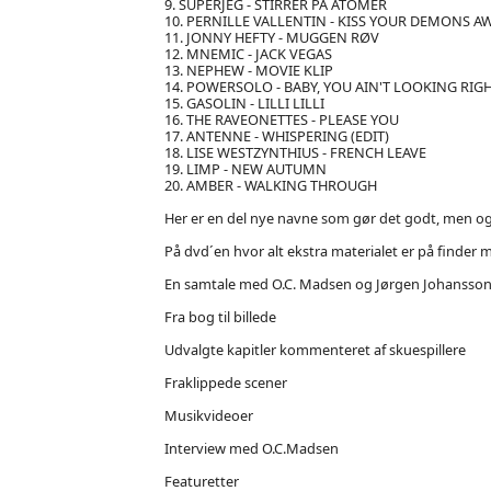
9. SUPERJEG - STIRRER PÅ ATOMER
10. PERNILLE VALLENTIN - KISS YOUR DEMONS A
11. JONNY HEFTY - MUGGEN RØV
12. MNEMIC - JACK VEGAS
13. NEPHEW - MOVIE KLIP
14. POWERSOLO - BABY, YOU AIN'T LOOKING RIG
15. GASOLIN - LILLI LILLI
16. THE RAVEONETTES - PLEASE YOU
17. ANTENNE - WHISPERING (EDIT)
18. LISE WESTZYNTHIUS - FRENCH LEAVE
19. LIMP - NEW AUTUMN
20. AMBER - WALKING THROUGH
Her er en del nye navne som gør det godt, men o
På dvd´en hvor alt ekstra materialet er på finder 
En samtale med O.C. Madsen og Jørgen Johansso
Fra bog til billede
Udvalgte kapitler kommenteret af skuespillere
Fraklippede scener
Musikvideoer
Interview med O.C.Madsen
Featuretter