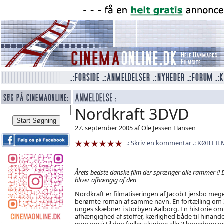
Nordkraft 3DVD
27. september 2005 af Ole Jessen Hansen
Skriv en kommentar
KØB FIL
Årets bedste danske film der sprænger alle rammer !! 
bliver afhængig af den
Nordkraft er filmatiseringen af Jacob Ejersbo meg
berømte roman af samme navn. En fortælling om 
unges skæbner i storbyen Aalborg. En historie om
afhængighed af stoffer, kærlighed både til hinand
men også til den fælles skæbne alle 3 hovedperso