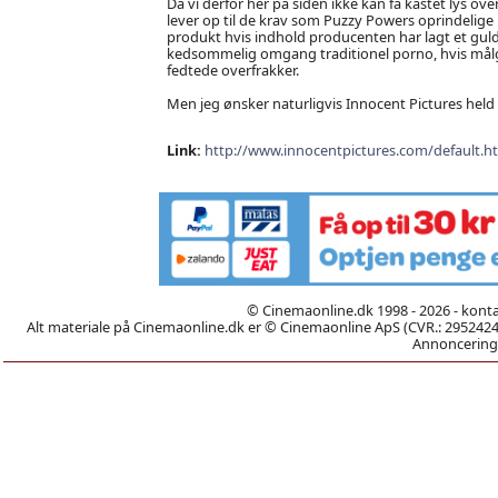
Da vi derfor her på siden ikke kan få kastet lys ov
lever op til de krav som Puzzy Powers oprindelige m
produkt hvis indhold producenten har lagt et gul
kedsommelig omgang traditionel porno, hvis må
fedtede overfrakker.
Men jeg ønsker naturligvis Innocent Pictures held
Link:
http://www.innocentpictures.com/default.h
© Cinemaonline.dk 1998 - 2026 - kont
Alt materiale på Cinemaonline.dk er © Cinemaonline ApS (CVR.: 29524246)
Annoncering