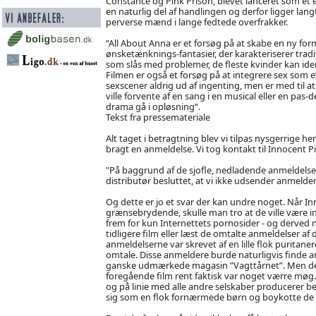
Constance og Pink Prison, blevet lanceret som et en
en naturlig del af handlingen og derfor ligger lang
perverse mænd i lange fedtede overfrakker.
”All About Anna er et forsøg på at skabe en ny form
ønsketænknings-fantasier, der karakteriserer tradit
som slås med problemer, de fleste kvinder kan iden
Filmen er også et forsøg på at integrere sex som e
sexscener aldrig ud af ingenting, men er med til 
ville forvente af en sang i en musical eller en pas-
drama gå i opløsning”.
Tekst fra pressemateriale
Alt taget i betragtning blev vi tilpas nysgerrige he
bragt en anmeldelse. Vi tog kontakt til Innocent P
"På baggrund af de sjofle, nedladende anmeldelse
distributør besluttet, at vi ikke udsender anmelder
Og dette er jo et svar der kan undre noget. Når I
grænsebrydende, skulle man tro at de ville være int
frem for kun Internettets pornosider - og derved n
tidligere film eller læst de omtalte anmeldelser af
anmeldelserne var skrevet af en lille flok puritanere
omtale. Disse anmeldere burde naturligvis finde an
ganske udmærkede magasin ”Vagttårnet”. Men det 
foregående film rent faktisk var noget værre møg.
og på linie med alle andre selskaber producerer bed
sig som en flok fornærmede børn og boykotte de m