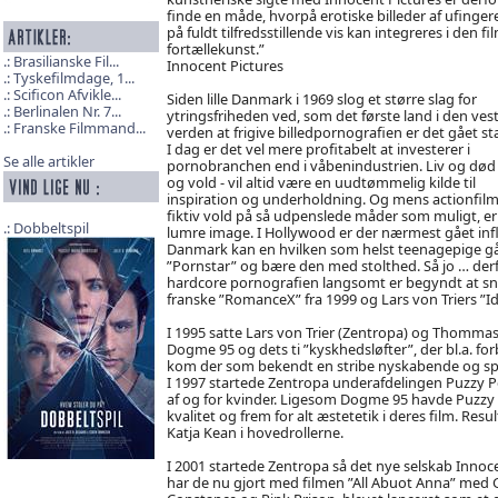
finde en måde, hvorpå erotiske billeder af ufinger
på fuldt tilfredsstillende vis kan integreres i den fi
fortællekunst.”
Brasilianske Fil...
Innocent Pictures
Tyskefilmdage, 1...
Scificon Afvikle...
Siden lille Danmark i 1969 slog et større slag for
Berlinalen Nr. 7...
ytringsfriheden ved, som det første land i den vest
Franske Filmmand...
verden at frigive billedpornografien er det gået st
I dag er det vel mere profitabelt at investerer i
Se alle artikler
pornobranchen end i våbenindustrien. Liv og død 
og vold - vil altid være en uudtømmelig kilde til
inspiration og underholdning. Og mens actionfilme
fiktiv vold på så udpenslede måder som muligt, er p
Dobbeltspil
lumre image. I Hollywood er der nærmest gået infl
Danmark kan en hvilken som helst teenagepige gå 
”Pornstar” og bære den med stolthed. Så jo … derf
hardcore pornografien langsomt er begyndt at snig
franske ”RomanceX” fra 1999 og Lars von Triers ”Idi
I 1995 satte Lars von Trier (Zentropa) og Thomma
Dogme 95 og dets ti ”kyskhedsløfter”, der bl.a. 
kom der som bekendt en stribe nyskabende og sp
I 1997 startede Zentropa underafdelingen Puzzy Po
af og for kvinder. Ligesom Dogme 95 havde Puzzy 
kvalitet og frem for alt æstetetik i deres film. Re
Katja Kean i hovedrollerne.
I 2001 startede Zentropa så det nye selskab Innoc
har de nu gjort med filmen ”All Abuot Anna” med G