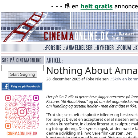
Nothing About Anna
28. december 2005 af Toke Nielsen
Skriv en kom
Her på On-Z ville vi gerne have kigget nærmere på Inn
Pictures ”All About Anna” og på om det dogmatiske ma
om handling og æstetik holder - men det måtte vi ikke.
”Erotiske, seksuelt eksplicitte billeder og beskrivels
for længst blevet en accepteret del af næsten enh
anden kunstform, inklusive litteratur, skulptur, mal
og fotografering. Det synes logisk, at den næste fa
denne udvikling må involvere filmkunsten. Det
kunstneriske sigte med Innocent Pictures er derfo