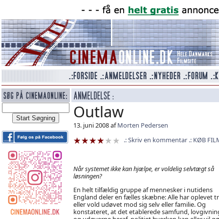
Outlaw
13. juni 2008 af
Morten Pedersen
Skriv en kommentar
KØB FIL
Når systemet ikke kan hjælpe, er voldelig selvtægt så
løsningen?
En helt tilfældig gruppe af mennesker i nutidens
England deler en fælles skæbne: Alle har oplevet tr
eller vold udøvet mod sig selv eller familie. Og
konstateret, at det etablerede samfund, lovgivni
og udøverne heraf, politiet hverken kan eller vil g