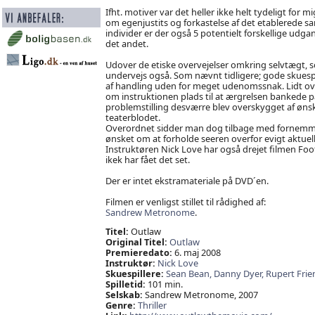
Ifht. motiver var det heller ikke helt tydeligt for
om egenjustits og forkastelse af det etablerede s
individer er der også 5 potentielt forskellige ud
det andet.
Udover de etiske overvejelser omkring selvtægt, 
undervejs også. Som nævnt tidligere; gode skuespil
af handling uden for meget udenomssnak. Lidt ove
om instruktionen plads til at ærgrelsen bankede 
problemstilling desværre blev overskygget af ønske
teaterblodet.
Overordnet sidder man dog tilbage med fornemmel
ønsket om at forholde seeren overfor evigt aktuelle
Instruktøren Nick Love har også drejet filmen Footb
ikek har fået det set.
Der er intet ekstramateriale på DVD´en.
Filmen er venligst stillet til rådighed af:
Sandrew Metronome
.
Titel:
Outlaw
Original Titel:
Outlaw
Premieredato:
6. maj 2008
Instruktør:
Nick Love
Skuespillere:
Sean Bean,
Danny Dyer,
Rupert Frie
Spilletid:
101 min.
Selskab:
Sandrew Metronome, 2007
Genre:
Thriller