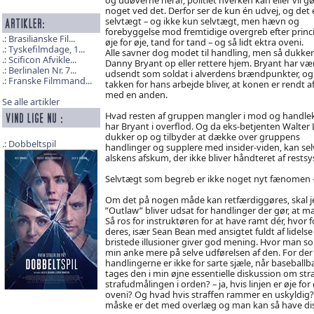
noget ved det. Derfor ser de kun én udvej, og det 
selvtægt – og ikke kun selvtægt, men hævn og
forebyggelse mod fremtidige overgreb efter princ
Brasilianske Fil...
øje for øje, tand for tand – og så lidt ektra oveni.
Tyskefilmdage, 1...
Alle savner dog modet til handling, men så dukker
Scificon Afvikle...
Danny Bryant op eller rettere hjem. Bryant har væ
Berlinalen Nr. 7...
udsendt som soldat i alverdens brændpunkter, og
Franske Filmmand...
takken for hans arbejde bliver, at konen er rendt a
med en anden.
Se alle artikler
Hvad resten af gruppen mangler i mod og handlek
har Bryant i overflod. Og da eks-betjenten Walter 
dukker op og tilbyder at dække over gruppens
Dobbeltspil
handlinger og supplere med insider-viden, kan s
alskens afskum, der ikke bliver håndteret af rests
Selvtægt som begreb er ikke noget nyt fænomen 
Om det på nogen måde kan retfærdiggøres, skal j
”Outlaw” bliver udsat for handlinger der gør, at 
Så ros for instruktøren for at have ramt dér, hvor 
deres, især Sean Bean med ansigtet fuldt af lidels
bristede illusioner giver god mening. Hvor man so
min anke mere på selve udførelsen af den. For der e
handlingerne er ikke for sarte sjæle, når baseball
tages den i min øjne essentielle diskussion om straf
strafudmålingen i orden? – ja, hvis linjen er øje fo
oveni? Og hvad hvis straffen rammer en uskyldig?
måske er det med overlæg og man kan så have dis