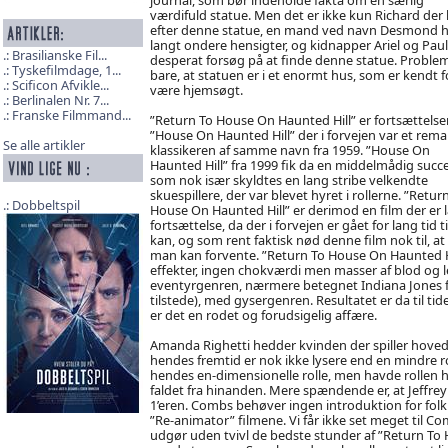
værdifuld statue. Men det er ikke kun Richard der 
efter denne statue, en mand ved navn Desmond h
langt ondere hensigter, og kidnapper Ariel og Paul 
Brasilianske Fil...
desperat forsøg på at finde denne statue. Problem
Tyskefilmdage, 1...
bare, at statuen er i et enormt hus, som er kendt f
Scificon Afvikle...
være hjemsøgt.
Berlinalen Nr. 7...
Franske Filmmand...
”Return To House On Haunted Hill” er fortsættelsen
”House On Haunted Hill” der i forvejen var et rema
Se alle artikler
klassikeren af samme navn fra 1959. ”House On
Haunted Hill” fra 1999 fik da en middelmådig succe
som nok især skyldtes en lang stribe velkendte
skuespillere, der var blevet hyret i rollerne. ”Retur
Dobbeltspil
House On Haunted Hill” er derimod en film der er 
fortsættelse, da der i forvejen er gået for lang tid 
kan, og som rent faktisk nød denne film nok til, a
man kan forvente. ”Return To House On Haunted Hill
effekter, ingen chokværdi men masser af blod og 
eventyrgenren, nærmere betegnet Indiana Jones fil
tilstede), med gysergenren. Resultatet er da til 
er det en rodet og forudsigelig affære.
Amanda Righetti hedder kvinden der spiller hovedro
hendes fremtid er nok ikke lysere end en mindre rol
hendes en-dimensionelle rolle, men havde rollen h
faldet fra hinanden. Mere spændende er, at Jeffre
1’eren. Combs behøver ingen introduktion for folk
”Re-animator” filmene. Vi får ikke set meget til C
udgør uden tvivl de bedste stunder af ”Return To H