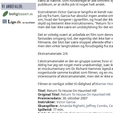
værd at nævne. Som hovedregel er alle omtrent lig
publikum, er at skifte job til noget helt andet.
Instruktøren Victor Garcia er langtfra et kendt nav
på vej fra ham. Garcia har absolut ingen anelse 
om, hvad der fungerer i gyserfilm, og hvad der ikke
skyld og bestemt ikke instruktionens. ”Return To H
men det bør ikke være en undskyldning for det end
Det er virkelig svært at anbefale en film som denn
fantasiløs omgang rod, der egentlig slet ikke bør 
filmserie, der blot bør være stoppet allerede efter 
men den virker langtrukken og forudsigelig fra start
Ekstramateriale: 2/6
I ekstramaterialet er der en gruppe scener, hvor vi 
Aldrig har jeg set noget mere unødvendigt, især ikk
et mockumentary om Dr. Richard Hammer, ligeså en 
nogenlunde samme kvalitet som filmen, og en mu
interessante af ekstramaterialet, men det er ikke
Filmen er venligst stillet til rådighed af:
Warner Ho
Titel:
Return To House On Haunted Hill
Original Titel:
Return To House On Haunted Hill
Premieredato:
30. oktober 2007
Instruktør:
Victor Garcia
Skuespillere:
Amanda Righetti,
Jeffrey Combs,
Ce
Spilletid:
77 min.