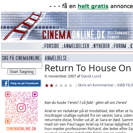
Return To House On 
9. november 2007 af
David Lund
Skriv en kommentar
KØB FIL
Kan du huske 1'eren? I så fald - glem alt om 2'eren!
Ariel er en redaktør på et modeblad, der efter at h
modtaget utallige opkald fra sin søster, Sara, uden
returnere disse, finder ud af, at Sara er død. Sam
med sin ven Paul tager Ariel op til Saras lejlighed, 
hun møder professoren Richard, der leder efter Sa
journal, som bør indeholde fakta om en særlig