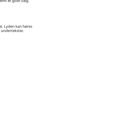
emt et godt valg.
mat. Lyden kan høres
 undertekster.