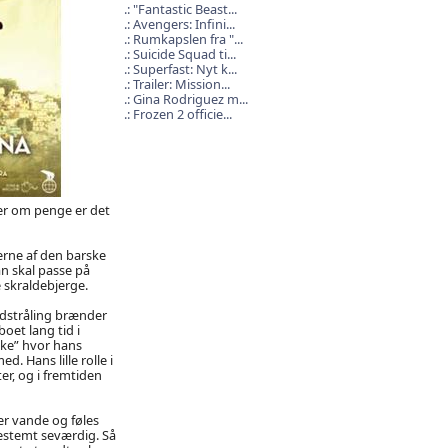
"Fantastic Beast...
Avengers: Infini...
Rumkapslen fra "...
Suicide Squad ti...
Superfast: Nyt k...
Trailer: Mission...
Gina Rodriguez m...
Frozen 2 officie...
er om penge er det
derne af den barske
an skal passe på
 skraldebjerge.
udstråling brænder
et lang tid i
kke” hvor hans
. Hans lille rolle i
r, og i fremtiden
er vande og føles
 bestemt seværdig. Så