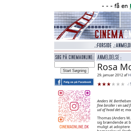
Rosa M
29. januar 2012 af
H
Anders W. Berthelsen 
fine biroller i en sød 
ud af hvad det er, man 
Thomas (Anders W. 
sig brændende at bl
muligt at adoptere
homoseksuel. Derfor 