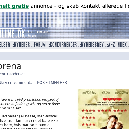
orena
enrik Andersen
Skriv en kommentar
KØB FILMEN HER
levere en solid præstation omgivet af
film om at finde sig selv, og om at finde
vil her i livet.
Berthelsen) er bøsse, men ønsker
ive far. I Danmark er det bare ikke
 et barn, hvis man som ham er
tager han på ferie til Brasilien,