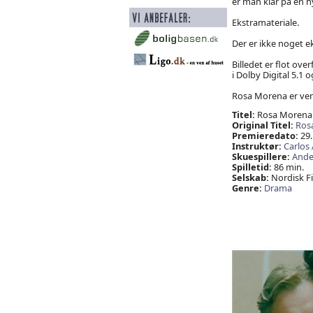
er man klar på en h
Ekstramateriale.
Der er ikke noget e
Billedet er flot ov
i Dolby Digital 5.1
Rosa Morena er venli
Titel:
Rosa Morena
Original Titel:
Ros
Premieredato:
29.
Instruktør:
Carlos 
Skuespillere:
Ande
Spilletid:
86 min.
Selskab:
Nordisk Fi
Genre:
Drama