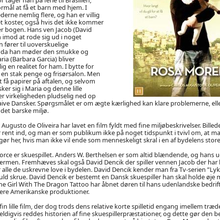
ormål at få et barn med hjem. I
derne nemlig flere, og han er villig
det koster, også hvis det ikke kommer
fter bogen. Hans ven Jacob (David
imod at rode sig ud i noget
n fører til uoverskuelige
 da han møder den smukke og
 (Barbara Garcia) bliver
 en realitet for ham. I bytte for
 en stak penge og frisørsalon. Men
få papirer på aftalen, og selvom
er sig i Maria og denne lille
r virkeligheden pludselig ned op
aive Dansker. Spørgsmålet er om ægte kærlighed kan klare problemerne, ell
det barske miljø.
Augusto de Oliveira har lavet en film fyldt med fine miljøbeskrivelser. Bille
r rent ind, og man er som publikum ikke på noget tidspunkt i tvivl om, at m
ør her, hvis man ikke vil ende som menneskeligt skral i en af bydelens store
orce er skuespillet. Anders W. Berthelsen er som altid blændende, og hans 
rmen. Fremhæves skal også David Dencik der spiller vennen Jacob der har bo
r alle de uskrevne love i bydelen. David Dencik kender man fra Tv-serien ”Ly
uld skrue. David Dencik er bestemt en Dansk skuespiller han skal holde øje med
 Girl With The Dragon Tattoo har åbnet døren til hans udenlandske bedrifte
flere Amerikanske produktioner.
n lille film, der dog trods dens relative korte spilletid engang imellem træd
 Heldigvis reddes historien af fine skuespillerpræstationer, og dette gør den