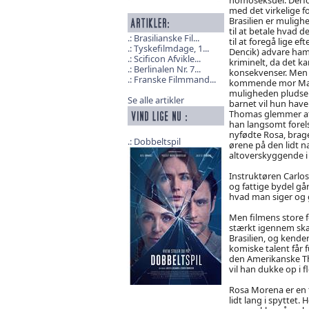
med det virkelige f
Brasilien er mulighe
til at betale hvad 
Brasilianske Fil...
til at foregå lige e
Tyskefilmdage, 1...
Dencik) advare ham 
Scificon Afvikle...
kriminelt, da det ka
Berlinalen Nr. 7...
konsekvenser. Men
Franske Filmmand...
kommende mor Maria
muligheden pludselig
Se alle artikler
barnet vil hun have
Thomas glemmer at 
han langsomt forelsk
nyfødte Rosa, brage
Dobbeltspil
ørene på den lidt n
altoverskyggende i 
Instruktøren Carlos 
og fattige bydel gå
hvad man siger og g
Men filmens store f
stærkt igennem skæ
Brasilien, og kende
komiske talent får f
den Amerikanske The
vil han dukke op i 
Rosa Morena er en fi
lidt lang i spyttet.