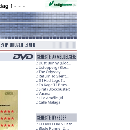
Dust Bunny (Bloc...
Ustoppelig (Bloc...
The Odyssey
Return To Silent...
If I Had Legs I’...
En Kage Til Præs...
Sirât (Blockbuster)
Vaiana
Lille Amélie (Bl...
Calle Málaga
KLOVN FOREVER tr...
Blade Runner 2: ...