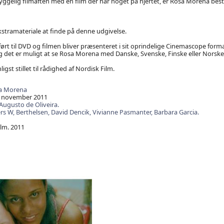
yggelig filmaften med en film der har noget på hjertet, er Rosa Morena best
kstramateriale at finde på denne udgivelse.
erført til DVD og filmen bliver præsenteret i sit oprindelige Cinemascope for
 og det er muligt at se Rosa Morena med Danske, Svenske, Finske eller Norske
gst stillet til rådighed af Nordisk Film.
a Morena
 november 2011
Augusto de Oliveira.
rs W,
Berthelsen,
David Dencik,
Vivianne Pasmanter,
Barbara Garcia.
lm. 2011