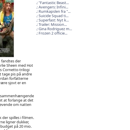
"Fantastic Beast...
Avengers: Infini...
Rumkapslen fra "...
Suicide Squad ti...
Superfast: Nyt k...
Trailer: Mission...
Gina Rodriguez m...
Frozen 2 officie...
 fandtes der
arlie Sheen med Hot
 Cornetto-trilogi
 tage pis på andre
rdan forfatterne
være sjovt er en
e et sammenhængende
t at forlange at det
r levende om natten
der spilles i filmen.
rne ligner dukker,
t budget på 20 mio.