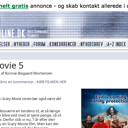
ovie 5
 af Ronnie Bisgaard Mortensen
Skriv en kommentar
KØB FILMEN HER
l i Scary Movie serien bør også være det
desværre en tendens til, at så længe
 blive ved med at tjene penge, så vil
. Derfor står vi nu, 7 år efter den
 en Scary Movie film. Men kan der
mere suppe på de i forvejen