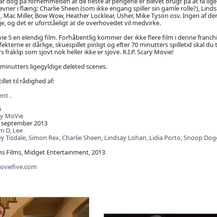
 har dog på fornemmelsen at de fleste af pengene er blevet brugt på at få li
ævner i flæng: Charlie Sheen (som ikke engang spiller sin gamle rolle?), Lind
 Mac Miller, Bow Wow, Heather Locklear, Usher, Mike Tyson osv. Ingen af d
øje, og det er uforståeligt at de overhovedet vil medvirke.
ovie 5 en elendig film. Forhåbentlig kommer der ikke flere film i denne franchi
ekterne er dårlige, skuespillet pinligt og efter 70 minutters spilletid skal 
fraklip som sjovt nok heller ikke er sjove. R.I.P. Scary Movie!
 minutters ligegyldige deleted scenes.
illet til rådighed af:
ent
.
5
ry MoVie
 september 2013
m D,
Lee
y Tisdale,
Simon Rex,
Charlie Sheen,
Lindsay Lohan,
Lidia Porto,
Snoop Dog
s Films, Midget Entertainment, 2013
oviefive.com