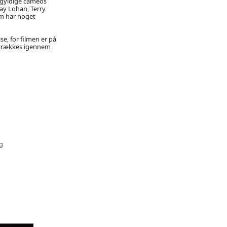
gegyldige cameos
say Lohan, Terry
em har noget
se, for filmen er på
du trækkes igennem
g