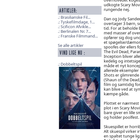
udkogte Scary Movie
rungende nej.
Brasilianske Fil...
Dan og Jody Sander
Tyskefilmdage, 1...
overtager 3 børn, s
Scificon Afvikle...
tid. For at beholde 
Berlinalen Nr. 7...
med masser af ove
Franske Filmmand...
opfører sig dog und
et spøgelse/dæmon
Se alle artikler
spoofes der ellers 
The Evil Dead, Paran
Inception bliver all
kedelig og intetsig
Dobbeltspil
måde et nyt koncept
allerede eksempler 
Shots er glimrende 
(Shaun of the Dead
film og samtidig fo
kan blive ved at sy
kæmpe gåde.
Plottet er nærmest
plot i en Scary Movi
bare giver en lille
og holder poolfest.
Skuespillet er horri
Alt skuespil virker 
en spaltet tunge li