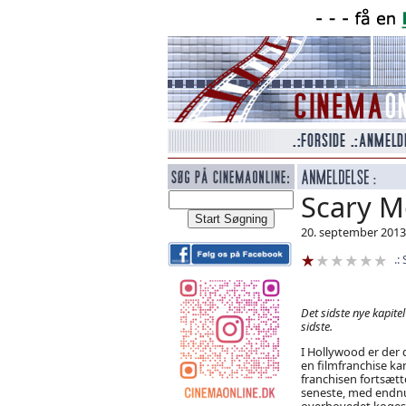
Scary M
20. september 2013
Det sidste nye kapite
sidste.
I Hollywood er der 
en filmfranchise kan
franchisen fortsætte
seneste, med endnu
overhovedet koges 