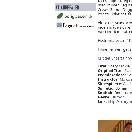
$ til rådighed. Jeg
med i filmen. Jeg n
Crews, Snoop Dogg,
konstruktivt at tilf
Alt i alt er Scary M
ingen måde sjov, eff
næsten 10 minutters 
Ekstramateriale: 10
Filmen er venligst st
Midget Entertainm
Titel:
Scary Movie 
Original Titel:
Sca
Premieredato:
12.
Instruktør:
Malcol
Skuespillere:
Ashle
Spilletid:
86 min.
Selskab:
Dimension
Genre:
Humor
Link:
http://scarym