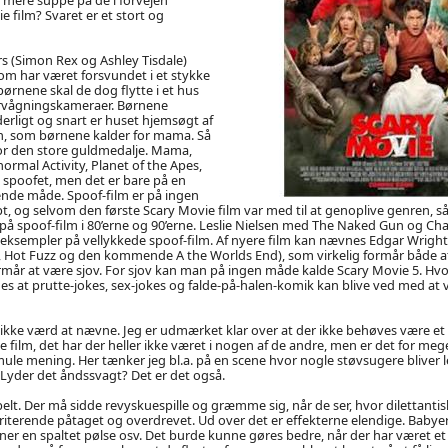
 film? Svaret er et stort og
s (Simon Rex og Ashley Tisdale)
om har været forsvundet i et stykke
børnene skal de dog flytte i et hus
rvågningskameraer. Børnene
erligt og snart er huset hjemsøgt af
, som børnene kalder for mama. Så
for den store guldmedalje. Mama,
ormal Activity, Planet of the Apes,
e spoofet, men det er bare på en
ende måde. Spoof-film er på ingen
, og selvom den første Scary Movie film var med til at genoplive genren, så
på spoof-film i 80’erne og 90’erne. Leslie Nielsen med The Naked Gun og Ch
eksempler på vellykkede spoof-film. Af nyere film kan nævnes Edgar Wrights
, Hot Fuzz og den kommende A the Worlds End), som virkelig formår både at
rmår at være sjov. For sjov kan man på ingen måde kalde Scary Movie 5. Hvo
nes at prutte-jokes, sex-jokes og falde-på-halen-komik kan blive ved med at 
 ikke værd at nævne. Jeg er udmærket klar over at der ikke behøves vær
e film, det har der heller ikke været i nogen af de andre, men er det for mege
 smule mening. Her tænker jeg bl.a. på en scene hvor nogle støvsugere blive
 Lyder det åndssvagt? Det er det også.
belt. Der må sidde revyskuespille og græmme sig, når de ser, hvor dilettantisk 
irriterende påtaget og overdrevet. Ud over det er effekterne elendige. Babye
gner en spaltet pølse osv. Det burde kunne gøres bedre, når der har været e