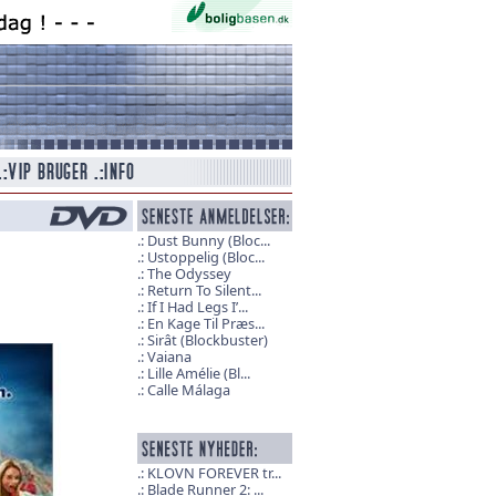
Dust Bunny (Bloc...
Ustoppelig (Bloc...
The Odyssey
Return To Silent...
If I Had Legs I’...
En Kage Til Præs...
Sirât (Blockbuster)
Vaiana
Lille Amélie (Bl...
Calle Málaga
KLOVN FOREVER tr...
Blade Runner 2: ...