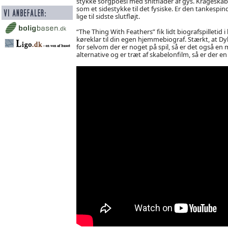
stykke sorgpoesi med snitflader af gys. Krageskab
som et sidestykke til det fysiske. Er den tankes
lige til sidste slutfløjt.
“The Thing With Feathers” fik lidt biografspilletid 
køreklar til din egen hjemmebiograf. Stærkt, at 
for selvom der er noget på spil, så er det også en m
alternative og er træt af skabelonfilm, så er der e