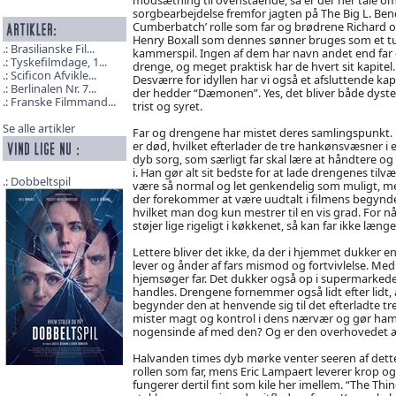
sorgbearbejdelse fremfor jagten på The Big L. Ben
Cumberbatch’ rolle som far og brødrene Richard 
Henry Boxall som dennes sønner bruges som et t
Brasilianske Fil...
kammerspil. Ingen af dem har navn andet end far
Tyskefilmdage, 1...
drenge, og meget praktisk har de hvert sit kapitel.
Scificon Afvikle...
Desværre for idyllen har vi også et afsluttende kapi
Berlinalen Nr. 7...
der hedder “Dæmonen”. Yes, det bliver både dyste
Franske Filmmand...
trist og syret.
Se alle artikler
Far og drengene har mistet deres samlingspunkt.
er død, hvilket efterlader de tre hankønsvæsner i 
dyb sorg, som særligt far skal lære at håndtere og
i. Han gør alt sit bedste for at lade drengenes tilvæ
Dobbeltspil
være så normal og let genkendelig som muligt, men
der forekommer at være uudtalt i filmens begyndel
hvilket man dog kun mestrer til en vis grad. For n
støjer lige rigeligt i køkkenet, så kan far ikke læn
Lettere bliver det ikke, da der i hjemmet dukker en
lever og ånder af fars mismod og fortvivlelse. Med
hjemsøger far. Det dukker også op i supermarkedet 
handles. Drengene fornemmer også lidt efter lidt, 
begynder den at henvende sig til det efterladte tr
mister magt og kontrol i dens nærvær og gør ham 
nogensinde af med den? Og er den overhovedet 
Halvanden times dyb mørke venter seeren af dett
rollen som far, mens Eric Lampaert leverer krop o
fungerer dertil fint som kile her imellem. “The Th