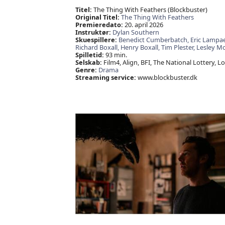
Titel:
The Thing With Feathers (Blockbuster)
Original Titel:
The Thing With Feathers
Premieredato:
20. april 2026
Instruktør:
Dylan Southern
Skuespillere:
Benedict Cumberbatch,
Eric Lampae
Richard Boxall,
Henry Boxall,
Tim Plester,
Lesley M
Spilletid:
93 min.
Selskab:
Film4, Align, BFI, The National Lottery, L
Genre:
Drama
Streaming service:
www.blockbuster.dk