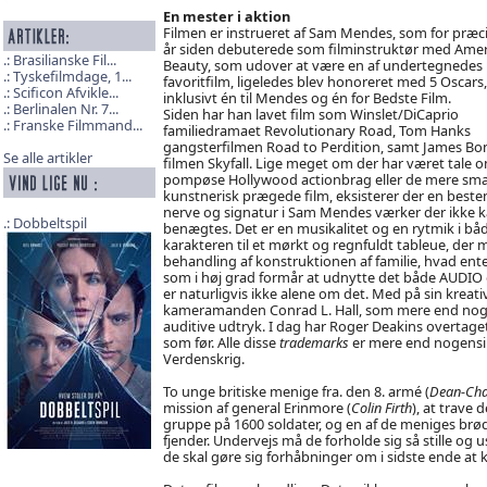
En mester i aktion
Filmen er instrueret af Sam Mendes, som for præci
år siden debuterede som filminstruktør med Ame
Brasilianske Fil...
Beauty, som udover at være en af undertegnedes
Tyskefilmdage, 1...
favoritfilm, ligeledes blev honoreret med 5 Oscars,
Scificon Afvikle...
inklusivt én til Mendes og én for Bedste Film.
Berlinalen Nr. 7...
Siden har han lavet film som Winslet/DiCaprio
Franske Filmmand...
familiedramaet Revolutionary Road, Tom Hanks
gangsterfilmen Road to Perdition, samt James Bo
Se alle artikler
filmen Skyfall. Lige meget om der har været tale 
pompøse Hollywood actionbrag eller de mere smal
kunstnerisk prægede film, eksisterer der en best
nerve og signatur i Sam Mendes værker der ikke 
Dobbeltspil
benægtes. Det er en musikalitet og en rytmik i bå
karakteren til et mørkt og regnfuldt tableue, der
behandling af konstruktionen af familie, hvad ent
som i høj grad formår at udnytte det både AUDIO o
er naturligvis ikke alene om det. Med på sin kre
kameramanden Conrad L. Hall, som mere end nogen
auditive udtryk. I dag har Roger Deakins overtaget
som før. Alle disse
trademarks
er mere end nogensin
Verdenskrig.
To unge britiske menige fra. den 8. armé (
Dean-Cha
mission af general Erinmore (
Colin Firth
), at trave 
gruppe på 1600 soldater, og en af de meniges brød
fjender. Undervejs må de forholde sig så stille og
de skal gøre sig forhåbninger om i sidste ende a