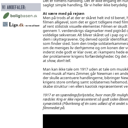
Det er filmens handling. Det er ikke engang en hu
sagligt simple handling, får vi heller ikke betydelig 
At være med på rejsen
Men på trods af at der er skåret helt ind til bene
filmen alligevel, som det er gjort tidligere med f
af rent stilistisk visuelle elementer. Filmen er sk
gennem 1. verdenskrigs slagmarker med pigtråd og e
voldelige sekvenser. Alt bliver skåret ud i pap og 
dem i skyttegravene. Og derved opstår identifikatio
som finder sted. Som den tredje soldaterkammera
om de meniges liv derhjemme og om konen der vente
inderst inde godt er klar over, at i kampens hede er
der proklamerer krigens forfærdeligheder. Og det er 
at
show, don’t tell
.
Man kan ikke tale om 1917 uden at tale om musi
med musik af Hans Zimmer, går Newman i en anden 
der skulle accentuere handlingerne, bibringer 
krigens store omfang samt soldaternes heltemod. 
skabe struktur i en ellers kaotisk repræsenteret v
1917 er en spændingsforlystelse, hvor man får mulighe
rædsler. Krig er ikke repræsenteret så godt siden åbni
synæstetisk
(Påvirkning af én sans udløst af et andet s
filmmediet på.