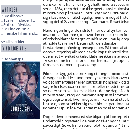
danske front har vi for nyligt haft mindre succes 
serien 1864, men det har ikke givet danske filmsk
mindre blod på tanden. Instruktør Roni Ezra har g
Brasilianske Fil...
sig i kast med en ubehagelig, men om noget histo
Tyskefilmdage, 1...
vigtig del af 2. verdenskrig – Danmarks Besættelse
Scificon Afvikle...
Berlinalen Nr. 7...
Handlingen følger de sidste timer op til tyskernes
Franske Filmmand...
invasion af Danmark, og hvordan en beskeden for
af cykelsoldater forsøgte at udføre en umulig opg
Se alle artikler
at holde tyskerne tilbage indtil den danske
forstærkning nåede grænseposten. På trods af at
danske regering allerede havde kapituleret til den
overmagt – hvilket cykelsoldaterne ikke viste nog
Dobbeltspil
- viser denne film historien om, hvordan gruppen 
forgæves og meningsløs kamp.
Filmen er bygget op omkring et meget minimalisti
forsøger at holde stand mod tyskernes klart overl
voldsomme følelser eller patriotisk nonsens – og de
søgte følelsesnuancer, men fortæller i stedet hi
soldater, som slet ikke var klar til denne dag på 
hvor strategi, rang og militær disciplin står forres
også begrænset, hvor meget man kan nå at stable e
historie, som strækker sig over blot et par timer.
kommer i spil både for landet men også for den en
Dog er denne minimalistiske tilgang til konceptet
underholdningsværdi, da man også er nødt til at ti
seværdigt. Selve filmen varer blot lidt under 1 time