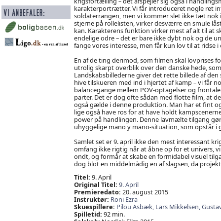
krigsfortælling – det afspejler sig også i handling
karakterportrætter. Vi får introduceret nogle ret in
soldaterrangen, men vi kommer slet ikke tæt nok 
stjerne på rollelisten, virker desværre en smule låst
kan. Karakterens funktion virker mest af alt til at 
endelige odre – det er bare ikke dybt nok og de un
fange vores interesse, men får kun lov til at ridse
En af de ting derimod, som filmen skal lovprises for,
utrolig skarpt overblik over den danske hede, som
Landskabsbillederne giver det rette billede af de
hive tilskueren med ind i hjertet af kamp – vi får n
balancegange mellem POV-optagelser og frontale clo
parter. Det er dog ofte sådan med flotte film, at de
også gælde i denne produktion. Man har et fint og
lige også have ros for at have holdt kampscenern
power på handlingen. Denne lavmælte tilgang gør 
uhyggelige mano y mano-situation, som opstår i 
Samlet set er 9. april ikke den mest interessant kr
omfang ikke rigtig når at åbne op for et univers, vi 
ondt, og formår at skabe en formidabel visuel tilg
dog blot en middelmådig en af slagsen, da projektet
Titel:
9. April
Original Titel:
9. April
Premieredato:
20. august 2015
Instruktør:
Roni Ezra
Skuespillere:
Pilou Asbæk,
Lars Mikkelsen,
Gustav
Spilletid:
92 min.