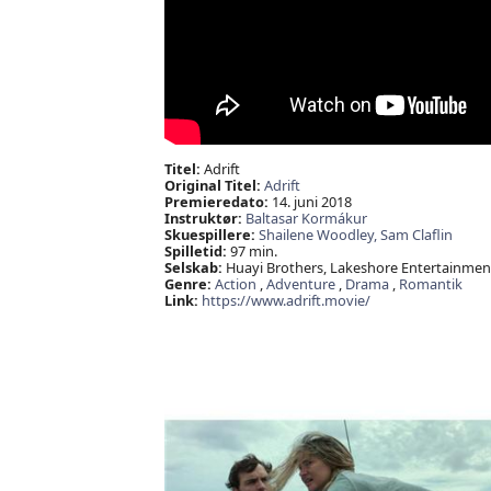
Titel:
Adrift
Original Titel:
Adrift
Premieredato:
14. juni 2018
Instruktør:
Baltasar Kormákur
Skuespillere:
Shailene Woodley,
Sam Claflin
Spilletid:
97 min.
Selskab:
Huayi Brothers, Lakeshore Entertainment
Genre:
Action
,
Adventure
,
Drama
,
Romantik
Link:
https://www.adrift.movie/