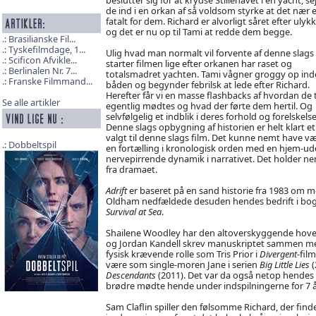
de ind i en orkan af så voldsom styrke at det nær 
fatalt for dem. Richard er alvorligt såret efter ulyk
og det er nu op til Tami at redde dem begge.
Brasilianske Fil...
Tyskefilmdage, 1...
Ulig hvad man normalt vil forvente af denne slags 
Scificon Afvikle...
starter filmen lige efter orkanen har raset og
Berlinalen Nr. 7...
totalsmadret yachten. Tami vågner groggy op inde
Franske Filmmand...
båden og begynder febrilsk at lede efter Richard.
Herefter får vi en masse flashbacks af hvordan de 
Se alle artikler
egentlig mødtes og hvad der førte dem hertil. Og
selvfølgelig et indblik i deres forhold og forelskelse
Denne slags opbygning af historien er helt klart e
valgt til denne slags film. Det kunne nemt have v
Dobbeltspil
en fortælling i kronologisk orden med en hjem-
nervepirrende dynamik i narrativet. Det holder n
fra dramaet.
Adrift
er baseret på en sand historie fra 1983 om 
Oldham nedfældede desuden hendes bedrift i bo
Survival at Sea
.
Shailene Woodley har den altoverskyggende hoved
og Jordan Kandell skrev manuskriptet sammen med
fysisk krævende rolle som Tris Prior i
Divergent
-fil
være som single-moren Jane i serien
Big Little Lies
(
Descendants
(2011). Det var da også netop hendes r
brødre mødte hende under indspilningerne for 7 å
Sam Claflin spiller den følsomme Richard, der finde