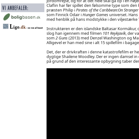
jordomrejse, og for at det hele skal gå op i en h
Claflin har før spillet den følsomme type som den
præsten Philip i
Pirates of the Caribbean:On Stranger
som Finnick Odair i
Hunger Games
universet. Hans 
med henblik på hans modstykke i den viljestærke T
Instruktøren er den islandske Baltasar Kormákur, 
slog han igennem med filmen
101 Reykjavík
, der v
som
2 Guns
(2013) med Denzel Washington og Mar
Alligevel er han med sine i alt 15 spillefilm i bag
Det, der er drivkraften i denne katastrofefilm er he
dygtige Shailene Woodley. Der er ingen damsel in d
på grund af den interessante opbygning taber den 