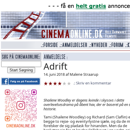
Adrift
14. juni 2018 af Malene Straarup
Skriv en kommentar
Shailene Woodley er dagens kvinde i skysovs i dette
overlevelsesdrama på åbent hav, der er baseret på en 
historie.
Tami (Shailene Woodley) og Richard (Sam Claflin) e
begge to rejse- og eventyrlystne sjæle, og da de 
forelsker de sig pladask for hinanden. Men da de
beslutter sig for at krydse Stillehavet i en yacht, sej