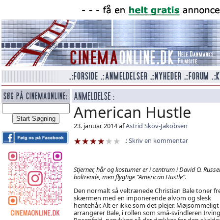
American Hustle
23. januar 2014 af
Astrid Skov-Jakobsen
Skriv en kommentar
Stjerner, hår og kostumer er i centrum i David O. Russel
boltrende, men flygtige ”American Hustle”.
Den normalt så veltrænede Christian Bale toner f
skærmen med en imponerende ølvom og slesk
hentehår. Alt er ikke som det plejer. Møjsommeligt
arrangerer Bale, i rollen som små-svindleren Irvin
Rosenfeld, parykken så der dækkes for den skald