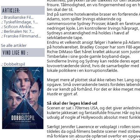
frisure. Tålmodighed, en vis fingernemhed og en h
lim skal der til.
Ind på samme hotelværelse braser en forførende
Brasilianske Fil...
Adams, som spiller Irvings elskerinde og
Tyskefilmdage, 1...
sammensvorne Sydney Prosser, iklædt en faretru
Scificon Afvikle...
nedringet kjole. Lim kontrollerer Irvings hårpragt
Berlinalen Nr. 7...
Sydneys anstændighed må holdes i hævd af
Franske Filmmand...
selvklæbende tape.
Endnu et velkendt ansigt følger i hælene på Adam
Se alle artikler
på hotelværelset. Bradley Cooper har som FBI-ag
Richie DiMaso fået håret krøllet akkurat som Justi
Timberlake i sine gode gamle boyband-dage.
Svindlerne Irving og Sydney kan redde deres eget
Dobbeltspil
lovovertrædende skind, hvis de samarbejder med
lokale politikere i en korruptionsfælde.
Meget mere af plottet skal ikke røbes her. Lang og
opgave. Små overraskende twists fordeles løbende 
de var kendt på forhånd. For det er ikke meget me
Hustle
er gjort af.
Så skal der leges klæd-ud
Scenen er sat i 70’ernes USA, og det giver anledni
kulørte jakkesæt og fantasifulde frisurer. Hår og
udvalg af nogle af Hollywoods absolut mest funkle
Særligt Jennifer Lawrence er veloplagt i rollen so
tildeles da også filmens bedste scener med stri
må forklare sin absurde opførsel overfor en opgiv