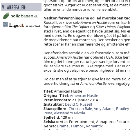
sparsomt op i løbet af filmen, og er derfor altid
godt tænkt. Ærgerligt er det samtidig, at de mest
tilhører en af de mindste roller i ensemblet.
Nedton forventningerne og lad morskaben tag
Russell beskriver selv
American Hustle
som en kærli
foregående film
The Fighter
og
Silver Linings Playbo
sted i livet, end de egentligt havde udset sig. Nu e
med deres liv. En opgave der bliver gået til på lid
de medvirkende har moret sig. Der hersker en gen
rette scener har en charmerende og smittende eff
Der efterlades samtidig en vis frustration, som m
succes,
American Hustle
har oplevet i USA. Ikke fær
film og det bibringer naturligvis særlige forvent
skuespillere skal man nu ikke regne med. Der er d
excentriske og velspillede personligheder til en r
Holder man af at se stjerner give los og more sig,
underholdning, så er
American Hustle
leveringsdygt
Titel:
American Hustle
Original Titel:
American Hustle
Premieredato:
23. januar 2014
Instruktør:
David O,
Russell
Skuespillere:
Christian Bale,
Amy Adams,
Bradley
Pena,
Alessandro Nivola
Spilletid:
129 min.
Selskab:
Atlas Entertainment, Annapurna Pictures,
Genre:
Drama
,
Humor
,
Romantik