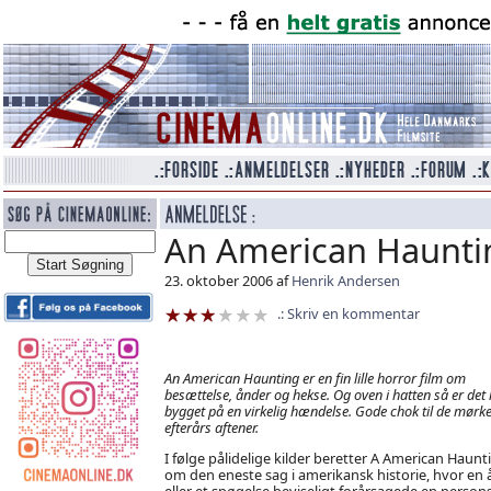
An American Haunti
23. oktober 2006 af
Henrik Andersen
Skriv en kommentar
An American Haunting er en fin lille horror film om
besættelse, ånder og hekse. Og oven i hatten så er det 
bygget på en virkelig hændelse. Gode chok til de mørk
efterårs aftener.
I følge pålidelige kilder beretter A American Haunt
om den eneste sag i amerikansk historie, hvor en
eller et spøgelse beviseligt forårsagede en person