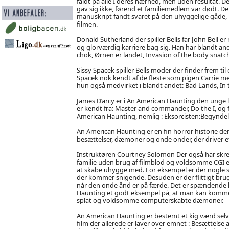
faldt på alle I deres nærhed, men uden resultat. D
gav sig ikke, førend et familiemedlem var dødt. De
manuskript fandt svaret på den uhyggelige gåde, hv
filmen.
Donald Sutherland der spiller Bells far John Bell er 
og glorværdig karriere bag sig. Han har blandt ande
chok, Ørnen er landet, Invasion of the body snat
Sissy Spacek spiller Bells moder der finder frem ti
Spacek nok kendt af de fleste som pigen Carrie m
hun også medvirket i blandt andet: Bad Lands, In 
James D’arcy er i An American Haunting den unge læ
er kendt fra: Master and commander, Do the I, o
American Haunting, nemlig : Eksorcisten:Begyndel
An American Haunting er en fin horror historie der 
besættelser, dæmoner og onde onder, der driver et 
Instruktøren Courtney Solomon Der også har skre
familie uden brug af filmblod og voldsomme CGI eff
at skabe uhygge med. For eksempel er der nogle
der kommer snigende. Desuden er der flittigt brug
når den onde ånd er på færde. Det er spændende la
Haunting et godt eksempel på, at man kan komme
splat og voldsomme computerskabte dæmoner.
An American Haunting er bestemt et kig værd selv
film der allerede er laver over emnet : Besættelse a