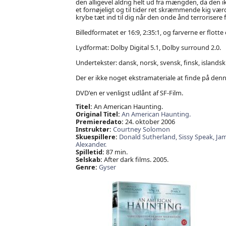
den alligevel aldrig helt ud fra mængden, da den i
et fornøjeligt og til tider ret skræmmende kig værd.
krybe tæt ind til dig når den onde ånd terrorisere f
Billedformatet er 16:9, 2:35:1, og farverne er flotte 
Lydformat: Dolby Digital 5.1, Dolby surround 2.0.
Undertekster: dansk, norsk, svensk, finsk, islandsk
Der er ikke noget ekstramateriale at finde på denn
DVD'en er venligst udlånt af SF-Film.
Titel:
An American Haunting.
Original Titel:
An American Haunting.
Premieredato:
24. oktober 2006
Instruktør:
Courtney Solomon
Skuespillere:
Donald Sutherland,
Sissy Speak,
Jam
Alexander.
Spilletid:
87 min.
Selskab:
After dark films. 2005.
Genre:
Gyser