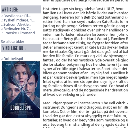
Historien tager sin begyndelse først i 1817, hvor
familien Bell lever det lidt hårde liv der var hverda
Brasilianske Fil...
dengang. Faderen John Bell (Donald Sutherland ), e
Tyskefilmdage, 1...
retten fordi han har snydt naboen Kate Batts for 
Scificon Afvikle...
jord og nogle penge. Selvom retten går sin gang e
Berlinalen Nr. 7...
Batts stadigvæk ophidset over Johns handlinger 
Franske Filmmand...
inden hun forlader retssalen forbander hun John 
Hans datter Betsy (Rachel Hurd-Wood ). Familien B
Se alle artikler
tager forbandelsen til sig, og frygter for tiden efte
det er almindeligt kendt af Kate Batts dyrker heks
mørke ritualer. Og snart går det da også ned af b
for den lille familie. En mørk og vild ulv hjemsøger
Dobbeltspil
fantasi, og der høres mystiske lyde overalt på går
derfor skaber bekymring hos hendes lærer ( James D
syner af en lille pige i frakvarterne. Snart bliver 
bliver gennembanket af en usynlig ånd. Familien ka
et par kristne besværgelser, men lige meget hjælpe
Intet syntes at kunne stoppe den usynlige kraft der
og familien drives til sindssygens rand. For hvad el
mere uhyggelig, end de nogensinde har drømt om, og 
af hvad der virkelig er på færde.
Med udgangspunkt i bestselleren 'The Bell Witch
instrueret Dungeons and dragons, skabt en fin lille
kontekst. Det er film, der tør gå tæt på det overnatu
Hvad der gør den ekstra uhyggelig er det faktum, at
fortæller, at hvad der begyndte som mystiske og ufor
udartede sig til mishandling af den yngste datter B