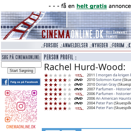
Rachel Hurd-Wood:
2011
I morgen da krigen
2010
Solomon Kane
(Skue
2010
Dorian Gray
(Skuespi
2007
Parfumen - Histori
2006
Parfumen - histori
2006
An American Haunti
2004
Peter Pan
(Skuespill
2004
Peter Pan
(Skuespill