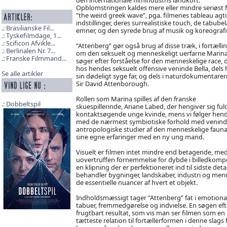
Opblomstringen kaldes mere eller mindre seriøst 
”the weird greek wave”, pga. filmenes tableau agt
indstillinger, deres surrealistiske touch, de tabube
Brasilianske Fil...
emner, og den syrede brug af musik og koreografi
Tyskefilmdage, 1...
Scificon Afvikle...
”Attenberg” gør også brug af disse træk, i fortælli
Berlinalen Nr. 7...
om den seksuelt og menneskeligt uerfarne Marina
Franske Filmmand...
søger efter forståelse for den menneskelige race, d
hos hendes seksuelt offensive veninde Bella, dels 
Se alle artikler
sin dødeligt syge far, og dels i naturdokumentarer
Sir David Attenborough.
Rollen som Marina spilles af den franske
Dobbeltspil
skuespillerinde, Ariane Labed, der hengiver sig 
kontaktsøgende unge kvinde, mens vi følger hende
med de nærmest symbiotiske forhold med veninden
antropologiske studier af den menneskelige fauna,
sine egne erfaringer med en ny ung mand.
Visuelt er filmen intet mindre end betagende, med
uovertruffen fornemmelse for dybde i billedkomp
en klipning der er perfektioneret ind til sidste detal
behandler bygninger, landskaber, industri og men
de essentielle nuancer af hvert et objekt.
Indholdsmæssigt tager ”Attenberg” fat i emotion
tabuer, fremmedgørelse og indvielse. En søgen efter
frugtbart resultat, som vis man ser filmen som e
tætteste relation til fortællerformen i denne sla