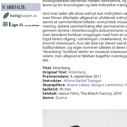
koreograferede sekvenser mellem veninderne, og po
løsne op for kronologien og lade indtrykket trænge
Hvis man lader alle disse indtryk kan indtrykket 
men filmen efterlader alligevel et ufuldendt indtr
danne et sammenfattet billede i overjordisk mosaik
mening, dybere sammenhæng eller permanente indtr
gennem dyrene i Attenboroughs dokumentarer, og 
men desværre forbliver omgangen med hver en poin
Også farens tilgang i udviklingen i Grækenland, 
enormt interessant, hvis det ikke var blevet ved
fuldbyrdelsen, og ingen kommer således til deres 
”Attenberg” forbliver derfor en moderat interessa
videre, men alligevel er følelsen bagefter oversk
det.
Titel:
Attenberg
Original Titel:
Attenberg
Premieredato:
8. september 2011
Instruktør:
Athina Rachel Tsangari
Skuespillere:
Ariane Labed,
Giorgos Lanthimos,
V
Spilletid:
95 min.
Selskab:
Haous Films, The Match Factory, 2010
Genre:
Drama