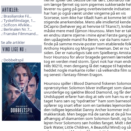
om længe fjernet sig som pigernes sukkersøde hel
leverer nu gang på gang overbevisende indsatser
har han jo også været under vingerne på en vis
Brasilianske Fil...
Scorsese, som ikke har tilladt ham at komme let ti
Tyskefilmdage, 1...
stigende anerkendelse. Mens alle imidlertid kende
Scificon Afvikle...
DiCaprio (behøver jeg at henvise til Titanic?), knibe
Berlinalen Nr. 7...
måske mere med Djimon Hounsou. Men her er ta
Franske Filmmand...
en endnu større stjerne i mine øjne! Første gang j
den upåagtede mand fra Benin, var da hans navn 
Se alle artikler
finde på samme movie-poster som etablerede fol
Anthony Hopkins og Morgan Freeman. Det er nu 1
siden. Der er naturligvis tale om Spielbergs Amista
hvor Hounsou for alvor bragede gennem lærrede
Dobbeltspil
tog en verden med storm. Sjovt nok har man endnu
Hills 90210, men dengang lå det næppe til højrebe
heddet nogle markante roller i så velkendte film so
og senest i fantasy-filmen Eragon.
Hounsou spiller i Blood Diamond fiskeren Solomon 
oprørsstyrker. Solomon bliver indfanget som slave,
uvurderlige og sjældne Blood Diamond, og får den s
Undsluppet erfarer han dog at selv om han nu er 
taget hans søn og “opdrætter” ham som barnesolda
opfører sig snart efter som en tankeløs lejemorder.
den tidligee lejesoldat Danny Archer kommer ind i bi
makkerskab. Men begge må de sande at de på hve
afhængig af diamanten som Solomon fandt, og Solo
lejren hvor Solomons søn holdes fanget. Midt i det
Dark Water, Little Children, A Beautiful Mind) og