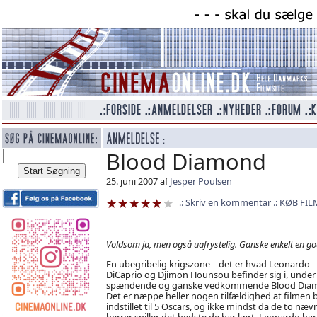
Blood Diamond
25. juni 2007 af
Jesper Poulsen
Skriv en kommentar
KØB FIL
Voldsom ja, men også uafrystelig. Ganske enkelt en god
En ubegribelig krigszone – det er hvad Leonardo
DiCaprio og Djimon Hounsou befinder sig i, under
spændende og ganske vedkommende Blood Dia
Det er næppe heller nogen tilfældighed at filmen 
indstillet til 5 Oscars, og ikke mindst da de to næv
herrer spiller det bedste de har lært. Leonardo har