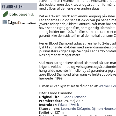
selve mumien i Mumien-filmene). Hele samsuriet ender
det bedste, men det kræver også at man formår at h
med våben af den ene eller anden slags.
Det er Edward Zwick som endnu engang påkalder sig 
Legendernes Tid og senest Zwick var på banen me
(sværdsvingende) Sidste Samurai. Når man har se
have set en rigtig god film, som gør sig i forhold t
stadig holder om 10 år. En film som er tiltænkt et
garanti ikke den sidste film af denne kaliber som Z
Her er Blood Diamond udgivet i en herlig 2-disc udg
lyst til at nørde i dybden med såvel diamanters pro
journalister i krigens øje. Se også Leonardo omtal
Nas og meget meget mere.
Skal man kategorisere Blood Diamond, så kan man 
krigens voldsomhed og vel sagtens også actiondele
hang til de nævnte film eller ej, så garanterer jeg
gøre Blood Diamond til en ganske helstøbt oplev
hærgede i 1999.
Filmen er venligst stillet til rådighed af:
Warner Ho
Titel:
Blood Diamond
Original Titel:
Blood Diamond
Premieredato:
29. maj 2007
Instruktør:
Edward Zwick
Skuespillere:
Leonardo DiCaprio,
Djimon Hounso
Spilletid:
137 min.