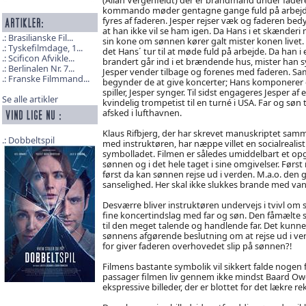
kommando møder gentagne gange fuld på arbej
fyres af faderen. Jesper rejser væk og faderen bedy
at han ikke vil se ham igen. Da Hans i et skænderi
Brasilianske Fil...
sin kone om sønnen kører galt mister konen livet.
Tyskefilmdage, 1...
det Hans´ tur til at møde fuld på arbejde. Da han i 
Scificon Afvikle...
brandert går ind i et brændende hus, mister han s
Berlinalen Nr. 7...
Jesper vender tilbage og forenes med faderen. 
Franske Filmmand...
begynder de at give koncerter; Hans komponerer
spiller, Jesper synger. Til sidst engageres Jesper af 
Se alle artikler
kvindelig trompetist til en turné i USA. Far og søn 
afsked i lufthavnen.
Klaus Rifbjerg, der har skrevet manuskriptet sam
Dobbeltspil
med instruktøren, har næppe villet en socialrealisti
symbolladet. Filmen er således umiddelbart et opgør
sønnen og i det hele taget i sine omgivelser. Førs
først da kan sønnen rejse ud i verden. M.a.o. de
sanselighed. Her skal ikke slukkes brande med vand,
Desværre bliver instruktøren undervejs i tvivl om s
fine koncertindslag med far og søn. Den fåmælte sø
til den meget talende og handlende far. Det kunne
sønnens afgørende beslutning om at rejse ud i ve
for giver faderen overhovedet slip på sønnen?!
Filmens bastante symbolik vil sikkert falde nogen f
passager filmen liv gennem ikke mindst Baard Owes
ekspressive billeder, der er blottet for det lækre 