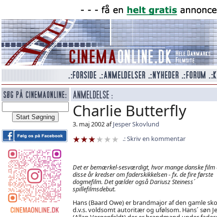
Charlie Butterfly
3. maj 2002 af
Jesper Skovlund
Skriv en kommentar
Det er bemærkel-sesværdigt, hvor mange danske film d
disse år kredser om faderskikkelsen - fx. de fire første
dogmefilm. Det gælder også Dariusz Steiness´
spillefilmsdebut.
Hans (Baard Owe) er brandmajor af den gamle sko
d.v.s. voldsomt autoritær og ufølsom. Hans´ søn J
(Allan Vergenfeldt) der er brandmand under fader