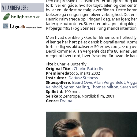
Den ekspressive billedside retfærddiggører dog i
forbliver en gåde, hvorfor tøjet, bilen og den cent
hviler en uforløst nostalgi over filmen. Dette kom
boksere gå i ringen igen bliver virkelighed. Det 
Henrik Palm træde op i ringen i dag. Men igen; her
faderlige autoriteter. Stærkt er udsagnet dog ikke,
Rifbjergs (1931) og Steiness´ (ung mand) intention
Men hvad der ikke lykkes for filmen som helhed ly
vi længe har hørt på et dansk biograflærred. Kom
forbilledlig vis aktualiserer 50´ernes cooljazz og
Dertil kommer Allan Vergenfeldts (fra 80´ernes S
meget at hvert ord, hver frasering får hvad de kan t
Titel:
Charlie Butterfly
Original Titel:
Charlie Butterfly
Premieredato:
5. marts 2002
Instruktør:
Dariusz Steiness
Skuespillere:
Baard Owe,
Allan Vergenfeldt,
Vigga
Reinhold,
Søren Malling,
Thomas Milton,
Søren Kr
Spilletid:
100 min.
Selskab:
Zentropa, Nordisk film, 2001
Genre:
Drama