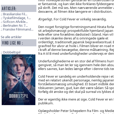
er fantastisk, og kan slet ikke forklares fyldestgør
på skrift. Det må ses. Men nærværende anmelder 
desværre, at filmen ikke længere er i distribution.
Brasilianske Fil...
Tyskefilmdage, 1...
Ærgerligt. For Cold Fever er virkelig seværdig.
Scificon Afvikle...
Berlinalen Nr. 7...
Den noget forsigtige forretningsmand Hirata forl
Franske Filmmand...
sit arbejdsmæssigt prospektfulde hjemland Japan 
lede efter sine forældres dødssted i Island. Han vil f
Se alle artikler
i verden skænke deres af is omringede sjæle et
ordentligt, traditionelt japansk begravelsesritual. 
gravfred for alvor at hvile i. Filmen bliver en road
i kraft af denne bevægelse, denne målsætning. Re
Dobbeltspil
fra A til B med underfundigheder undervejs er den
Underfundighederne er en stor del af filmens hurr
gengivet, så man let ler sig igennem hele den absu
ellers savnes, kan ledes længe efter i denne tids te
Cold Fever er sandelig en underholdende rejse i e
med en relativt ukendt personage, nemlig japaneren
forståelsesmæssig umulighed. Et bizart indblik de
tilskueren: Jamen, gud, kan det være sådan: Så s
forfølg dit ønske og det skal på surreal vis lykkes
Der er egentlig ikke mere at sige. Cold Fever er en 
publikum.
Oplægsholder Peter Schepelern fra Film- og Medi