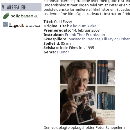
Filmhistorikeren sprudlede over med gode historier
undervisningstimer. Ingen tvivl om at Peter er en d
bedste danske formidlere af filmhistorien. Et cadeau
os denne fine film. Og et cadeau til instruktør Fri
Titel:
Cold Fever
Original Titel:
Á köldum klaka
Premieredato:
14. februar 2008
Instruktør:
Fridrik Thor Fridriksson
Skuespillere:
Masatoshi Nagase,
Lili Taylor,
Fisher
Spilletid:
85 min.
Selskab:
Icicle Films Inc. 1995
Genre:
Humor
Den veloplagte oplægsholder Peter Schepelern