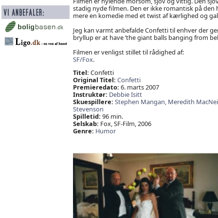
Filmen er hylende morsom, sjov og vittig. Den sjov
stadig nyde filmen. Den er ikke romantisk på den 
mere en komedie med et twist af kærlighed og galt
Jeg kan varmt anbefalde Confetti til enhver der gern
bryllup er at have ’the giant balls banging from be
Filmen er venligst stillet til rådighed af:
SF/Fox
.
Titel:
Confetti
Original Titel:
Confetti
Premieredato:
6. marts 2007
Instruktør:
Debbie Isitt
Skuespillere:
Stephen Mangan,
Meredith MacNeil
Stevenson
Spilletid:
96 min.
Selskab:
Fox, SF-Film, 2006
Genre:
Humor