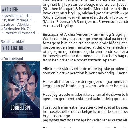
originalt bryllup står de tilbage med tre par. Josep
(Stephen Mangan) & Isabella (Meredith MacNeill) d
have et tennis-bryllup, Michael (Robert Webb) & 
Brasilianske Fil...
(Olivia Colman) der vil have et nudist-bryllup og M
Tyskefilmdage, 1...
(Martin Freeman) & Sam (Jessica Stevenson) vis id
Scificon Afvikle...
et musical-bryllup.
Berlinalen Nr. 7...
Franske Filmmand...
Bøsseparret Archie (Vincent Franklin) og Gregory 
Watkins) er bryllupsarrangørene og skal på bedste
Se alle artikler
forsøge at hjælpe de tre par med gode idéer. Det e
næppe nogen hemmelighed at det giver anledning
utalige grin og ualmindelig skræmmende scener a
homoseksuelle par der mener at ’giant balls bagin
Dobbeltspil
from behind’ er lige noget for tennis-parret.
Alle tre par står overfor de mere typiske probleme
som en plastikoperation bliver nødvendig – især h
Her er alt fra forlovere der synger om gormens tur 
lægger an på bruden og svigermødre der bare ikke
Hvad jeg troede måske ikke var en af de sjoveste f
igennem gennemtænkt med ualmindelig godt caste
Først og fremmest er jeg stærkt betaget af bøssep
homoseksuelle i det virkelige liv, men de spiller
bryllupsarrangør.
Jeg synes faktisk samtlige hovedroller er castet v