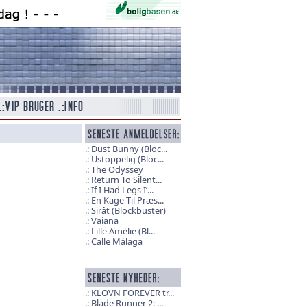
Dust Bunny (Bloc...
Ustoppelig (Bloc...
The Odyssey
Return To Silent...
If I Had Legs I’...
En Kage Til Præs...
Sirât (Blockbuster)
Vaiana
Lille Amélie (Bl...
Calle Málaga
KLOVN FOREVER tr...
Blade Runner 2: ...