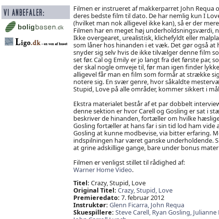
Filmen er instrueret af makkerparret John Requa og
deres bedste film til dato. De har nemlig kun I Lov
(hvilket man nok alligevel ikke kan), så er der mere
Filmen har en meget høj underholdsningsværdi, no
Ikke overgearet, urealistisk, klichefyldt eller mal
som låner hos hinanden i et væk. Det gør også at h
snyder sig selv hvis de ikke tilvælger denne film 
set før. Cal og Emily er jo langt fra det første par,
der skal nogle omveje til, før man igen finder lyk
alligevel får man en film som formår at strække si
notere sig. En svær genre, hvor såkaldte mesterv
Stupid, Love på alle områder, kommer sikkert i mål
Ekstra materialet består af et par dobbelt intervi
denne sektion er hvor Carell og Gosling er sat i st
beskriver de hinanden, fortæller om hvilke hæslige 
Gosling fortæller at hans far i sin tid lod ham v
Gosling at kunne modbevise, via bitter erfaring. Me
indspilningen har været ganske underholdende. Speci
at grine adskillige gange, bare under bonus materi
Filmen er venligst stillet til rådighed af:
Warner Home Video
.
Titel:
Crazy, Stupid, Love
Original Titel:
Crazy, Stupid, Love
Premieredato:
7. februar 2012
Instruktør:
Glenn Ficarra,
John Requa
Skuespillere:
Steve Carell,
Ryan Gosling,
Julianne