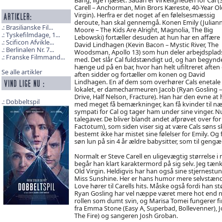
Carell – Anchorman, Min Brors Kæreste, 40-Year Ol
Virgin). Herfra er det noget af en følelsesmæssig
deroute, han skal gennemgå. Konen Emily (Julian
Brasilianske Fil...
Moore – The Kids Are Alright, Magnolia, The Big
Tyskefilmdage, 1...
Lebowski) fortæller desuden at hun har en affær
Scificon Afvikle...
David Lindhagen (Kevin Bacon – Mystic River, The
Berlinalen Nr. 7...
Woodsman, Apollo 13) som hun deler arbejdsplad
Franske Filmmand...
med. Det slår Cal fuldstændigt ud, og han begynde
hænge ud på en bar, hvor han helt ufiltreret aften 
Se alle artikler
aften sidder og fortæller om konen og David
Lindhagen. En af dem som overhører Cals enetale 
lokalet, er damecharmeuren Jacob (Ryan Gosling –
Drive, Half Nelson, Fracture). Han har den evne at
Dobbeltspil
med meget få bemærkninger, kan få kvinder til nærm
sympati for Cal og tager ham under sine vinger. Nu 
talegaver. De bliver blandt andet afprøvet over for
Factotum), som siden viser sig at være Cals søns sko
bestemt ikke har mistet sine følelser for Emily. Og
søn lun på sin 4 år ældre babysitter, som til gengæ
Normalt er Steve Carell en uligevægtig størrelse i 
begår han klart karaktermord på sig selv. Jeg tæ
Old Virgin. Heldigvis har han også sine stjernest
Miss Sunshine. Her er hans humor mere selvstændig,
Love hører til Carells hits. Måske også fordi han st
Ryan Gosling har vel næppe været mere hot end nu.
rollen som dumt svin, og Marisa Tomei fungerer fi
fra Emma Stone (Easy A, Superbad, Bollevenner), Jo
The Fire) og sangeren Josh Groban.