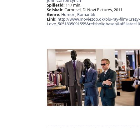
John Carroll Lynch
Spilletid:
117 min.
Selskab:
Carousel, Di Novi Pictures, 2011
Genre:
Humor
,
Romantik
Link:
http://www.moviezoo.dk/blu-ray-film/Crazy-
Love_5051895091555&ref=boligbasen&affiliate=