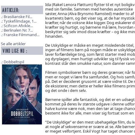
Ida (Rakel Lenora Fløttum) flytter til et nyt boligkv
med sin familie. Sammen med hendes autentiske
søster, Anna (Alva Brynsmo Ramsted) møder to af
Brasilianske Fil...
kvarterets børn, og det viser sig, at de har mystisk
Tyskefilmdage, 1...
kræfter, når de voksne ikke kigger. Dog eskalerer d
Scificon Afvikle...
kræfter sig hurtigt, og børnene må lære, hvordan
Berlinalen Nr. 7...
beskytter sig selv imod disse kræfter – og ikke mi
Franske Filmmand...
hinanden.
Se alle artikler
De Uskyldige er måske en meget misledende titel,
ingen af filmens børn på nogen måde er uskyldige
laver forfærdelige ting, som først starter med mo
og dyrplageri, men hurtigt udvikler sig til fysisk vol
Dobbeltspil
kontrast står den smukke natur, som danner ramm
Filmen symboliserer børn og deres grænser, når for
men er noget vi lære fra samfundet. Og hvis samfu
på. Det er decideret grusomt at være vidne til. De 
de eksisterer, men dette er heller ikke filmens pr
og det onde i dem selv.
Børnene spiller alle fantastisk, og det er en udsøgt
kommet på deres liv største udgave i denne udfor
halve kunne være nok, men den tør at tage chance
bestemt ikke for alle, men viser sig fortsat som e
”De Uskyldige” er den mest ubehagelige film, du k
at nogle af sekvenserne er svære at se. Alle børnen
er meget velfortjent. Eskil Vogt har taget chancer 