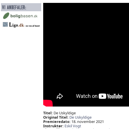
Titel:
De Uskyldige
Original Titel:
De Uskyldige
Premieredato:
18. november 2021
Instruktør:
Eskil Vogt