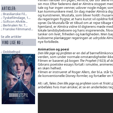
sin mor. Efter faderens død er Almitra stoppet med
tale og har ingen venner, udover nogle måger, so
kan kommunikere med. En dag møder Almitra dig
Brasilianske Fil...
og kunstneren, Mustafa, som bliver holdt i husarre
Tyskefilmdage, 1...
da regeringen frygter, at hans kunst vil opildne folk
Scificon Afvikle...
oprør. Da Mustafa får et tilbud om at rejse tilbage ti
Berlinalen Nr. 7...
hjemland, er Almitra vidne til digterens møde med
Franske Filmmand...
lokale landsbybeboere og hans inspirerende, filos
tanker om livet, friheden og kærligheden. Men ba
Se alle artikler
kulisserne planlægger regeringen at udrydde Almi
nye forbillede.
Animation og poesi
Dobbeltspil
Den lille pige og profeten
er en del af børnefilmkonce
verden, som under normale omstændigheder ikke vil
Filmen er baseret på bogen
The Prophet
(1923) af de
Gibrans poetiske essays fortalt i smukke, animer
en skøn helhed.
Filmen er instrueret af Roger Allers, der bl.a. står
de konventionelle Disney-formler, og fortæller e
Alt i alt, føles
Den lille pige og profeten
som et friskt 
anbefales hvis man ønsker, at se en anderledes teg