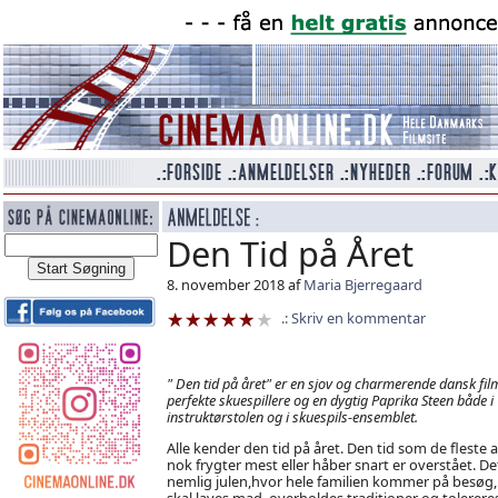
Den Tid på Året
8. november 2018 af
Maria Bjerregaard
Skriv en kommentar
" Den tid på året" er en sjov og charmerende dansk fi
perfekte skuespillere og en dygtig Paprika Steen både i
instruktørstolen og i skuespils-ensemblet.
Alle kender den tid på året. Den tid som de fleste a
nok frygter mest eller håber snart er overstået. De
nemlig julen,hvor hele familien kommer på besøg,
skal laves mad, overholdes traditioner og tolerere