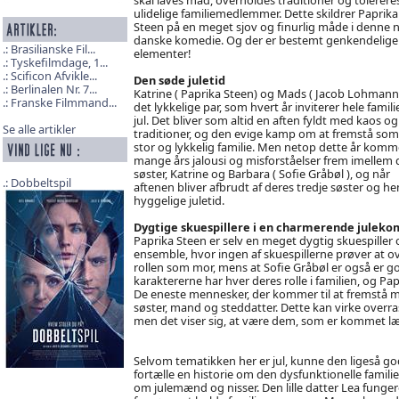
ulidelige familiemedlemmer. Dette skildrer Paprika
Steen på en meget sjov og finurlig måde i denne 
danske komedie. Og der er bestemt genkendelige
Brasilianske Fil...
elementer!
Tyskefilmdage, 1...
Scificon Afvikle...
Den søde juletid
Berlinalen Nr. 7...
Katrine ( Paprika Steen) og Mads ( Jacob Lohmann
Franske Filmmand...
det lykkelige par, som hvert år inviterer hele familie
jul. Det bliver som altid en aften fyldt med kaos og
Se alle artikler
traditioner, og den evige kamp om at fremstå som
stor og lykkelig familie. Men netop dette år komm
mange års jalousi og misforståelser frem imellem 
søster, Katrine og Barbara ( Sofie Gråbøl ), og når
Dobbeltspil
aftenen bliver afbrudt af deres tredje søster og 
hyggelige juletid.
Dygtige skuespillere i en charmerende juleko
Paprika Steen er selv en meget dygtig skuespiller
ensemble, hvor ingen af skuespillerne prøver at ov
rollen som mor, mens at Sofie Gråbøl er også er go
karaktererne har hver deres rolle i familien, og Pap
De eneste mennesker, der kommer til at fremstå m
søster, mand og steddatter. Dette kan virke overras
men det viser sig, at være dem, som er kommet læng
Selvom tematikken her er jul, kunne den ligeså godt
fortælle en historie om den dysfunktionelle familie,
om julemænd og nisser. Den lille datter Lea fungere